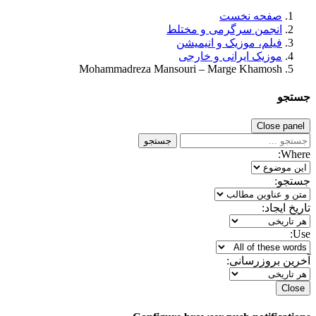
صفحه نخست
انجمن سرگرمی و مختلط
فیلم، موزیک و انیمیشن
موزیک ایرانی و خارجی
Mohammadreza Mansouri – Marge Khamosh
جستجو
Close panel
جستجو
Where:
جستجو:
تاریخ ایجاد:
Use:
آخرین بروزرسانی:
Close