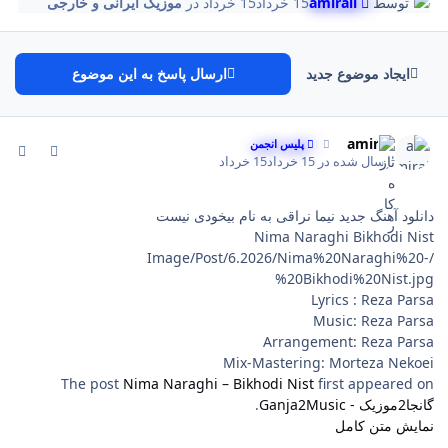
توسط
amirali
15 خرداد
15 خرداد
در
موزیک ایرانی و خارجی
ایجاد موضوع جدید
ارسال پاسخ به این موضوع
comment_268
Author stat
amirali
پلیس انجمن
ارسال شده در
15 خرداد
15 خرداد
دانلود آهنگ جدید نیما نراقی به نام بیخودی نیست
Nima Naraghi Bikhodi Nist
/Image/Post/6.2026/Nima%20Naraghi%20-
%20Bikhodi%20Nist.jpg
Lyrics : Reza Parsa
Music: Reza Parsa
Arrangement: Reza Parsa
Mix-Mastering: Morteza Nekoei
The post
Nima Naraghi – Bikhodi Nist
first appeared on
گانجا2موزیک - Ganja2Music
.
نمایش متن کامل