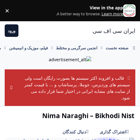
رفتن به مطلب
View in the app
×
ss
.
A better way to browse.
Learn more
ایران سی اف سی
ورود
صفحه نخست
انجمن سرگرمی و مختلط
فیلم، موزیک و انیمیشن
م
قالب و افزونه اکثر سیستم ها بصورت رایگان است ولی
سیستم های وردپرس، جوملا، پرستاشاپ و ... با قیمت کمتر
ement
از سایت های مشابه ایرانی در اختیار شما قرار داده می
شود.
Nima Naraghi – Bikhodi Nist
اشتراک گذاری
دنبال کنندگان