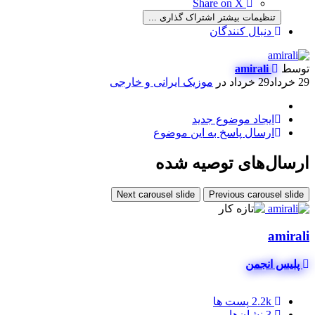
Share on X
تنظیمات بیشتر اشتراک گذاری ...
دنبال کنندگان
توسط
amirali
29 خرداد
29 خرداد
در
موزیک ایرانی و خارجی
ایجاد موضوع جدید
ارسال پاسخ به این موضوع
ارسال‌های توصیه شده
Next carousel slide
Previous carousel slide
amirali
پلیس انجمن
2.2k
پست ها
3
نشان‌ها