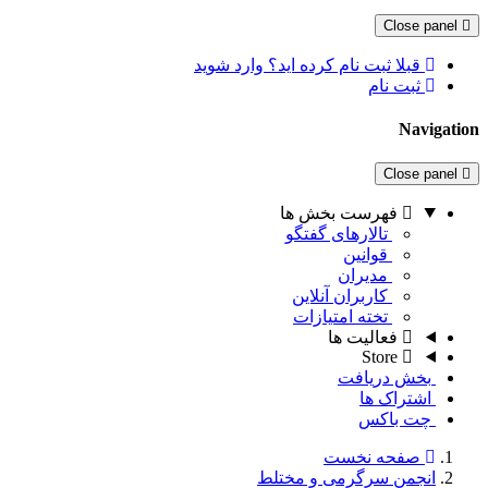
Close panel
قبلا ثبت نام کرده اید؟ وارد شوید
ثبت نام
Navigation
Close panel
فهرست بخش ها
تالارهای گفتگو
قوانین
مدیران
کاربران آنلاین
تخته امتیازات
فعالیت ها
Store
بخش دریافت
اشتراک ها
چت باکس
صفحه نخست
انجمن سرگرمی و مختلط