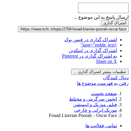
ارسال پاسخ به این موضوع ...
اشتراک گذاری
https://www.ircfc.ir/topic/2769-fouad-liravian-poorali-oscar-face/
اشتراک گذاری در فیس بوک
{lang="reddit_text"
اشتراک گذاری در لینکدین
به اشتراک گذاری در Pinterest
Share on X
تنظیمات بیشتر اشتراک گذاری ...
دنبال کنندگان
رفتن به فهرست موضوع ها
صفحه نخست
انجمن سرگرمی و مختلط
فیلم، موزیک و انیمیشن
موزیک ایرانی و خارجی
Fouad Liravian Poorali – Oscar Face
تمامی فعالیت ها