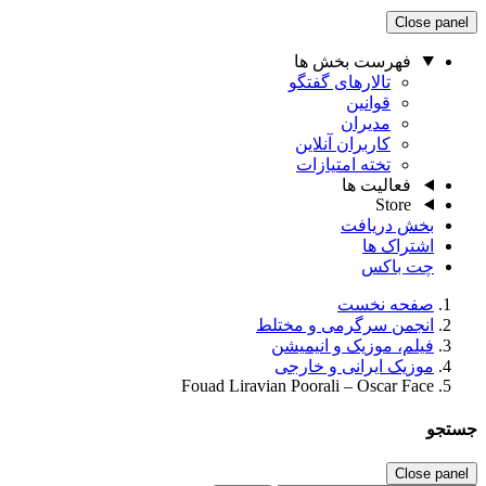
Close panel
فهرست بخش ها
تالارهای گفتگو
قوانین
مدیران
کاربران آنلاین
تخته امتیازات
فعالیت ها
Store
بخش دریافت
اشتراک ها
چت باکس
صفحه نخست
انجمن سرگرمی و مختلط
فیلم، موزیک و انیمیشن
موزیک ایرانی و خارجی
Fouad Liravian Poorali – Oscar Face
جستجو
Close panel