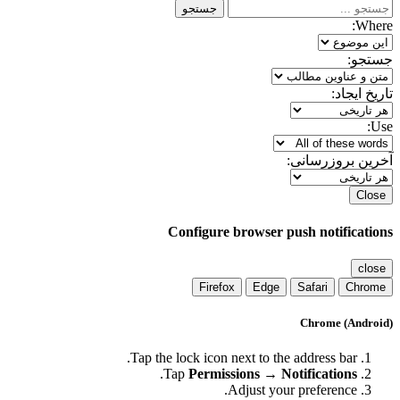
جستجو
Where:
جستجو:
تاریخ ایجاد:
Use:
آخرین بروزرسانی:
Close
Configure browser push notifications
close
Firefox
Edge
Safari
Chrome
Chrome (Android)
Tap the lock icon next to the address bar.
.
Tap
Permissions → Notifications
Adjust your preference.