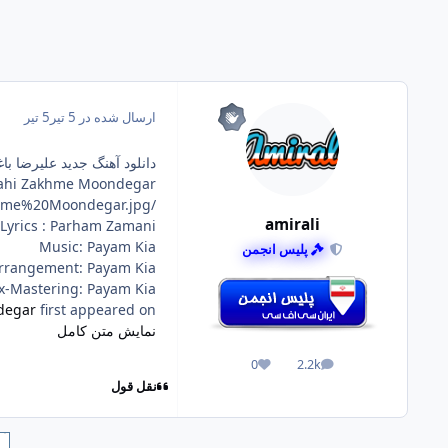
ارسال شده در
5 تیر
5 تیر
دانلود آهنگ جدید علیرضا با
hahi Zakhme Moondegar
/Image/Post/7.2026/Alireza%20Baghshahi%20-%20Zakhme%20Moondegar.jpg
amirali
Lyrics : Parham Zamani
Music: Payam Kia
پلیس انجمن
rrangement: Payam Kia
x-Mastering: Payam Kia
degar
first appeared on
نمایش متن کامل
0
2.2k
پست ها
واکنش ها
نقل قول