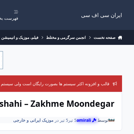
رفتن به مطلب
ایران سی اف سی
فهرست بخ
صفحه نخست
انجمن سرگرمی و مختلط
فیلم، موزیک و انیمیشن
قالب و افزونه اکثر سیستم ها بصورت رایگان است ولی سیستم های
hshahi – Zakhme Moondegar
توسط
amirali
5 تیر
5 تیر
در
موزیک ایرانی و خارجی