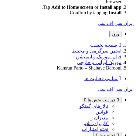
browser.
.
Tap
Add to Home screen
or
Install app
.
Confirm by tapping
Install
ایران سی اف سی
ورود
صفحه نخست
انجمن سرگرمی و مختلط
فیلم، موزیک و انیمیشن
موزیک ایرانی و خارجی
Kamran Parto – Shabaye Barooni
تمامی فعالیت ها
ایران سی اف سی
فهرست بخش ها
تالارهای گفتگو
قوانین
مدیران
کاربران آنلاین
تخته امتیازات
فعالیت ها