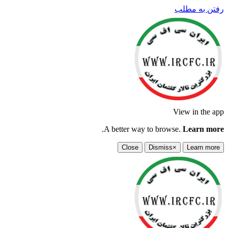
رفتن به مطلب
View in the app
.
A better way to browse.
Learn more
Close
Dismiss
×
Learn more