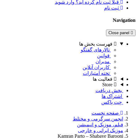
قبلا ثبت نام کرده اید؟ وارد شوید
ثبت نام
Navigation
Close panel
فهرست بخش ها
تالارهای گفتگو
قوانین
مدیران
کاربران آنلاین
تخته امتیازات
فعالیت ها
Store
بخش دریافت
اشتراک ها
چت باکس
صفحه نخست
انجمن سرگرمی و مختلط
فیلم، موزیک و انیمیشن
موزیک ایرانی و خارجی
Kamran Parto – Shabaye Barooni