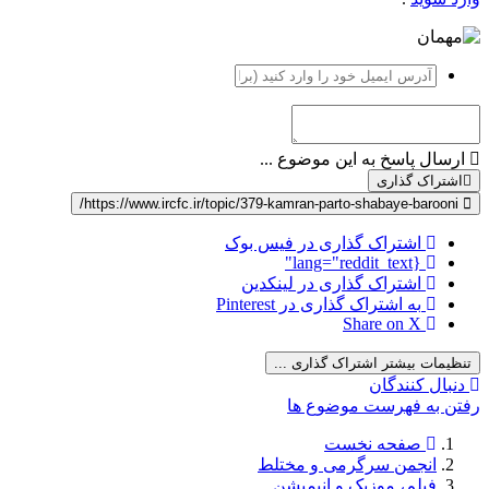
ارسال پاسخ به این موضوع ...
اشتراک گذاری
https://www.ircfc.ir/topic/379-kamran-parto-shabaye-barooni/
اشتراک گذاری در فیس بوک
{lang="reddit_text"
اشتراک گذاری در لینکدین
به اشتراک گذاری در Pinterest
Share on X
تنظیمات بیشتر اشتراک گذاری ...
دنبال کنندگان
رفتن به فهرست موضوع ها
صفحه نخست
انجمن سرگرمی و مختلط
فیلم، موزیک و انیمیشن