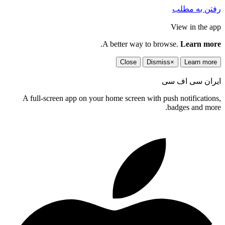
فتن به مطلب
View in the ap
.
A better way to browse.
Learn mor
Close
Dismiss
×
Learn more
یران سی اف سی
A full-screen app on your home screen with push notifications
badges and more