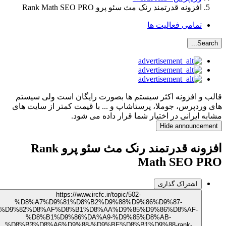
افزونه قدرتمند رنک مث سئو پرو Rank Math SEO PRO
تمامی فعالیت ها
Search...
الب و افزونه اکثر سیستم ها بصورت رایگان است ولی سیستم
ای وردپرس، جوملا، پرستاشاپ و ... با قیمت کمتر از سایت های
شابه ایرانی در اختیار شما قرار داده می شود.
Hide announcement
افزونه قدرتمند رنک مث سئو پرو Rank
Math SEO PR
اشتراک گذاری
https://www.ircfc.ir/topic/502-
%D8%A7%D9%81%D8%B2%D9%88%D9%86%D9%87-
%D9%82%D8%AF%D8%B1%D8%AA%D9%85%D9%86%D8%AF-
%D8%B1%D9%86%DA%A9-%D9%85%D8%AB-
%D8%B3%D8%A6%D9%88-%D9%BE%D8%B1%D9%88-rank-