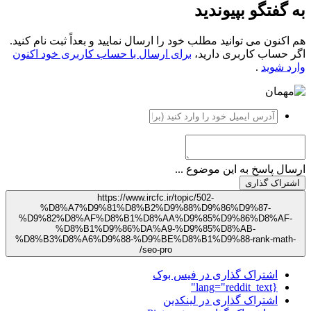
ه گفتگو بپیوندید
م اکنون می توانید مطلب خود را ارسال نمایید و بعداً ثبت نام کنید.
گر حساب کاربری دارید،
برای ارسال با حساب کاربری خود اکنون
ارد شوید
.
رسال پاسخ به این موضوع ...
اشتراک گذاری
https://www.ircfc.ir/topic/502-
%D8%A7%D9%81%D8%B2%D9%88%D9%86%D9%87-
%D9%82%D8%AF%D8%B1%D8%AA%D9%85%D9%86%D8%AF-
%D8%B1%D9%86%DA%A9-%D9%85%D8%AB-
%D8%B3%D8%A6%D9%88-%D9%BE%D8%B1%D9%88-rank-math-
seo-pro/
اشتراک گذاری در فیس بوک
{lang="reddit_text"
اشتراک گذاری در لینکدین