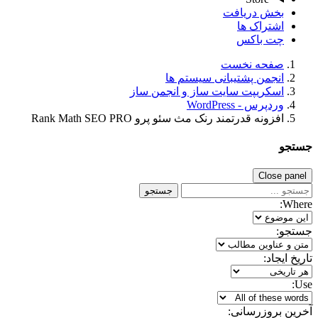
بخش دریافت
اشتراک ها
چت باکس
صفحه نخست
انجمن پشتیبانی سیستم ها
اسکریپت سایت ساز و انجمن ساز
وردپرس - WordPress
افزونه قدرتمند رنک مث سئو پرو Rank Math SEO PRO
ستجو
Close panel
جستجو
Where
ستجو:
اریخ ایجاد:
Use
خرین بروزرسانی: