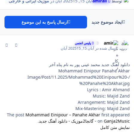
توسط
amirali
آبان 15, 2025
15 آبان
در
موزیک ایرانی و خارجی
ایجاد موضوع جدید
ارسال پاسخ به این موضوع
comment_79
Author stat
amirali
پلیس انجمن
ارسال شده در
آبان 15, 2025
15 آبان
دانلود آهنگ جدید محمد عینی پور به نام پناه آخر
Mohammad Einipour Panahe Akhar
/Image/Post/11.2025/Mohammad%20Einipour%20-
%20Panahe%20Akhar.jpg
Lyrics : Amir Ahmand
Music: Majid Zand
Arrangement: Majid Zand
Mix-Mastering: Majid Zand
The post
Mohammad Einipour – Panahe Akhar
first appeared
Ganja2Music - گانجا2موزیک - دانلود آهنگ جدید
on
.
نمایش متن کامل