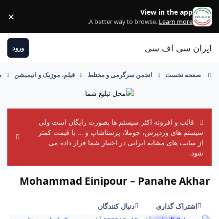
رفتن به مطلب
View in the app
×
ss
.
A better way to browse.
Learn more
ایران سی اف سی
ورود
صفحه نخست
انجمن سرگرمی و مختلط
فیلم، موزیک و انیمیشن
م
قالب و افزونه اکثر سیستم ها بصورت رایگان است ولی
سیستم های وردپرس، جوملا، پرستاشاپ و ... با قیمت کمتر
ement
از سایت های مشابه ایرانی در اختیار شما قرار داده می
شود.
Mohammad Einipour – Panahe Akhar
اشتراک گذاری
دنبال کنندگان