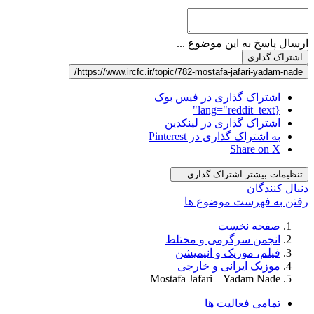
ارسال پاسخ به این موضوع ...
اشتراک گذاری
https://www.ircfc.ir/topic/782-mostafa-jafari-yadam-nade/
اشتراک گذاری در فیس بوک
{lang="reddit_text"
اشتراک گذاری در لینکدین
به اشتراک گذاری در Pinterest
Share on X
تنظیمات بیشتر اشتراک گذاری ...
دنبال کنندگان
رفتن به فهرست موضوع ها
صفحه نخست
انجمن سرگرمی و مختلط
فیلم، موزیک و انیمیشن
موزیک ایرانی و خارجی
Mostafa Jafari – Yadam Nade
تمامی فعالیت ها