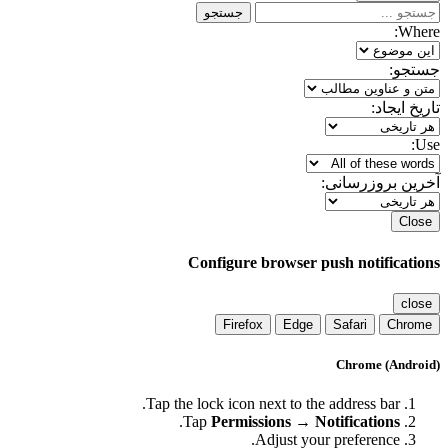
جستجو
Where:
جستجو:
تاریخ ایجاد:
Use:
آخرین بروزرسانی:
Close
Configure browser push notifications
close
Firefox
Edge
Safari
Chrome
Chrome (Android)
Tap the lock icon next to the address bar.
.
Tap
Permissions → Notifications
Adjust your preference.