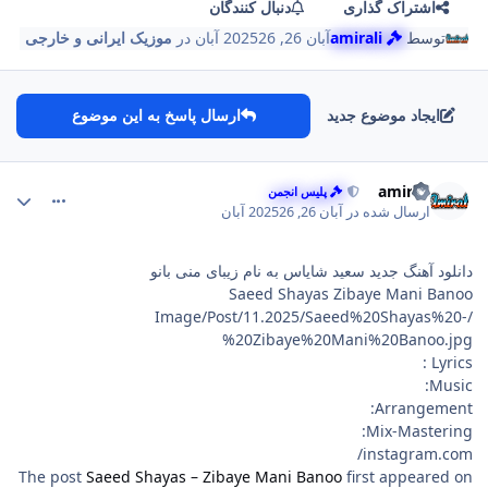
اشتراک گذاری
دنبال کنندگان
توسط
amirali
آبان 26, 2025
26 آبان
در
موزیک ایرانی و خارجی
ایجاد موضوع جدید
ارسال پاسخ به این موضوع
comment_104
Author stat
amirali
پلیس انجمن
ارسال شده در
آبان 26, 2025
26 آبان
دانلود آهنگ جدید سعید شایاس به نام زیبای منی بانو
Saeed Shayas Zibaye Mani Banoo
/Image/Post/11.2025/Saeed%20Shayas%20-
%20Zibaye%20Mani%20Banoo.jpg
Lyrics :
Music:
Arrangement:
Mix-Mastering:
instagram.com/
The post
Saeed Shayas – Zibaye Mani Banoo
first appeared on