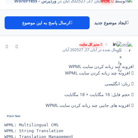
توسط
ircfc
آبان 27, 2025
27 آبان
در
وردپرس - WordPress
ایجاد موضوع جدید
ارسال پاسخ به این موضوع
comment_109
Author stat
ircfc
مدیر کل سایت
ارسال شده در
آبان 27, 2025
27 آبان
افزونه چند زبانه کردن سایت WPML
افزونه چند زبانه کردن سایت WPML
زبان: انگلیسی
حجم فایل: 16 مگابایت + 18 مگابایت
افزونه های جانبی چند زبانه کردن سایت WPML
WPML: Multilingual CMS

WPML: String Translation

WPML: Translation Management
