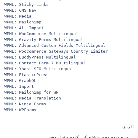
WPML: Sticky Links

WPML: CMS Nav

WPML: Media

WPML: Mailchimp

WPML: All Import

WPML: WooCommerce Multilingual

WPML: Gravity Forms Multilingual

WPML: Advanced Custom Fields Multilingual

WPML: WooCommerce Gateways Country Limiter

WPML: BuddyPress Multilingual

WPML: Contact Form 7 Multilingual

WPML: Yoast SEO Multilingual

WPML: ElasticPress

WPML: GraphQL

WPML: Import

WPML: Mailchimp for WP

WPML: Media Translation

WPML: Ninja Forms

WPML: WPForms
رمز:
در صورت وجود داشتن کپی کرده و قرار دهید