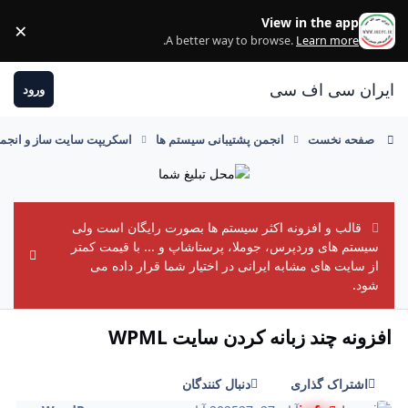
رفتن به مطلب
View in the app
×
ss
.
A better way to browse.
Learn more
ایران سی اف سی
ورود
صفحه نخست
انجمن پشتیبانی سیستم ها
اسکریپت سایت ساز و انجم
قالب و افزونه اکثر سیستم ها بصورت رایگان است ولی
سیستم های وردپرس، جوملا، پرستاشاپ و ... با قیمت کمتر
ement
از سایت های مشابه ایرانی در اختیار شما قرار داده می
شود.
افزونه چند زبانه کردن سایت WPML
اشتراک گذاری
دنبال کنندگان