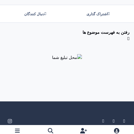
اشتراک گذاری
دنبال کنندگان
رفتن به فهرست موضوع ها
System Preference
Dark Mode
Light Mode
i
n
زبان
سیاست حفظ حریم خصوصی
تماس با ما
کوکی ها
s