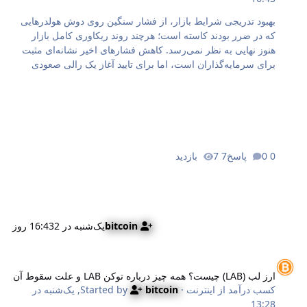
بهبود تدریجی شرایط بازار، از فشار سنگین روی دوش هولدرهایی
که در ضرر بودند کاسته است؛ هرچند روند ریکاوری کامل بازار
هنوز نهایی به نظر نمی‌رسد. کاهش فشارهای اخیر نشانه‌ای مثبت
برای سرمایه‌گذاران است، اما برای تایید آغاز یک رالی صعودی
قدرتمند، بازار همچنان به محرک‌های حیاتی دیگری نیاز دارد. در این
مقاله به‌نقل از ای‌ام‌بی‌کریپتو (AMBCrypto) با بررسی دقیق
داده‌های درون‌زنجیره‌ای و شاخص‌های کلیدی ارزش‌گذاری، وضعیت
فعلی بیت کوین را واکاوی می‌کنیم تا ببینیم آیا پادشاه ارزهای
دیجیتال آماده جهش بعدی است یا کماکان باید منتظر دوره تثبیت
قیمت باشیم. پایان کابوس ضرر؟ شاخص زیان محقق‌نشده چه
0 پاسخ
7 بازدید
چیزی را نشان می‌دهد؟ نسبت زیان محقق‌نشده بیت کوین به ۳۵.۲
درصد کاهش یافته است. این شا…
bitcoin
یک‌شنبه در 16:43
2 روز
ز لب (LAB) چیست؟ همه چیز درباره توکن LAB و علت سقوط آن
ارز لب (LAB) چیست؟ همه چیز درباره توکن LAB و علت سقوط آن
کسب درآمد از اینترنت
· Started by
bitcoin
,
یک‌شنبه در
13:28