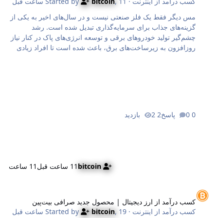
کسب درآمد از اینترنت
· Started by
11 ساعت قبل
,
bitcoin
مس دیگر فقط یک فلز صنعتی نیست و در سال‌های اخیر به یکی از
گزینه‌های جذاب برای سرمایه‌گذاری تبدیل شده است. رشد
چشم‌گیر تولید خودروهای برقی و توسعه انرژی‌های پاک در کنار نیاز
روزافزون به زیرساخت‌های برق، باعث شده است تا افراد زیادی
به‌دنبال خرید آنلاین این فلز باشند. اما پرسش اصلی این است که
از کجا مس بخریم و کدام مسیر برای ما انتخاب بهتری است. در
ادامه، بهترین روش‌های معامله مس و معتبرترین پلتفرم‌های خرید
آنلاین آن را معرفی می‌کنیم. سپس، تمام نکاتی را که پیش از
سرمایه‌گذاری در این بازار باید بدانید، با هم مرور خواهیم کرد.
روش‌های خرید مس در ایران برای خرید مس در ایران راه‌های
0 پاسخ
2 بازدید
مختلفی پیش روی شماست و هر سرمایه‌گذار می‌تواند با توجه به
بودجه، هدف و میزان ریسک‌پذی…
bitcoin
11 ساعت قبل
11 ساعت
سب درآمد از ارز دیجیتال | محصول جدید صرافی بیت‌پین
کسب درآمد از ارز دیجیتال | محصول جدید صرافی بیت‌پین
کسب درآمد از اینترنت
· Started by
19 ساعت قبل
,
bitcoin