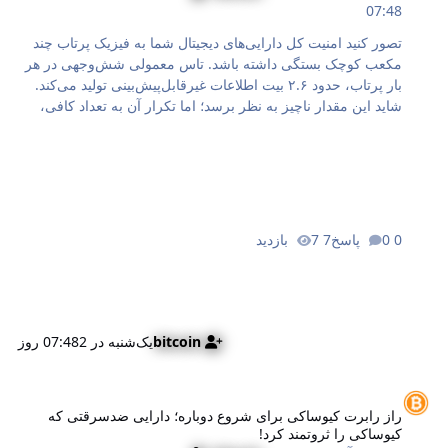
07:48
تصور کنید امنیت کل دارایی‌های دیجیتال شما به فیزیک پرتاب چند
مکعب کوچک بستگی داشته باشد. تاس معمولی شش‌وجهی در هر
بار پرتاب، حدود ۲.۶ بیت اطلاعات غیرقابل‌پیش‌بینی تولید می‌کند.
شاید این مقدار ناچیز به نظر برسد؛ اما تکرار آن به تعداد کافی،
تصادفی‌سازی خام و خالصی را ایجاد می‌کند که برای ایمنی کیف
پول بیت کوین بدون تکیه بر نرم‌افزارها یا قطعات الکترونیکی کافی
است. بحران‌های اخیر در دنیای امنیت ارز دیجیتال نشان داده است
که حتی معتبرترین سخت‌افزارها نیز از خطاهای برنامه‌نویسی
مصون نیستند. در این میان، روش‌های سنتی مانند تولید دستی کلید
خصوصی با تاس، توجه بسیاری از سرمایه‌گذاران نگران را به خود
0 پاسخ
7 بازدید
جلب کرده است. در این مقاله به‌نقل از سایت بیت کوین
(news.Bitcoin) یاد می‌گیریم …
bitcoin
یک‌شنبه در 07:48
2 روز
از رابرت کیوساکی برای شروع دوباره؛ دارایی ضدسرقتی که کیوساکی را ثروتم
راز رابرت کیوساکی برای شروع دوباره؛ دارایی ضدسرقتی که
کیوساکی را ثروتمند کرد!