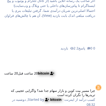
اگر صاحب یک رسانه آنلاین باشید (از کانال تلگرام و یوتیوب و پیج
اینستاگرام تا پیام‌رسان‌های داخلی یا حتی وبلاگ و وب‌سایت)؛
احتمالا اصلی‌ترین شریان درآمدی شما، گرفتن تبلیغات بنری یا
دریافت مبلغی اندک بابت بازدید (View)، آن هم با چالش‌های فراوان
است. این مدل‌های سنتی درآمدزایی یک ایراد بزرگ دارند: کاملا
بی‌ثبات هستند. اگر یک هفته فعالیت نکنید، نرخ بازدید افت کند یا
سفارش تبلیغ نداشته باشید، درآمد آن ماه شما مستقیم به صفر
نزدیک می‌شود. اما استراتژی جدید رسانه‌های بزرگ و بین‌المللی به
سمت دیگری متمایل شده: جایگزینی با مدلی به نام افیلیت
مارکتینگ (Affiliate Marketing) یا همکاری در فروش. سیستم
0 پاسخ
2 بازدید
افیلیت (Affiliate) چیست و چطور سود دائمی می‌سازد؟ در تعریف
عمومی، افیلی…
bitcoin
20 ساعت قبل
20 ساعت
را مسیر بیت کوین و بازار سهام جدا شد؟ واگرایی عجیبی که تریدرها را نگر
چرا مسیر بیت کوین و بازار سهام جدا شد؟ واگرایی عجیبی که
تریدرها را نگران کرده است
کسب درآمد از اینترنت
· Started by
bitcoin
,
دوشنبه در
08:32