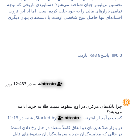
نخستین تریلیونر جهان شناخته می‌شود؛ دستاوردی تاریخی که توجه
تمامی بازارهای مالی را به خود جلب کرده است. اما آیا این ثروت
افسانه‌ای تنها حاصل نبوغ شخصی اوست یا دست‌های پنهان دیگری
در کار بوده‌اند؟ در این مقاله به نقل از سی‌ان‌ان (CNN)، پیوند
عمیق میان ثروت ماسک و منابع مالی دولتی را واکاوی می‌کنیم تا
ببینیم چگونه پول مالیات‌دهندگان آمریکایی، مسیر او را هموار کرد.
در این گزارش می‌بینیم که چطور سیاست‌های حمایتی و
قراردادهای کلان دولتی، شرکت‌های نوپای ماسک را از مرز
0 پاسخ
8 بازدید
ورشکستگی کامل به ارزش‌های نجومی امروزی رساندند. این
بررسی نشان می‌دهد که بدون این حمایت‌ها، شاید امروز نامی از
امپراتوری ماسک در میان نبود. پول‌…
bitcoin
شنبه در 12:43
3 روز
را بانک‌های مرکزی در اوج سقوط قمیت طلا به خرید ادامه می‌دهند؟
چرا بانک‌های مرکزی در اوج سقوط قمیت طلا به خرید ادامه
می‌دهند؟
کسب درآمد از اینترنت
· Started by
bitcoin
,
شنبه در 11:13
در بازار طلا هم‌زمان دو اتفاق کاملاً متضاد در حال رخ دادن است؛
در حالی که معامله‌گران خرد و سرمایه‌گذاران صندوق‌های قابل