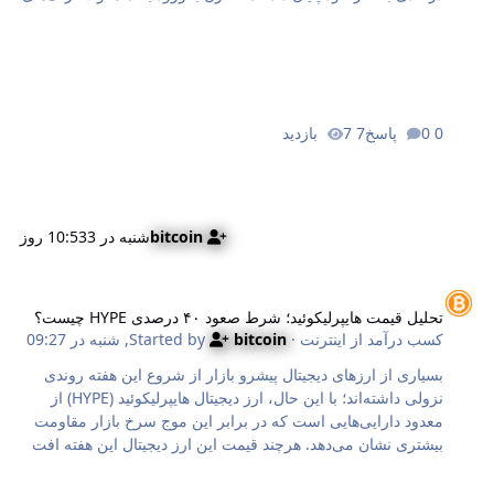
خطر برای معامله‌گران به صدا درآمده‌اند؛ چراکه داده‌های تاریخی
نشان می‌دهند این ماه اصلاً با پادشاه ارزهای دیجیتال مهربان نبوده
است. در این مطلب به‌نقل از کریپتوپوتیتو (CryptoPotato)، با
بررسی دقیق عملکرد تاریخی بیت کوین در ماه‌های ژوئیه و اوت و
تحلیل شرایط اقتصاد کلان، به این سؤال حیاتی پاسخ می‌دهیم که
0 پاسخ
7 بازدید
آیا باید خود را برای سقوطی سنگین آماده کنیم یا فرصت جدیدی
برای خرید در راه است؟ ژوئیه سبز به پایان رسید؛ خریداران چگونه
کنترل بازا…
bitcoin
شنبه در 10:53
3 روز
حلیل قیمت هایپرلیکوئید؛ شرط صعود ۴۰ درصدی HYPE چیست؟
تحلیل قیمت هایپرلیکوئید؛ شرط صعود ۴۰ درصدی HYPE چیست؟
کسب درآمد از اینترنت
· Started by
bitcoin
,
شنبه در 09:27
بسیاری از ارزهای دیجیتال پیشرو بازار از شروع این هفته روندی
نزولی داشته‌اند؛ با این حال، ارز دیجیتال هایپرلیکوئید (HYPE) از
معدود دارایی‌هایی است که در برابر این موج سرخ بازار مقاومت
بیشتری نشان می‌دهد. هرچند قیمت این ارز دیجیتال این هفته افت
داشته، تحلیل‌گری سرشناس پیش‌بینی کرده است که هایپرلیکوئید
خود را برای جهش خیره‌کننده ۴۰ درصدی در آینده‌ای نزدیک آماده