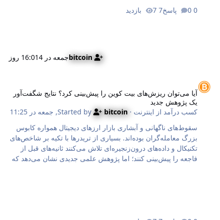
پشت پرده تصمیم جنجالی سیاست‌گذاران کمیته بازار آزاد فدرال
0 پاسخ
7 بازدید
(FOMC) در جلسه اخیر خود تصمیم گرفت نرخ بهره هدف را بدون
تغییر در محدوده ۳.۵۰ تا ۳.۷۵ درصد حف…
bitcoin
جمعه در 16:01
4 روز
یا می‌توان ریزش‌های بیت کوین را پیش‌بینی کرد؟ نتایج شگفت‌آور یک پژوهش 
آیا می‌توان ریزش‌های بیت کوین را پیش‌بینی کرد؟ نتایج شگفت‌آور
یک پژوهش جدید
کسب درآمد از اینترنت
· Started by
bitcoin
,
جمعه در 11:25
سقوط‌های ناگهانی و آبشاری بازار ارزهای دیجیتال همواره کابوس
بزرگ معامله‌گران بوده‌اند. بسیاری از تریدرها با تکیه بر شاخص‌های
تکنیکال و داده‌های درون‌زنجیره‌ای تلاش می‌کنند ثانیه‌های قبل از
فاجعه را پیش‌بینی کنند؛ اما پژوهش علمی جدیدی نشان می‌دهد که
این باور، خیالی باطل است و حتی قوی‌ترین سیگنال‌های
هشداردهنده نیز قادر به پیش‌بینی تک‌تک ریزش‌های بازار نیستند. در
این مطلب بر اساس گزارش کریپتو اسلیت (Cryptoslate)، نتایج
شگفت‌انگیز بررسی علمی هفت سقوط بزرگ بیت کوین را
کالبدشکافی می‌کنیم. با مطالعه این مطلب درخواهید یافت که چرا