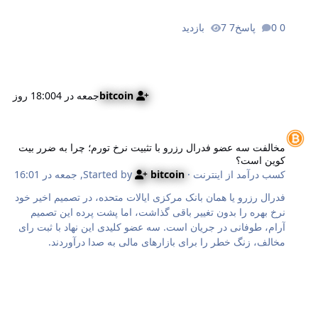
بررسی می‌کنیم که در آن، دوراهی سخت ژاپن بین حفظ ارزش
پول ملی و مدیریت بازار اوراق قرضه، می‌تواند به سقوط یا
0 پاسخ
7 بازدید
نوسانات شدید در بازار بیت کوین و سایر ارزهای دیجیتال ختم شود.
دوراهی مرگبار ژاپن؛ چرا سیستم مالی ا…
bitcoin
جمعه در 18:00
4 روز
خالفت سه عضو فدرال رزرو با تثبیت نرخ تورم؛ چرا به ضرر بیت کوین است؟
مخالفت سه عضو فدرال رزرو با تثبیت نرخ تورم؛ چرا به ضرر بیت
کوین است؟
کسب درآمد از اینترنت
· Started by
bitcoin
,
جمعه در 16:01
فدرال رزرو یا همان بانک مرکزی ایالات متحده، در تصمیم اخیر خود
نرخ بهره را بدون تغییر باقی گذاشت، اما پشت پرده این تصمیم
آرام، طوفانی در جریان است. سه عضو کلیدی این نهاد با ثبت رای
مخالف، زنگ خطر را برای بازارهای مالی به صدا درآوردند.
تصمیمی جنجالی که بلافاصله اثر خود را بر بازار ارزهای دیجیتال
گذاشت و روند صعودی بیت کوین را با چالشی جدی مواجه کرد. در
این مطلب که توسط بی‌این‌کریپتو (BeInCrypto) منتشر شده،
دلایل پشت پرده این سه رای سرکش و پیامدهای آن برای آینده
بازار را بررسی می‌کنیم. چرا رای‌گیری فدرال رزرو ۹ به ۳ شد؟