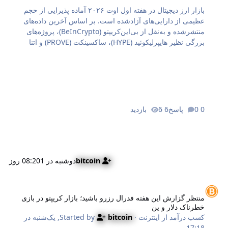
بازار ارز دیجیتال در هفته اول اوت ۲۰۲۶ آماده پذیرایی از حجم
عظیمی از دارایی‌های آزادشده است. بر اساس آخرین داده‌های
منتشرشده و به‌نقل از بی‌این‌کریپتو (BeInCrypto)، پروژه‌های
بزرگی نظیر هایپرلیکوئید (HYPE)، ساکسینکت (PROVE) و اتنا
(ENA) قرار است بخش بزرگی از توکن‌های خود را روانه بازار کنند.
آزادسازی توکن‌ها همواره یکی از رویدادهای سرنوشت‌ساز در
بازارهای مالی است؛ زیرا ورود ناگهانی حجم عظیمی از عرضه
می‌تواند نوسانات شدیدی در قیمت ایجاد کند و فرصت‌ها یا تهدیدهای
بزرگی برای معامله‌گران به همراه داشته باشد. در این مقاله به
بررسی دقیق جزئیات این سه آزادسازی بزرگ می‌پردازیم. طوفان
0 پاسخ
6 بازدید
۶۳۰ میلیون دلاری در راه بازار ارزهای دیجیتال در هفته پیش‌رو،
بازار ارزهای دیجیتال باید…
bitcoin
دوشنبه در 08:20
1 روز
نتظر گزارش این هفته فدرال رزرو باشید؛ بازار کریپتو در بازی خطرناک دلار و
منتظر گزارش این هفته فدرال رزرو باشید؛ بازار کریپتو در بازی
خطرناک دلار و ین
کسب درآمد از اینترنت
· Started by
bitcoin
,
یک‌شنبه در
17:18