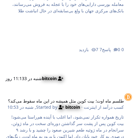
معامله بورسی دارایی‌های خود را با عجله به فروش می‌رسانند،
بانک‌های مرکزی جهان با ولع بی‌سابقه‌ای در حال انباشت طلا
هستند. گزارش سه‌ماهه دوم سال ۲۰۲۶ شورای جهانی طلا تضاد
عجیبی را آشکار کرده است که می‌تواند مسیر آینده بازارهای مالی
را تغییر دهد. در این دوره، صندوق‌های سرمایه‌گذاری طلا ۴۵ تن
خروج سرمایه ثبت کردند، اما در نقطه مقابل، بانک‌های مرکزی
۲۸۹ تن طلا خریدند. این شکاف عمیق نه نوسانی تصادفی، بلکه
0 پاسخ
7 بازدید
زنگ خطری جدی درباره آینده سیستم پولی جهان و ارزش دلار
است. در این مقاله به‌نقل از سایت گلدسیلور (GoldSilver) تحلیل
خواهیم کرد که چرا غول‌های اقتصادی جه…
bitcoin
شنبه در 11:13
3 روز
لسم ماه اوت؛ بیت کوین مثل همیشه در این ماه سقوط می‌کند؟
طلسم ماه اوت؛ بیت کوین مثل همیشه در این ماه سقوط می‌کند؟
کسب درآمد از اینترنت
· Started by
bitcoin
,
شنبه در 10:53
تاریخ همواره تکرار نمی‌شود، اما اغلب با آینده هم‌راستا می‌شود!
بیت کوین پس از پشت سر گذاشتن دوره‌ای سخت در ماه ژوئن،
سرانجام در ماه ژوئیه طعم شیرین صعود را چشید و با رشد ۹
درصدی به کار خود پایان داد. اما اکنون با ورود به ماه اوت، زنگ‌های