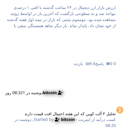
ارزش بازار ارز دیجیتال در ۲۴ ساعت گذشته با افتی ۱ درصدی
مواجه شد و به سطوحی بازگشت که آخرین بار در اواسط ژوئیه
مشاهده شده بود. مومنتوم مثبتی که بازار در نیمه اول هفته گذشته
از خود نشان داد، پایدار نماند. بار دیگر شاهد همبستگی منفی با
شاخص نزدک ۱۰۰ هستیم؛ پدیده‌ای که این بار خود را در قالب
ریزش ارزهای دیجیتال هم‌زمان با رشد سهام نشان می‌دهد. آیا این
وضعیت در حال تبدیل شدن به هنجاری جدید است؟ در ادامه با
تحلیلی از اف‌ایکس‌استریت (FXStreet) این موضوع را بررسی
می‌کنیم. بیت کوین زیر خط حمایت؛ گاوها کنترل بازار را از دست
داده‌اند؟ بیت کوین با سقوط به زیر مرز ۶۳,۰۰۰ دلار، کل بازار را
0 پاسخ
6 بازدید
به سمت کف‌های قیمتی هفته گذشته می‌کشاند. بازگشت کوتاه و
آزمایشی قیمت در روز یکشنبه، تلاش…
bitcoin
دوشنبه در 08:32
1 روز
لیل ۳ آلت کوین که این هفته احتمال افت قیمت دارند
تحلیل ۳ آلت کوین که این هفته احتمال افت قیمت دارند
کسب درآمد از اینترنت
· Started by
bitcoin
,
دوشنبه در
08:20