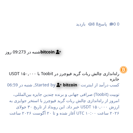
می‌کند. در ادامه با تحلیلی که کریپتوپوتیتو (CryptoPotato) ارائه
کرده، نگاهی به آینده HYPE می‌اندازیم. شرط حیاتی برای صعود
هایپرلیکوئید چیست؟ هایپرلیکوئید در محدوده مرز پایینی کانال
0 پاسخ
8 بازدید
قیمتی مهمی قرار دارد. علی مارتینز (Ali Martinez)، تحلیل‌گر
برجسته بازار، با ترسیم این کانال نشان می‌دهد که اگر این دارایی
بتوان…
bitcoin
شنبه در 09:27
3 روز
اه‌اندازی چالش ربات گرید فیوچرز در Toobit با ۱۵۰,۰۰۰ USDT جایزه
راه‌اندازی چالش ربات گرید فیوچرز در Toobit با ۱۵۰,۰۰۰ USDT
جایزه
کسب درآمد از اینترنت
· Started by
bitcoin
,
شنبه در 06:59
توبیت (Toobit) صرافی جهانی و برنده چندین جایزه بین‌المللی،
امروز از راه‌اندازی چالش ربات گرید فیوچرز با استخر جوایزی به
ارزش ۱۵۰,۰۰۰ USDT خبر داد. این رویداد از تاریخ ۳۰ جولای
۲۰۲۶ ساعت ۱۰:۰۰ UTC آغاز شده و تا ۲۰ آگوست ۲۰۲۶ ساعت
۱۰:۰۰ UTC ادامه خواهد داشت. این چالش چندمرحله‌ای شامل
چهار فعالیت مختلف است که با هدف ارائه جایزه به معامله‌گران
تازه‌وارد و همچنین سازندگان ربات‌های حرفه‌ای طراحی شده