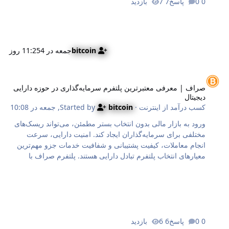
الگوهای قدیمی دیگر کارایی ندارند و چطور محرک‌های خارجی کل
0 پاسخ
7 بازدید
بازی را تغییر داده‌اند تا در تله لیکوئید شدن گرفتار نشوید. چرا هیچ
فرمول واحدی برای پ…
bitcoin
جمعه در 11:25
4 روز
راف | معرفی معتبرترین پلتفرم سرمایه‌گذاری در حوزه دارایی دیجیتال
صراف | معرفی معتبرترین پلتفرم سرمایه‌گذاری در حوزه دارایی
دیجیتال
کسب درآمد از اینترنت
· Started by
bitcoin
,
جمعه در 10:08
ورود به بازار مالی بدون انتخاب بستر مطمئن، می‌تواند ریسک‌های
مختلفی برای سرمایه‌گذاران ایجاد کند. امنیت دارایی، سرعت
انجام معاملات، کیفیت پشتیبانی و شفافیت خدمات جزو مهم‌ترین
معیارهای انتخاب پلتفرم تبادل دارایی هستند. پلتفرم صراف با
تمرکز بر این نیازها، بستری امن و کاربردی برای کاربران ایرانی
فراهم کرده است تا بتوانند با اطمینان بیشتری سرمایه‌گذاری خود
را آغاز کرده و دارایی‌های دیجیتال خود را مدیریت کنند. چرا پلتفرم
صراف انتخاب مناسبی برای سرمایه‌گذاری است؟ کاربران برای
مدیریت سرمایه خود در بازار دارایی‌های دیجیتال به بستری نیاز
دارند که علاوه‌بر امنیت، سرعت، شفافیت و سهولت استفاده را نیز
0 پاسخ
6 بازدید