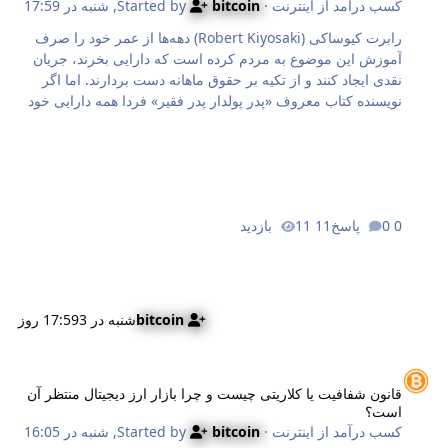
کسب درآمد از اینترنت
· Started by
bitcoin
,
شنبه در 17:59
رابرت کیوساکی (Robert Kiyosaki) دهه‌ها از عمر خود را صرف
آموزش این موضوع به مردم کرده است که دارایی بخرند، جریان
نقدی ایجاد کنند و از تکیه بر حقوق ماهانه دست بردارند. اما اگر
نویسنده کتاب معروف «پدر پولدار پدر فقیر» فردا همه دارایی خود
را از دست بدهد و تنها ۱۰,۰۰۰ دلار برای شروع دوباره داشته باشد،
اولین اقدام او خرید سهام، ارز دیجیتال یا املاک نخواهد بود. در
ادامه این مقاله به نقل از یاهو فایننس (Yahoo Finance) بررسی
می‌کنیم که راز کیوساکی برای شروع دوباره چه خواهد بود. در
واقع، او حتی یک دلار هم در هیچ‌کدام از این بازارها سرمایه‌گذاری
0 پاسخ
11 بازدید
نخواهد کرد. کیوساکی در برنامه اخیر رادیویی پدر پولدار (Rich
Dad Radio Show) گفت: من ۷۹ ساله هستم. اگر همه چیز را از
دست …
bitcoin
شنبه در 17:59
3 روز
انون شفافیت یا کلاریتی چیست و چرا بازار ارز دیجیتال منتظر آن است؟
قانون شفافیت یا کلاریتی چیست و چرا بازار ارز دیجیتال منتظر آن
است؟
کسب درآمد از اینترنت
· Started by
bitcoin
,
شنبه در 16:05