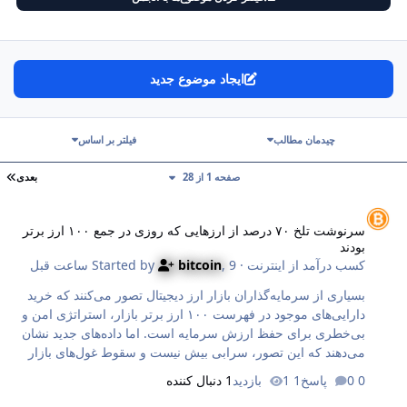
ایجاد موضوع جدید
چیدمان مطالب
فیلتر بر اساس
آخ
صفحه 1 از 28
بعدی
رنوشت تلخ ۷۰ درصد از ارزهایی که روزی در جمع ۱۰۰ ارز برتر بودند
سرنوشت تلخ ۷۰ درصد از ارزهایی که روزی در جمع ۱۰۰ ارز برتر
بودند
کسب درآمد از اینترنت
· Started by
9 ساعت قبل
,
bitcoin
بسیاری از سرمایه‌گذاران بازار ارز دیجیتال تصور می‌کنند که خرید
دارایی‌های موجود در فهرست ۱۰۰ ارز برتر بازار، استراتژی امن و
بی‌خطری برای حفظ ارزش سرمایه است. اما داده‌های جدید نشان
می‌دهند که این تصور، سرابی بیش نیست و سقوط غول‌های بازار
بسیار سریع‌تر از آنچه فکر می‌کنید اتفاق می‌افتد. سایت
0 پاسخ
1 بازدید
1 دنبال کننده
بی‌این‌کریپتو (BeInCrypto) در گزارش تکان‌دهنده‌ای به استناد به