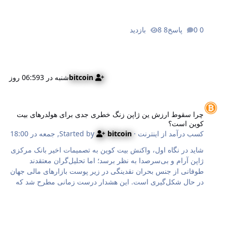
است: فعالیت ۱ (۴۰,۰۰۰ USDT استخر جایزه): معامله‌گرانی که
برای نخستین بار در طول فعالیت معاملاتی خود از ربات گرید
0 پاسخ
8 بازدید
فیوچرز استفاده کرده و اولین معامله خود را با این ابزار انجام
دهند، ۱۰ USDT دریافت خواهند کرد. فعالیت ۲ (۸۰,۰۰۰ USDT
استخر جایزه): این ابتکار با هدف کاهش میزان…
bitcoin
شنبه در 06:59
3 روز
را سقوط ارزش ین ژاپن زنگ خطری جدی برای هولدرهای بیت کوین است؟
چرا سقوط ارزش ین ژاپن زنگ خطری جدی برای هولدرهای بیت
کوین است؟
کسب درآمد از اینترنت
· Started by
bitcoin
,
جمعه در 18:00
شاید در نگاه اول، واکنش بیت کوین به تصمیمات اخیر بانک مرکزی
ژاپن آرام و بی‌سرصدا به نظر برسد؛ اما تحلیل‌گران معتقدند
طوفانی از جنس بحران نقدینگی در زیر پوست بازارهای مالی جهان
در حال شکل‌گیری است. این هشدار درست زمانی مطرح شد که
بانک مرکزی ژاپن تصمیم گرفت نرخ بهره بانکی خود را در سطح ۱
درصد حفظ کند. اما چرا تصمیمات اقتصادی کشوری در شرق آسیا
باید برای سرمایه‌گذار ارز دیجیتال اهمیت داشته باشد؟ در این مقاله
به‌نقل از کریپتوپوتیتو (CryptoPotato)، سناریوی خطرناکی را