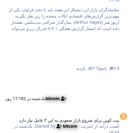
معامله‌گران بازار ارز دیجیتال این هفته باید با دقت فراوان یکی از
مهم‌ترین گزارش‌های اقتصادی ایالات متحده را زیر نظر بگیرند.
آرتور هیز (Arthur Hayes)، بنیان‌گذار صرافی بیت‌مکس، هشدار
داده است که انتشار گزارش هفتگی H.۴.۱ فدرال رزرو می‌تواند
حاوی نشانه‌هایی حیاتی از مداخله پنهانی ژاپن در بازار دلار و تأثیر
مستقیم آن بر نقدینگی جهانی باشد. در این مقاله به‌نقل از
کریپتوپوتیتو (CryptoPotato) خواهیم دید که چگونه تصمیمات پشت
پرده بانک‌های مرکزی بزرگ دنیا می‌تواند موجی جدید از ریزش یا
صعود ناگهانی را در بازار ارزهای دیجیتال، به‌ویژه بیت کوین ایجاد
کند. ترازنامه فدرال رزرو زیر ذره‌بین؛ آرتور هیز به دنبال چیست؟
0 پاسخ
7 بازدید
گزارش H.۴.۱ فدرال رزرو که به‌صورت هفتگی منتشر می‌شود،
جزئیات…
bitcoin
یک‌شنبه در 17:18
2 روز
یت کوین برای شروع بازار صعودی به این ۳ عامل نیاز دارد
بیت کوین برای شروع بازار صعودی به این ۳ عامل نیاز دارد
کسب درآمد از اینترنت
· Started by
bitcoin
,
یک‌شنبه در
16:43