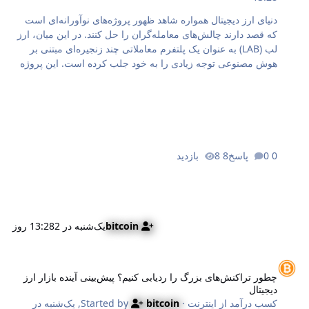
دنیای ارز دیجیتال همواره شاهد ظهور پروژه‌های نوآورانه‌ای است
که قصد دارند چالش‌های معامله‌گران را حل کنند. در این میان، ارز
لب (LAB) به عنوان یک پلتفرم معاملاتی چند زنجیره‌ای مبتنی بر
هوش مصنوعی توجه زیادی را به خود جلب کرده است. این پروژه
با هدف یکپارچه‌سازی معاملات و کاهش کارمزدها وارد بازار شد. با
این حال، نوسانات شدید قیمتی و رویدادهای اخیر، سوالات زیادی را
برای سرمایه‌گذاران ایجاد کرده است. اگر می‌خواهید بدانید ارز لب
(LAB) چیست، چگونه کار می‌کند و چرا با افت قیمت مواجه شد،
مطالعه این مقاله جامع را از دست ندهید تا با دیدی باز تصمیم‌گیری
کنید. ارز لب چیست؟ ارز لب (LAB) یا همان LAB Token دارایی
0 پاسخ
8 بازدید
بومی یک اکوسیستم معاملاتی چند زنجیره‌ای است. این توکن برای
ایجاد…
bitcoin
یک‌شنبه در 13:28
2 روز
طور تراکنش‌های بزرگ را ردیابی کنیم؟ پیش‌بینی آینده بازار ارز دیجیتال
چطور تراکنش‌های بزرگ را ردیابی کنیم؟ پیش‌بینی آینده بازار ارز
دیجیتال
کسب درآمد از اینترنت
· Started by
bitcoin
,
یک‌شنبه در