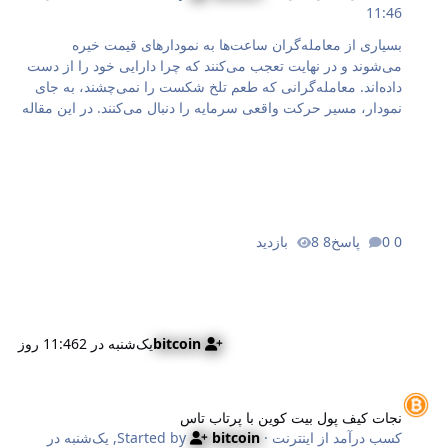
11:46
بسیاری از معامله‌گران ساعت‌ها به نمودارهای قیمت خیره
می‌شوند و در نهایت تعجب می‌کنند که چرا دارایی خود را از دست
داده‌اند. معامله‌گرانی که طعم تلخ شکست را نمی‌چشند، به جای
نمودار، مسیر حرکت واقعی سرمایه را دنبال می‌کنند. در این مقاله
به نقل از مدیوم (Medium)، به بررسی کالبدشکافی
درون‌زنجیره‌ای می‌پردازیم؛ روشی برای کسانی که می‌خواهند
فرضیه‌سازی را کنار بگذارند و بازار را مانند یک دفتر کل بخوانند.
زیرا بلاک چین دقیقاً همین است: دفتر کلی شفاف که تمام حقایق
را در خود ثبت می‌کند. چرا ردگیری جریان توکن‌ها همه چیز را تغییر
می‌دهد؟ قیمت تنها یک عقیده است؛ جریان توکن‌ها حقیقت محض
0 پاسخ
8 بازدید
است. وقتی نهنگی ۴۰,۰۰۰ اتریوم را از کیف پول سرد خود به یک
صرافی متمرکز انتقال می‌دهد…
bitcoin
یک‌شنبه در 11:46
2 روز
جات کیف پول بیت کوین با پرتاب تاس
نجات کیف پول بیت کوین با پرتاب تاس
کسب درآمد از اینترنت
· Started by
bitcoin
,
یک‌شنبه در