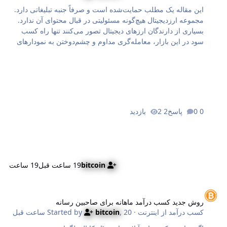
این مقاله یک مطلب حمایت‌شده است و صرفاً جنبه تبلیغاتی دارد.
مجموعه ارزدیجیتال هیچ‌گونه مسئولیتی در قبال محتوای آن ندارد.
بسیاری از دارندگان ارزهای دیجیتال تصور می‌کنند تنها راه کسب
سود در این بازار، معامله‌گری مداوم و چشم‌دوختن به نمودارهای
پرنوسان است. اما واقعیت این است که حتی حرفه‌ای‌ترین
معامله‌گران نیز بخشی از سبد خود را به استراتژی‌های کم‌ریسک و
سودآور غیرفعال اختصاص می‌دهند و پس از خرید USDT و سایر
دارایی‌های دیجیتال مانند بیت کوین، اتریوم یا ترون، آن‌ها را در کیف
پول‌های شخصی یا حساب‌های صرافی نگهداری می‌کنند. این
استراتژی که در ادبیات کریپتو به عنوان «هولد» شناخته می‌شود،
0 پاسخ
2 بازدید
اگرچه ریسک ناشی از معامله‌گری‌های شتاب‌زده را کاهش می‌دهد،
اما یک چالش بزرگ به همراه دا…
bitcoin
19 ساعت قبل
19 ساعت
وش جدید کسب درآمد ماهانه برای صاحبین رسانه
روش جدید کسب درآمد ماهانه برای صاحبین رسانه
کسب درآمد از اینترنت
· Started by
20 ساعت قبل
,
bitcoin