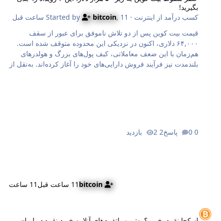
بگیرید!
کسب درآمد از اینترنت
· Started by
11 ساعت قبل
,
bitcoin
قیمت بیت کوین پس از دو تلاش ناموفق برای عبور از سقف
۶۴,۰۰۰ دلاری، اکنون در نزدیکی این محدوده متوقف شده است.
هم‌زمان با این ضعف معاملاتی، کیف پول‌های بزرگ و هولدرهای
بلندمدت نیز فرآیند فروش دارایی‌های خود را آغاز کرده‌اند. به‌نقل از
بی‌این‌کریپتو (BeInCrypto) این عقب‌نشینی دقیقاً زمانی رخ می‌دهد
که دو رویداد کلیدی در تقویم اقتصادی ایالات متحده با سابقه
تاریخیِ تأثیرگذاری شدید بر بازار ارزهای دیجیتال، در راه هستند.
تاریخ نشان می‌دهد که هر دوی این رویدادها معمولاً زمانی به بیت
کوین ضربه می‌زنند که بازار پیش از آن نیز در وضعیت آسیب‌پذیری
قرار داشته است. آغاز ماه شوم اوت؛ چرا الگوی سقف دوقلو
0 پاسخ
2 بازدید
خریداران بیت کوین را می‌ترساند؟ ماه اوت از لحاظ تاریخی ماه
مهربانی برای بیت…
bitcoin
11 ساعت قبل
11 ساعت
ز کجا نقره بخریم؟ بهترین پلتفرم‌های آنلاین خرید نقره در ایران
از کجا نقره بخریم؟ بهترین پلتفرم‌های آنلاین خرید نقره در ایران