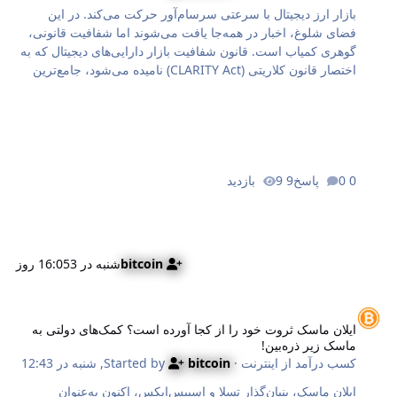
بازار ارز دیجیتال با سرعتی سرسام‌آور حرکت می‌کند. در این
فضای شلوغ، اخبار در همه‌جا یافت می‌شوند اما شفافیت قانونی،
گوهری کمیاب است. قانون شفافیت بازار دارایی‌های دیجیتال که به
اختصار قانون کلاریتی (CLARITY Act) نامیده می‌شود، جامع‌ترین
طرح نظارتی ارز دیجیتال است که تاکنون توانسته از سد یکی از
مجالس کنگره ایالات متحده عبور کند. این لایحه در ۱۷ ژوئیه ۲۰۲۵
با ۲۹۴ رای موافق در برابر ۱۳۴ رای مخالف در مجلس نمایندگان
تصویب شد، اما هنوز نتوانسته است چراغ سبز مجلس سنا را
دریافت کند. این طرح دقیقاً چه وظایفی دارد؟ چه کسانی با آن
0 پاسخ
9 بازدید
مخالفت می‌کنند؟ چرا فرآیند تصویب آن در سنا متوقف شده است
و در آینده چه اتفاقی رخ خواهد داد؟ در این مقاله به نقل از
فین‌تک‌ویکلی (FinTechWeekly)، به تم…
bitcoin
شنبه در 16:05
3 روز
یلان ماسک ثروت خود را از کجا آورده است؟ کمک‌های دولتی به ماسک زیر ذره‌
ایلان ماسک ثروت خود را از کجا آورده است؟ کمک‌های دولتی به
ماسک زیر ذره‌بین!
کسب درآمد از اینترنت
· Started by
bitcoin
,
شنبه در 12:43
ایلان ماسک، بنیان‌گذار تسلا و اسپیس‌ایکس، اکنون به‌عنوان