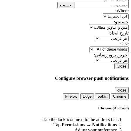
جستجو
Where:
جستجو:
تاریخ ایجاد:
Use:
آخرین بروزرسانی:
Close
Configure browser push notifications
close
Firefox
Edge
Safari
Chrome
Chrome (Android)
Tap the lock icon next to the address bar.
.
Tap
Permissions → Notifications
Adjust your preference.