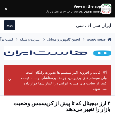
رفتن به مطلب
View in the app
×
ss
.
A better way to browse.
Learn more
ایران سی اف سی
ورود
صفحه نخست
انجمن کامپیوتر و موبایل
اینترنت و شبکه
کسب درآمد
قالب و افزونه اکثر سیستم ها بصورت رایگان است
ولی سیستم های وردپرس، جوملا، پرستاشاپ و ... با قیمت
ement
کمتر از سایت های مشابه ایرانی در اختیار شما قرار داده
می شود.
۴ ارز دیجیتال که تا پیش از کریسمس وضعیت
بازار را تغییر می‌دهند