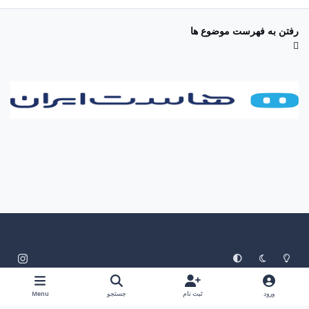
رفتن به فهرست موضوع ها
System Preference
Dark Mode
Light Mode
i
n
زبان
سیاست حفظ حریم خصوصی
تماس با ما
کوکی ها
s
ورود
ثبت نام
جستجو
Menu
RSS
t