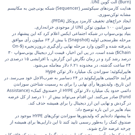
(Burn) آلت کوین UNI.
هدایت کارمزدهای سیکوئنسر (Sequencer) شبکه یونی‌چین به مکانیسم
مشابه توکن‌سوزی.
ایجاد حراج‌های تخفیف کارمزد پروتکل (PFDA).
سوزاندن ۱۰۰ میلیون توکن UNI از موجودی خزانه‌داری.
بنیاد یونی‌سواپ در شبکه اجتماعی ایکس اعلام کرد که این پیشنهاد در
مرحله نظرسنجی اولیه (Snapshot) با بیش از ۶۳ میلیون رأی موافق
پذیرفته شده و اکنون وارد مرحله نهایی رأی‌گیری درون‌زنجیره ($On-
Chain$) شده است. در پی این اخبار، قیمت ارز دیجیتال یونی‌سواپ ۳۰
درصد رشد کرد و در زمان نگارش این گزارش، با افزایشی ۱۵ درصدی در
۲۴ ساعت گذشته، در محدوده ۶.۲۱ دلار معامله می‌شود.
هایپرلیکوئید؛ سوزاندن یک میلیارد دلار توکن Hype
فرآیند حاکمیتی هایپرلیکوئید در ۲۴ دسامبر به ضرب‌الاجل خود می‌رسد. در
این تاریخ، ولیدیتورها رأی نهایی را برای به رسمیت شناختن سوزاندن
دائمی حدود یک میلیارد دلار توکن HYPE از «صندوق کمک» (Assistance
Fund) صادر می‌کنند. این اقدام می‌تواند بیش از ۱۰ درصد از کل عرضه
در گردش و نهایی این ارز دیجیتال را برای همیشه حذف کند.
بنیاد هایپر در این باره توضیح داد:
ما پیشنهاد داده‌ایم که ولیدیتورها سوزاندن توکن‌های HYPE موجود در
صندوق کمک را به‌طور رسمی تایید کنند تا این دارایی‌ها برای همیشه از
چرخه عرضه خارج شوند.
این توکن‌ها در آدرسی تحت کنترل سیستم نگهداری می‌شوند که فاقد کلید