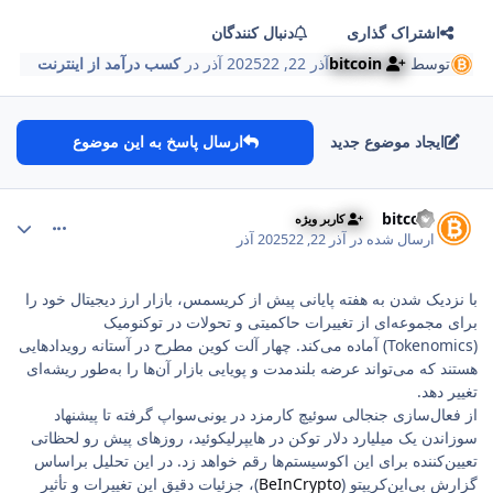
اشتراک گذاری
دنبال کنندگان
توسط
bitcoin
آذر 22, 2025
22 آذر
در
کسب درآمد از اینترنت
ایجاد موضوع جدید
ارسال پاسخ به این موضوع
comment_174
Author stat
bitcoin
کاربر ویژه
ارسال شده در
آذر 22, 2025
22 آذر
با نزدیک شدن به هفته پایانی پیش از کریسمس، بازار ارز دیجیتال خود را
برای مجموعه‌ای از تغییرات حاکمیتی و تحولات در توکنومیک
(Tokenomics) آماده می‌کند. چهار آلت کوین مطرح در آستانه رویدادهایی
هستند که می‌تواند عرضه بلندمدت و پویایی بازار آن‌ها را به‌طور ریشه‌ای
تغییر دهد.
از فعال‌سازی جنجالی سوئیچ کارمزد در یونی‌سواپ گرفته تا پیشنهاد
سوزاندن یک میلیارد دلار توکن در هایپرلیکوئید، روزهای پیش رو لحظاتی
تعیین‌کننده برای این اکوسیستم‌ها رقم خواهد زد. در این تحلیل براساس
گزارش بی‌این‌کریپتو (
BeInCrypto
)، جزئیات دقیق این تغییرات و تأثیر