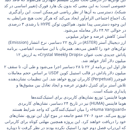
خصوصی است؛ به این معنی که بدون یک هارد فورک (تغییر اساسی در کد
شبکه)، دسترسی به آن‌ها از نظر ریاضی غیرممکن است. این رأی‌گیری
یک اجماع اجتماعی الزام‌آور ایجاد می‌کند که هرگز تحت هیچ شرایطی به
این وجوه دسترسی پیدا نشود. هم‌اکنون توکن HYPE با رشدی ۳ درصدی
در حوالی ۲۴.۹۲ دلار معامله می‌شود.
آستر؛ کاهش عرضه و جوایز میلیونی
ارز دیجیتال آستر (ASTER) در تاریخ ۲۲ دسامبر، نرخ انتشار (Emission)
توکن‌های خود را کاهش می‌دهد. همزمان با این سیاست انقباضی، برنامه
پاداش جدیدی تحت عنوان «Crystal Weekly Drops» به ارزش ۱۲
میلیون دلار آغاز خواهد شد.
فاز اول این برنامه از ۲۲ تا ۲۸ دسامبر اجرا می‌شود و طی آن، تا سقف ۲
میلیون دلار پاداش در قالب استیبل کوین USDF بر اساس حجم معاملات
فیوچرز (Perpetual) کاربران توزیع خواهد شد. این تنظیمات نشان‌دهنده
تلاش آستر برای کنترل دقیق‌تر عرضه و ایجاد تعادل بین مشوق‌ها و
پایداری شبکه است.
هوما فایننس؛ توزیع نشان‌های کاربردی برای استیک‌کننده‌ها
هوما فایننس (HUMA) نیز در تاریخ ۲۴ دسامبر، نشان‌های کاربردی
«Huma Vanguard» را میان استیک‌کنندگانی که واجد شرایط هستند
توزیع می‌کند. حدود ۲۷۰۶ عضو جامعه در موج اول این توزیع، نشان‌های
خود را دریافت خواهند کرد. این پروژه همچنین مهلتی کوتاه برای کاربرانی
که ایردراپ فصل دوم خود را استیک نکرده بودند در نظر گرفت تا دوباره