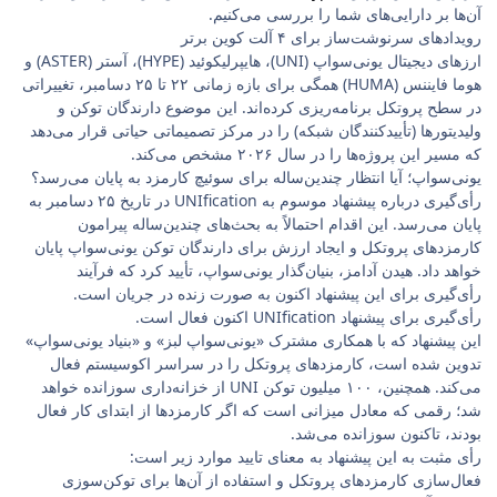
آن‌ها بر دارایی‌های شما را بررسی می‌کنیم.
رویدادهای سرنوشت‌ساز برای ۴ آلت کوین برتر
ارزهای دیجیتال یونی‌سواپ (UNI)، هایپرلیکوئید (HYPE)، آستر (ASTER) و
هوما فایننس (HUMA) همگی برای بازه زمانی ۲۲ تا ۲۵ دسامبر، تغییراتی
در سطح پروتکل برنامه‌ریزی کرده‌اند. این موضوع دارندگان توکن و
ولیدیتورها (تأییدکنندگان شبکه) را در مرکز تصمیماتی حیاتی قرار می‌دهد
که مسیر این پروژه‌ها را در سال ۲۰۲۶ مشخص می‌کند.
یونی‌سواپ؛ آیا انتظار چندین‌ساله برای سوئیچ کارمزد به پایان می‌رسد؟
رأی‌گیری درباره پیشنهاد موسوم به UNIfication در تاریخ ۲۵ دسامبر به
پایان می‌رسد. این اقدام احتمالاً به بحث‌های چندین‌ساله پیرامون
کارمزدهای پروتکل و ایجاد ارزش برای دارندگان توکن یونی‌سواپ پایان
خواهد داد. هیدن آدامز، بنیان‌گذار یونی‌سواپ، تأیید کرد که فرآیند
رأی‌گیری برای این پیشنهاد اکنون به صورت زنده در جریان است.
رأی‌گیری برای پیشنهاد UNIfication اکنون فعال است.
این پیشنهاد که با همکاری مشترک «یونی‌سواپ لبز» و «بنیاد یونی‌سواپ»
تدوین شده است، کارمزدهای پروتکل را در سراسر اکوسیستم فعال
می‌کند. همچنین، ۱۰۰ میلیون توکن UNI از خزانه‌داری سوزانده خواهد
شد؛ رقمی که معادل میزانی است که اگر کارمزدها از ابتدای کار فعال
بودند، تاکنون سوزانده می‌شد.
رأی مثبت به این پیشنهاد به معنای تایید موارد زیر است:
فعال‌سازی کارمزدهای پروتکل و استفاده از آن‌ها برای توکن‌سوزی