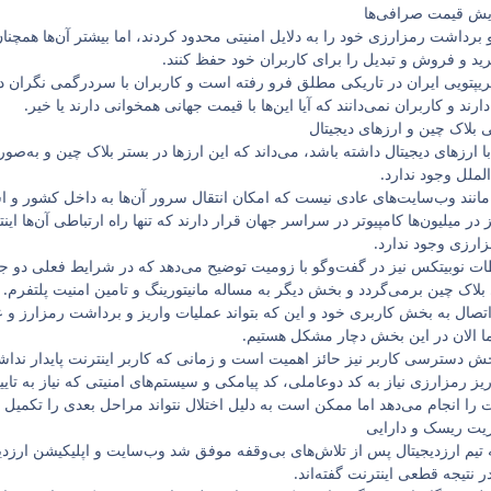
ایش قیمت صرافی‌ها
 برداشت رمزارزی خود را به دلایل امنیتی محدود کردند، اما بیشتر آن‌ها همچنان
رید و فروش و تبدیل را برای کاربران خود حفظ کنند.
یپتویی ایران در تاریکی مطلق فرو رفته است و کاربران با سردرگمی نگران د
رند و کاربران نمی‌دانند که آیا این‌ها با قیمت جهانی همخوانی دارند یا خیر.
 بلاک چین و ارزهای دیجیتال
ا ارزهای دیجیتال داشته باشد، می‌داند که این ارزها در بستر بلاک چین و به‌
الملل وجود ندارد.
مانند وب‌سایت‌های عادی نیست که امکان انتقال سرور آن‌ها به داخل کشور و است
در میلیون‌ها کامپیوتر در سراسر جهان قرار دارند که تنها راه ارتباطی آن‌ها ای
زارزی وجود ندارد.
 نوبیتکس نیز در گفت‌وگو با زومیت توضیح می‌دهد که در شرایط فعلی دو جنس
بلاک چین برمی‌گردد و بخش دیگر به مساله مانیتورینگ و تامین امنیت پلتفرم. او
ال به بخش کاربری خود و این که بتواند عملیات واریز و برداشت رمزارز و عمل
 ما الان در این بخش دچار مشکل هستیم.
 بخش دسترسی کاربر نیز حائز اهمیت است و زمانی که کاربر اینترنت پایدار ندا
یز رمزارزی نیاز به کد دوعاملی، کد پیامکی و سیستم‌های امنیتی که نیاز به تایی
شت را انجام می‌دهد اما ممکن است به دلیل اختلال نتواند مراحل بعدی را تکمیل ک
یت ریسک و دارایی
نبه ۲۸ دی‌ماه که تیم ارزدیجیتال پس از تلاش‌های بی‌وقفه موفق شد وب‌سایت و اپلیکیش
تیجه قطعی اینترنت گفته‌اند.