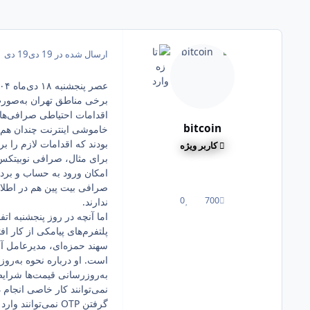
ارسال شده در
19 دی
19 دی
برخی مناطق تهران به‌صورت 
اقدامات احتیاطی صرافی‌ها
bitcoin
خاموشی اینترنت چندان هم دو
بودند که اقدامات لازم را ب
کاربر ویژه
امکان ورود به حساب و برد
صرافی بیت پین هم در اطلاعی
0
700
ندارند.
پست ها
واکنش ها
اما آنچه در روز پنجشنبه ات
پلتفرم‌های پیامکی از کار ا
سهند حمزه‌ای، مدیرعامل آب
است. او درباره نحوه به‌رو
به‌روزرسانی قیمت‌ها شرایط 
گرفتن OTP نمی‌توانند وارد سایت شوند.