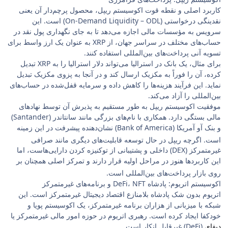
کاربرد اصلی و نقطه قوت اکوسیستم ریپل، محصول پرچم‌دار آن یعنی
نقدینگی درخواستی (On-Demand Liquidity – ODL) است. این
سرویس به مؤسسات مالی اجازه می‌دهد تا به جای نگهداری پول نقد در
حساب‌های مختلف در سراسر جهان، از XRP به عنوان یک ارز واسط برای
تسویه آنی پرداخت‌های بین‌المللی استفاده کنند.
برای مثال، یک بانک در استرالیا می‌تواند دلار استرالیا را به XRP تبدیل
کرده، آن را فوراً به مکزیک ارسال کند و در آنجا به پزوی مکزیک تبدیل
نماید. این فرآیند هزینه‌ها را کاهش داده و سرمایه قفل‌شده در حساب‌های
بین‌المللی را آزاد می‌کند.
موفقیت اکوسیستم ریپل به طور مستقیم به پذیرش آن توسط نهادهای
مالی بستگی دارد. همکاری با نام‌های بزرگی مانند سانتاندر (Santander)
و بنک آو آمریکا (Bank of America) نشان‌دهنده پیشرفت در این زمینه
است.
اگرچه ریپل در حال توسعه قابلیت‌های دیگری مانند صرافی
غیرمتمرکز (DEX) داخلی و پشتیبانی از توکنیزه کردن دارایی‌هاست، اما
این کاربردها هنوز در مراحل اولیه قرار دارند و تمرکز اصلی همچنان بر
روی بازار پرداخت‌های بین‌المللی است.
اکوسیستم اتریوم: پادشاه DeFi، NFT و برنامه‌های غیرمتمرکز
اتریوم بدون شک پادشاه بلامنازع اقتصاد دیجیتال غیرمتمرکز است. این
شبکه با میزبانی از هزاران برنامه غیرمتمرکز، یک اکوسیستم پویا و
خودکفا ایجاد کرده است. رهبری اتریوم در حوزه امور مالی غیرمتمرکز یا
دیفای
(DeFi) غیرقابل انکار است.