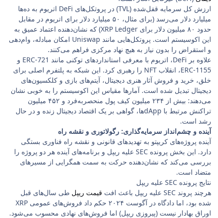
ارزش کل سرمایه قفل‌شده (TVL) در پروتکل‌های DeFi اتریوم به ده‌ها
میلیارد دلار می‌رسد (برای مثال، ۵۰ میلیارد دلار برای اتریوم در مقابل
حدود ۸۰ میلیون دلار برای XRP Ledger) که نشان‌دهنده اعتماد عمیق به
این اکوسیستم است. پروتکل‌هایی مانند Uniswap امکان مبادله، وام‌دهی
و استقراض را بدون نیاز به هیچ نهاد مرکزی فراهم می‌کنند.
علاوه بر DeFi، اتریوم با معرفی استانداردهای توکنی مانند ERC-721 و
ERC-1155، انقلاب NFT را رهبری کرد. این شبکه به پلتفرم اصلی برای
خلق، خرید و فروش آثار هنری دیجیتال، آیتم‌های بازی و کلکسیون‌های
دیجیتال تبدیل شده است. آمارها مقیاس این اکوسیستم را به خوبی نشان
می‌دهند: بیش از ۲۳۴ میلیون کیف پول منحصربه‌فرد و ۴۵۲ میلیون
تراکنش مرتبط با dAppها، گواهی بر یک اقتصاد دیجیتال زنده و در حال
رشد است.
آینده و چشم‌انداز سرمایه‌گذاری: رگولاتوری و نقشه راه
آینده پروژه‌های کریپتو به تهدیدهای قانونی و نقشه راه فناوری بستگی
دارد. این بخش پرونده SEC علیه ریپل و برنامه‌های آینده هر دو پروژه را
بررسی می‌کند که نشان‌دهنده حرکت به سمت همگرایی از مسیرهای
متضاد است.
نتایج پرونده SEC علیه ریپل
هرچند پروند SEC علیه ریپل باعث افت
قیمت ریپل
طی سال‌های قبل
شده بود، اما دادگاه در آگوست ۲۰۲۴ حکم داد فروش‌های عمومی XRP
اوراق بهادار نیست (پیروزی ریپل) اما فروش‌های نهادی محسوب می‌شود.