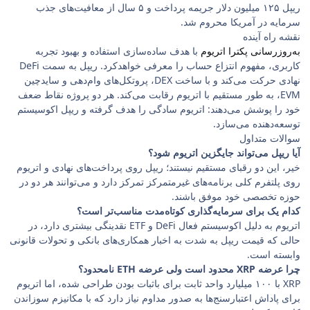
ریپل ۱۲۵ میلیون دلار جریمه پرداخت و ۵ سال از معافیت‌های جذب
سرمایه در آمریکا محروم شد.
نقشه راه آینده
به‌روزرسانی پکترا اتریوم
با هدف ساده‌سازی استفاده و بهبود تجربه
کاربری، مفهوم انتزاع حساب را معرفی خواهد‌کرد. ریپل به سمت DeFi
نهادی حرکت می‌کند و با ساخت DEX، پروتکل‌های وام‌دهی و سایدچین
EVM، به طور مستقیم با اتریوم رقابت می‌کند. هر دو پروژه نقاط ضعف
خود را پوشش می‌دهند: اتریوم سادگی را هدف گرفته و ریپل اکوسیستم
توسعه‌دهنده می‌سازد.
سوالات متداول
آیا ریپل می‌تواند جایگزین اتریوم شود؟
خیر، این دو رقبای مستقیم نیستند؛ ریپل روی پرداخت‌های نهادی و اتریوم
روی پلتفرم کلی برنامه‌های غیرمتمرکز تمرکز دارد و می‌توانند هر دو در
حوزه تخصصی خود موفق باشند.
کدام یک برای سرمایه‌گذاری کوتاه‌مدت مناسب‌تر است؟
اتریوم به دلیل اکوسیستم فعال DeFi و ETF نقدینگی بیشتری دارد، در
حالی که قیمت ریپل به شدت به اخبار همکاری‌های بانکی و تحولات قانونی
وابسته است.
چرا عرضه XRP محدود است ولی عرضه ETH نامحدود؟
XRP با ۱۰۰ میلیارد واحد ثابت برای باثبات بودن طراحی شده، اما اتریوم
برای پاداش اعتبارسنج‌ها به صدور مداوم نیاز دارد که با مکانیزم سوزاندن