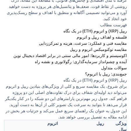
گرفته تا مدل اقتصادی و چالش‌های قانونی. با مطالعه این مقاله، درک
روشنی از نقاط قوت، ضعف‌ها و پتانسیل‌های هر پروژه به دست خواهید
آورد و می‌توانید تصمیمی آگاهانه و منطبق با اهداف و سطح ریسک‌پذیری
خود اتخاذ کنید.
فهرست مطالب
ریپل (XRP) و اتریوم (ETH) در یک نگاه
فلسفه و اهداف ریپل و اتریوم
مقایسه فنی و عملکرد: سرعت، هزینه و تمرکززدایی
مقایسه توکنومیکس اتریوم و ریپل
اکوسیستم و کاربردها: امور مالی سنتی در برابر اقتصاد دیجیتال نوین
آینده و چشم‌انداز سرمایه‌گذاری: رگولاتوری و نقشه راه
سوالات متداول
جمع‌بندی: ریپل یا اتریوم؟
ریپل (XRP) و اتریوم (ETH) در یک نگاه
برای شروع، یک مقایسه سریع و کلی از ویژگی‌های بنیادین ریپل و اتریوم
می‌تواند دید اولیه‌ای شفاف برای درک تفاوت‌های اصلی این دو پروژه
فراهم کند. جدول زیر مهم‌ترین پارامترهای این دو شبکه را در کنار یکدیگر
قرار می‌دهد تا بتوانید به سرعت یک تصویر کلی از آن‌ها به دست آورید.
این جدول به عنوان یک راهنمای سریع عمل می‌کند و جزئیات هر بخش در
ادامه مقاله به تفصیل بررسی خواهد شد.
ویژگی
ریپل
اتریوم
سال