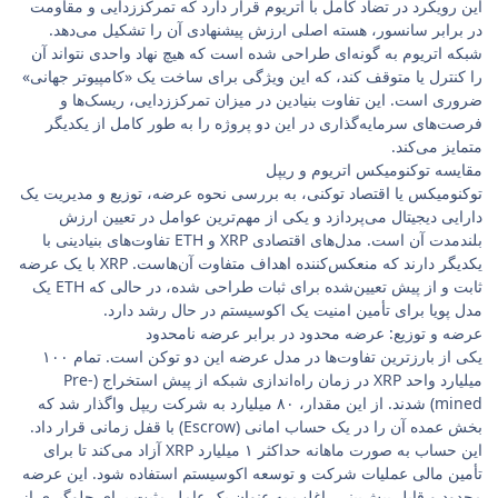
این رویکرد در تضاد کامل با اتریوم قرار دارد که تمرکززدایی و مقاومت
در برابر سانسور، هسته اصلی ارزش پیشنهادی آن را تشکیل می‌دهد.
شبکه اتریوم به گونه‌ای طراحی شده است که هیچ نهاد واحدی نتواند آن
را کنترل یا متوقف کند، که این ویژگی برای ساخت یک «کامپیوتر جهانی»
ضروری است. این تفاوت بنیادین در میزان تمرکززدایی، ریسک‌ها و
فرصت‌های سرمایه‌گذاری در این دو پروژه را به طور کامل از یکدیگر
متمایز می‌کند.
مقایسه توکنومیکس اتریوم و ریپل
توکنومیکس یا اقتصاد توکنی، به بررسی نحوه عرضه، توزیع و مدیریت یک
دارایی دیجیتال می‌پردازد و یکی از مهم‌ترین عوامل در تعیین ارزش
بلندمدت آن است. مدل‌های اقتصادی XRP و ETH تفاوت‌های بنیادینی با
یکدیگر دارند که منعکس‌کننده اهداف متفاوت آن‌هاست. XRP با یک عرضه
ثابت و از پیش تعیین‌شده برای ثبات طراحی شده، در حالی که ETH یک
مدل پویا برای تأمین امنیت یک اکوسیستم در حال رشد دارد.
عرضه و توزیع: عرضه محدود در برابر عرضه نامحدود
یکی از بارزترین تفاوت‌ها در مدل عرضه این دو توکن است. تمام ۱۰۰
میلیارد واحد XRP در زمان راه‌اندازی شبکه از پیش استخراج (Pre-
mined) شدند. از این مقدار، ۸۰ میلیارد به شرکت ریپل واگذار شد که
بخش عمده آن را در یک حساب امانی (Escrow) با قفل زمانی قرار داد.
این حساب به صورت ماهانه حداکثر ۱ میلیارد XRP آزاد می‌کند تا برای
تأمین مالی عملیات شرکت و توسعه اکوسیستم استفاده شود. این عرضه
محدود و قابل پیش‌بینی، اغلب به عنوان یک عامل مثبت برای جلوگیری از