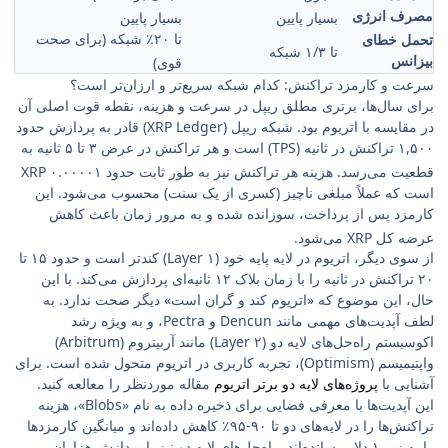
مصرف انرژی
بسیار پایین
بسیار پایین
تا ۲۰٪ شبکه (برای صحت
تحمل خطای
تا ۱/۳ شبکه
بیزانس
قوی)
سرعت و کارمزد تراکنش: کدام شبکه سریع‌تر و ارزان‌تر است؟
برای سال‌ها، برتری مطلق ریپل در سرعت و هزینه، نقطه قوت اصلی آن
در مقایسه با اتریوم بود. شبکه ریپل (XRP Ledger) قادر به پردازش حدود
۱,۵۰۰ تراکنش در ثانیه (TPS) است و هر تراکنش در عرض ۳ تا ۵ ثانیه به
قطعیت می‌رسد.
هزینه هر تراکنش نیز به طور ثابت حدود ۰.۰۰۰۰۱ XRP
است که عملاً مبلغی ناچیز (کسری از یک سنت) محسوب می‌شود. این
کارمزد پس از پرداخت، سوزانده شده و به مرور زمان باعث کاهش
عرضه کل XRP می‌شود.
از سوی دیگر، اتریوم در لایه پایه خود (Layer ۱) کندتر است و حدود ۱۵ تا
۲۰ تراکنش در ثانیه را با زمان بلاک ۱۲ ثانیه‌ای پردازش می‌کند. با این
حال، این موضوع که «اتریوم کند و گران است» دیگر صحت ندارد. به
لطف آپدیت‌های مهمی مانند Dencun و Pectra، و به ویژه رشد
اکوسیستم راه‌حل‌های لایه دو (Layer ۲) مانند آربیتروم (Arbitrum)
واپتیمیسم (Optimism)، تجربه کاربری در اتریوم متحول شده است. برای
آشنایی با
پروژه‌های لایه دو برتر اتریوم
مقاله مورد‌نظر را معالعه کنید.
این آپدیت‌ها با معرفی فضایی برای ذخیره داده به نام «Blobs»، هزینه
تراکنش‌ها را در لایه‌های دو تا ۹۰-۹۵٪ کاهش داده‌اند و میانگین کارمزدها
را به زیر ۱ دلار رسانده‌اند. راه‌حل‌های لایه دو نیز با پردازش هزاران