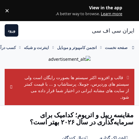
رفتن به مطلب
View in the app
×
ss
.
A better way to browse.
Learn more
ایران سی اف سی
ورود
صفحه نخست
انجمن کامپیوتر و موبایل
اینترنت و شبکه
کسب درآمد
قالب و افزونه اکثر سیستم ها بصورت رایگان است ولی
سیستم های وردپرس، جوملا، پرستاشاپ و ... با قیمت کمتر
ement
از سایت های مشابه ایرانی در اختیار شما قرار داده می
شود.
مقایسه ریپل و اتریوم؛ کدامیک برای
سرمایه‌گذاری در سال ۲۰۲۶ بهتر است؟
اشتراک گذاری
دنبال کنندگان