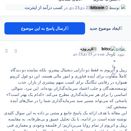
توسط
bitcoin
23 دی
23 دی
در
کسب درآمد از اینترنت
ایجاد موضوع جدید
ارسال پاسخ به این موضوع
comment_199
Author stat
bitcoin
کاربر ویژه
ارسال شده در
23 دی
23 دی
ریپل و اتریوم نه فقط دو دارایی دیجیتال پیشرو، بلکه نماینده دو دیدگاه
کاملاً متفاوت برای آینده فناوری و امور مالی هستند. این دو غول کریپتو
همواره در رقابتی تنگاتنگ برای کسب سهم بیشتری از بازار، جذب
توسعه‌دهندگان و جلب اعتماد سرمایه‌گذاران بوده‌اند. این نبرد، سوالی
اساسی را برای هر سرمایه‌گذاری مطرح می‌کند: «کدام یک بهتر است؟»
پاسخی که می‌تواند مسیر سبد سرمایه‌گذاری شما را در سال‌های آینده
مشخص کند.
این مقاله با هدف ارائه یک پاسخ جامع و مبتنی بر داده به این سوال کلیدی
نوشته شده است. در ادامه، با یک تحلیل عمیق و بی‌طرفانه، به مقایسه
ریپل و اتریوم از تمام زوایا می‌پردازیم؛ از فلسفه وجودی و معماری فنی