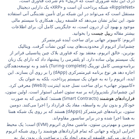
درک این نکته ضروری است که «ریپل» نام شرکت فناوری است،
«RippleNet» شبکه پرداخت آن است و «XRP» یک دارایی دیجیتال
مستقل است که می‌تواند در این شبکه برای تأمین نقدینگی آنی استفاده
شود. این تمایز نشان می‌دهد که فلسفه ریپل، همکاری با سیستم مالی
موجود و بهبود آن از درون است، نه جایگزینی کامل آن. برای اطلاعات
بیشتر مقاله
ریپل چیست
را بخوانید.
اتریوم: کامپیوتر جهانی برای ساخت آینده غیرمتمرکز
چشم‌انداز اتریوم از محدودیت‌های بیت کوین نشأت گرفت. ویتالیک
بوترین، خالق اتریوم، معتقد بود که فناوری بلاک چین پتانسیلی فراتر از
یک سیستم پولی ساده دارد. او پلتفرمی را پیشنهاد داد که دارای یک زبان
برنامه‌نویسی کامل تورینگ (Turing-complete) باشد و به توسعه‌دهندگان
اجازه دهد هر نوع برنامه غیرمتمرکزی (dApp) را بر روی آن بسازند. این
ایده، اتریوم را نه به عنوان یک سیستم پرداخت، بلکه به عنوان یک
«کامپیوتر جهانی» برای ساخت نسل جدید اینترنت (Web3) معرفی کرد.
این چشم‌انداز بلندپروازانه بر سه ستون اصلی استوار است. اولین ستون،
قراردادهای هوشمند
(Smart Contracts) هستند؛ کدهایی که به صورت
خودکار و بدون نیاز به واسطه، مفاد یک قرارداد را اجرا می‌کنند. دومین
ستون، برنامه‌های غیرمتمرکز (dApps) هستند که بر روی یک شبکه همتا
به همتا اجرا شده و در برابر سانسور مقاوم‌اند.
سومین و مهم‌ترین ستون، ماشین مجازی اتریوم (EVM) است؛ یک محیط
اجرایی ایزوله و جهانی که تمام قراردادهای هوشمند را روی شبکه اتریوم
پردازش می‌کند. فلسفه اتریوم، ایجاد یک زیرساخت باز، بدون نیاز به