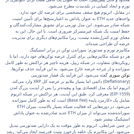
تورم و ایجاد کمیابی در بلندمدت مطرح می‌شود.
در مقابل، اتریوم هیچ سقف مشخصی برای عرضه کل خود ندارد.
واحدهای جدید ETH به عنوان پاداش به اعتبارسنج‌ها برای تأمین امنیت
شبکه صادر می‌شوند. این مدل تورمی برای تشویق مشارکت‌کنندگان و
حفظ امنیت یک شبکه غیرمتمرکز ضروری است. با این حال، این به
معنای تورم کنترل‌نشده نیست، زیرا مکانیزم‌های دیگری برای مدیریت
عرضه آن طراحی شده‌اند.
مکانیزم تورم و ضدتورم: سوزاندن توکن در برابر استیکینگ
هر دو شبکه مکانیزم‌هایی برای کنترل عرضه توکن‌های خود دارند، اما با
رویکردهای متفاوت. در شبکه ریپل، هزینه ناچیز هر تراکنش به طور کامل
سوزانده و از چرخه عرضه خارج می‌شود. به این فرآیند حذف توکن‌ها،‌
توکن سوزی
گفته می‌شود. این فرآیند یک فشار ضدتورمی
(Deflationary) دائمی اما بسیار ملایم بر عرضه کل XRP وارد می‌کند.
اتریوم اما یک مدل اقتصادی پویا و پیچیده‌تر را پس از آپدیت بزرگ لندن
(EIP-1559) معرفی کرد. طبق این آپدیت، هر تراکنش در شبکه اتریوم
شامل یک «کارمزد پایه» (Base Fee) است که به طور کامل سوزانده
می‌شود. در دوره‌هایی که فعالیت شبکه بسیار بالاست، میزان ETH
سوزانده‌شده می‌تواند از میزان ETH جدید صادرشده به عنوان پاداش
استیکینگ بیشتر شود.
در چنین شرایطی، اتریوم به طور موقت به یک دارایی ضدتورمی تبدیل
می‌شود. این مکانیزم یک حلقه بازخورد مثبت قدرتمند ایجاد می‌کند: رشد