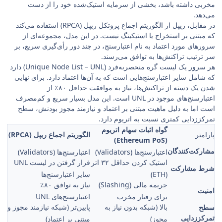
مخربی داشته باشد، بخشی از سرمایه استیک‌شده خود را از دست
می‌دهد.
در مقابل، ریپل از الگوریتم اجماع پروتکل ریپل (RPCA) استفاده می‌کند
که مبتنی بر استخراج یا استیکینگ نیست. در این مدل، مجموعه‌ای از
سرورهای مورد اعتماد به نام اعتبارسنج، در چند دور رأی‌گیری سریع، بر
سر ترتیب تراکنش‌ها به توافق می‌رسند.
هر سرور یک لیست گره منحصربه‌فرد (Unique Node List – UNL) دارد
که شامل سایر اعتبارسنج‌هایی است که به آن‌ها اعتماد دارد. برای نهایی
شدن یک دسته از تراکنش‌ها، نیاز به موافقت حداقل ۸۰٪ از
اعتبارسنج‌های موجود در UNL است. این مدل بسیار سریع و کم‌مصرف
است اما به دلیل ماهیت مبتنی بر اعتماد و نیازمند مجوز بودنش، سطح
تمرکززدایی کمتری نسبت به اتریوم دارد.
گواه اثبات سهام اتریوم
پارامتر
الگوریتم اجماع ریپل (RPCA)
(Ethereum PoS)
مشارکت‌کنندگان
اعتبارسنج‌ها (Validators)
اعتبارسنج‌ها (Validators)
استیک کردن حداقل ۳۲ اتر
قرار گرفتن در لیست UNL
شرط مشارکت
(ETH)
سایر اعتبارسنج‌ها
جریمه مالی (Slashing)
نیاز به توافق ۸۰٪
امنیت
برای رفتار مخرب
اعتبارسنج‌های UNL
بالا (شبکه بدون نیاز به
پایین‌تر (شبکه نیازمند مجوز و
سطح
تمرکززدایی
مجوز)
مبتنی بر اعتماد)