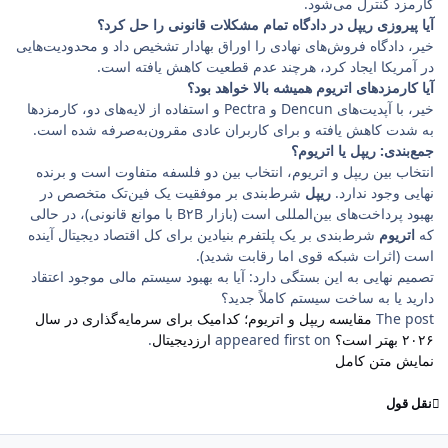
کارمزد کنترل می‌شود.
آیا پیروزی ریپل در دادگاه تمام مشکلات قانونی را حل کرد؟
خیر، دادگاه فروش‌های نهادی را اوراق بهادار تشخیص داد و محدودیت‌هایی
در آمریکا ایجاد کرد، هرچند عدم قطعیت کاهش یافته است.
آیا کارمزدهای اتریوم همیشه بالا خواهد بود؟
خیر، با آپدیت‌های Dencun و Pectra و استفاده از لایه‌های دو، کارمزدها
به شدت کاهش یافته و برای کاربران عادی مقرون‌به‌صرفه شده است.
جمع‌بندی: ریپل یا اتریوم؟
انتخاب بین ریپل و اتریوم، انتخاب بین دو فلسفه متفاوت است و برنده
نهایی وجود ندارد.
ریپل
شرط‌بندی بر موفقیت یک فین‌تک متخصص در
بهبود پرداخت‌های بین‌المللی است (بازار B۲B با موانع قانونی)، در حالی
که
اتریوم
شرط‌بندی بر یک پلتفرم بنیادین برای کل اقتصاد دیجیتال آینده
است (اثرات شبکه قوی اما رقابت شدید).
تصمیم نهایی به این بستگی دارد: آیا به بهبود سیستم مالی موجود اعتقاد
دارید یا به ساخت سیستم کاملاً جدید؟
The post
مقایسه ریپل و اتریوم؛ کدامیک برای سرمایه‌گذاری در سال
۲۰۲۶ بهتر است؟
appeared first on
ارزدیجیتال
.
نمایش متن کامل
نقل قول