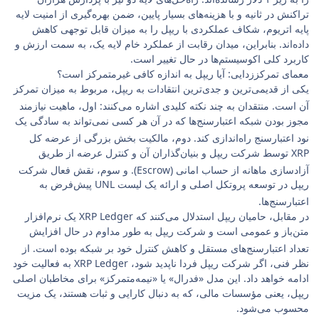
تراکنش در ثانیه و با هزینه‌های بسیار پایین، ضمن بهره‌گیری از امنیت لایه
پایه اتریوم، شکاف عملکردی با ریپل را به میزان قابل توجهی کاهش
داده‌اند. بنابراین، میدان رقابت از عملکرد خام لایه یک، به سمت ارزش و
کاربرد کلی اکوسیستم‌ها در حال تغییر است.
معمای تمرکززدایی: آیا ریپل به اندازه کافی غیرمتمرکز است؟
یکی از قدیمی‌ترین و جدی‌ترین انتقادات به ریپل، مربوط به میزان تمرکز
آن است.
منتقدان به چند نکته کلیدی اشاره می‌کنند: اول، ماهیت نیازمند
مجوز بودن شبکه اعتبارسنج‌ها که در آن هر کسی نمی‌تواند به سادگی یک
نود اعتبارسنج راه‌اندازی کند.
دوم، مالکیت بخش بزرگی از عرضه کل
XRP توسط شرکت ریپل و بنیان‌گذاران آن و کنترل عرضه از طریق
آزادسازی ماهانه از حساب امانی (Escrow).
و سوم، نقش فعال شرکت
ریپل در توسعه پروتکل اصلی و ارائه یک لیست UNL پیش‌فرض به
اعتبارسنج‌ها.
در مقابل، حامیان ریپل استدلال می‌کنند که XRP Ledger یک نرم‌افزار
متن‌باز و عمومی است و شرکت ریپل به طور مداوم در حال افزایش
تعداد اعتبارسنج‌های مستقل و کاهش کنترل خود بر شبکه بوده است.
از
نظر فنی، اگر شرکت ریپل فردا ناپدید شود، XRP Ledger به فعالیت خود
ادامه خواهد داد. این مدل «فدرال» یا «نیمه‌متمرکز» برای مخاطبان اصلی
ریپل، یعنی مؤسسات مالی، که به دنبال کارایی و ثبات هستند، یک مزیت
محسوب می‌شود.