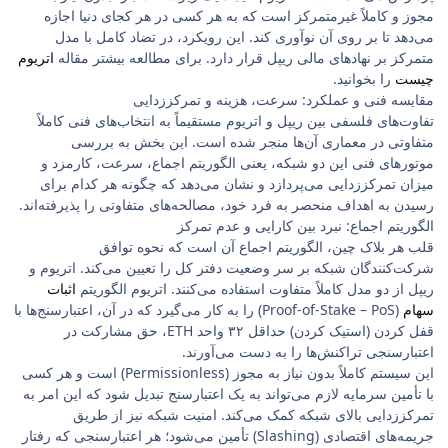
مجوز و کاملاً غیرمتمرکز است که به هر کسی در هر کجای دنیا اجازه
می‌دهد تا بر روی آن نوآوری کند. این رویکرد، در تضاد کامل با مدل
متمرکز بر نهادهای مالی ریپل قرار دارد. برای مطالعه بیشتر مقاله
اتریوم
چیست
را بخوانید.
مقایسه فنی و عملکرد: سرعت، هزینه و تمرکززدایی
تفاوت‌های فلسفی بین ریپل و اتریوم مستقیماً به انتخاب‌های فنی کاملاً
متفاوتی در معماری آن‌ها منجر شده است. این بخش به بررسی
موتورهای فنی این دو شبکه، یعنی الگوریتم اجماع، سرعت، کارمزد و
میزان تمرکززدایی می‌پردازد و نشان می‌دهد که چگونه هر کدام برای
رسیدن به اهداف منحصر به فرد خود، مصالحه‌های متفاوتی را پذیرفته‌اند.
الگوریتم اجماع: نبرد بین کارایی و عدم تمرکز
قلب هر بلاک چین، الگوریتم اجماع آن است که نحوه توافق
شرکت‌کنندگان شبکه بر سر وضعیت دفتر کل را تعیین می‌کند. اتریوم و
ریپل از دو مدل کاملاً متفاوت استفاده می‌کنند. اتریوم الگوریتم
اثبات
سهام
(Proof-of-Stake – PoS) را به کار می‌گیرد که در آن، اعتبارسنج‌ها با
قفل کردن (استیک کردن) حداقل ۳۲ واحد ETH، حق مشارکت در
اعتبارسنجی تراکنش‌ها را به دست می‌آورند.
این سیستم کاملاً بدون نیاز به مجوز (Permissionless) است و هر کسی
با تأمین سرمایه لازم می‌تواند به یک اعتبارسنج تبدیل شود که این امر به
تمرکززدایی بالای شبکه کمک می‌کند. امنیت شبکه نیز از طریق
جریمه‌های اقتصادی (Slashing) تأمین می‌شود؛ هر اعتبارسنجی که رفتار