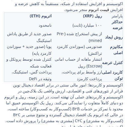
اکوسیستم و افزایش استفاده از شبکه، مستقیماً به کاهش عرضه و
افزایش
قیمت اتریوم
منجر می‌شود.
پارامتر
ریپل (XRP)
اتریوم (ETH)
حداکثر
۱۰۰ میلیارد (ثابت)
نامحدود
عرضه
از پیش استخراج شده (Pre-
صدور جدید از طریق پاداش
روش ایجاد
mined)
استیکینگ
ضدتورمی (سوزاندن کارمزد
پویا (صدور جدید + سوزاندن
مکانیزم
اصلی
تراکنش)
کارمزد پایه)
انتشار ماهانه از حساب امانی
کنترل شده توسط پروتکل و
کنترل عرضه
(Escrow) ریپل
فعالیت شبکه
ارز واسط برای پرداخت،
پرداخت گس، استیکینگ،
کاربرد اصلی
توکن
پرداخت کارمزد
وثیقه در DeFi
اکوسیستم و کاربردها: امور مالی سنتی در برابر اقتصاد دیجیتال نوین
فراتر از تئوری‌های فنی و اقتصادی، ارزش واقعی یک بلاک‌چین در
اکوسیستم و کاربردهای عملی آن نهفته است. در این زمینه، ریپل و اتریوم
دو دنیای کاملاً متفاوت را نمایندگی می‌کنند. ریپل یک اکوسیستم عمیق اما
محدود با تمرکز بر خدمات B۲B (کسب‌وکار به کسب‌وکار) ساخته است،
در حالی که اتریوم یک اقتصاد دیجیتال گسترده و متنوع مبتنی بر B۲C
(کسب‌وکار به مشتری) و C۲C (مشتری به مشتری) را پرورش داده است.
اکوسیستم ریپل: پرداخت‌های فرامرزی