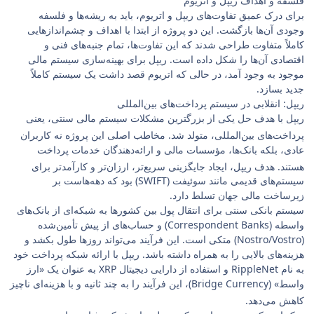
فلسفه و اهداف ریپل و اتریوم
برای درک عمیق تفاوت‌های ریپل و اتریوم، باید به ریشه‌ها و فلسفه
وجودی آن‌ها بازگشت. این دو پروژه از ابتدا با اهداف و چشم‌اندازهایی
کاملاً متفاوت طراحی شدند که این تفاوت‌ها، تمام جنبه‌های فنی و
اقتصادی آن‌ها را شکل داده است. ریپل برای بهینه‌سازی سیستم مالی
موجود به وجود آمد، در حالی که اتریوم قصد داشت یک سیستم کاملاً
جدید بسازد.
ریپل: انقلابی در سیستم پرداخت‌های بین‌المللی
ریپل با هدف حل یکی از بزرگترین مشکلات سیستم مالی سنتی، یعنی
پرداخت‌های بین‌المللی، متولد شد.
مخاطب اصلی این پروژه نه کاربران
عادی، بلکه بانک‌ها، مؤسسات مالی و ارائه‌دهندگان خدمات پرداخت
هستند.
هدف ریپل، ایجاد جایگزینی سریع‌تر، ارزان‌تر و کارآمدتر برای
سیستم‌های قدیمی مانند سوئیفت (SWIFT) بود که دهه‌هاست بر
زیرساخت مالی جهان تسلط دارد.
سیستم بانکی سنتی برای انتقال پول بین کشورها به شبکه‌ای از بانک‌های
واسطه (Correspondent Banks) و حساب‌های از پیش تأمین‌شده
(Nostro/Vostro) متکی است. این فرآیند می‌تواند روزها طول بکشد و
هزینه‌های بالایی را به همراه داشته باشد. ریپل با ارائه شبکه پرداخت خود
به نام RippleNet و استفاده از دارایی دیجیتال XRP به عنوان یک «ارز
واسط» (Bridge Currency)، این فرآیند را به چند ثانیه و با هزینه‌ای ناچیز
کاهش می‌دهد.