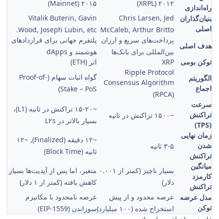
۲۰۱۵ (Mainnet)
۲۰۱۲ (XRPL)
راه‌اندازی
Vitalik Buterin, Gavin
Chris Larsen, Jed
بنیان‌گذاران
اصلی
Wood, Joseph Lubin, etc.
McCaleb, Arthur Britto
پرداخت‌های سریع و ارزان
پلتفرم جهانی برای قراردادهای
هدف اصلی
بین‌المللی برای بانک‌ها
هوشمند و dApps
توکن بومی
XRP
اتر (ETH)
Ripple Protocol
گواه اثبات سهام (Proof-of-
الگوریتم
Consensus Algorithm
اجماع
Stake – PoS)
(RPCA)
سرعت
~۱۵-۲۰ تراکنش در ثانیه (L1)،
تراکنش
~۱۵۰۰ تراکنش در ثانیه
بسیار بالاتر در L۲s
(TPS)
زمان نهایی
~۱۲ دقیقه (Finalized), ~۱۲
شدن
۳-۵ ثانیه
ثانیه (Block Time)
تراکنش
میانگین
بسیار ناچیز (کمتر از ۰.۰۰۱
متغیر، اما پس از آپدیت‌ها بسیار
کارمزد
دلار)
کاهش یافته (کمتر از ۱ دلار)
تراکنش
عرضه محدود و از پیش
عرضه نامحدود با مکانیزم
مدل عرضه
توکن
استخراج شده (۱۰۰ میلیارد)
سوزاندن (EIP-1559)