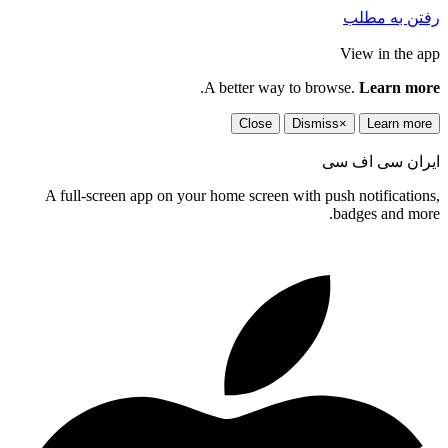
 به مطلب
View in the
.
A better way to browse.
Learn 
Close
Dismiss
×
Learn m
ان سی اف سی
A full-screen app on your home screen with push notificati
badges and m