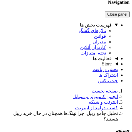
Naviga
Close pa
فهرست بخش ها
تالارهای گفتگو
قوانین
مدیران
کاربران آنلاین
تخته امتیازات
فعالیت ها
Store
بخش دریافت
اشتراک ها
چت باکس
صفحه نخست
انجمن کامپیوتر و موبایل
اینترنت و شبکه
کسب درآمد از اینترنت
تحلیل جامع ریپل: چرا نهنگ‌ها همچنان در حال خرید ریپل
هستند؟
جو