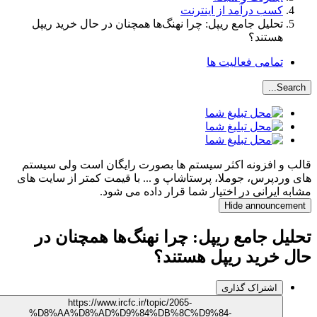
کسب درآمد از اینترنت
تحلیل جامع ریپل: چرا نهنگ‌ها همچنان در حال خرید ریپل
هستند؟
تمامی فعالیت ها
Searc
 و افزونه اکثر سیستم ها بصورت رایگان است ولی سیستم
وردپرس، جوملا، پرستاشاپ و ... با قیمت کمتر از سایت های
ه ایرانی در اختیار شما قرار داده می شود.
Hide announcem
یل جامع ریپل: چرا نهنگ‌ها همچنان در
 خرید ریپل هستند؟
اشتراک گذاری
https://www.ircfc.ir/topic/2065-
%D8%AA%D8%AD%D9%84%DB%8C%D9%84-