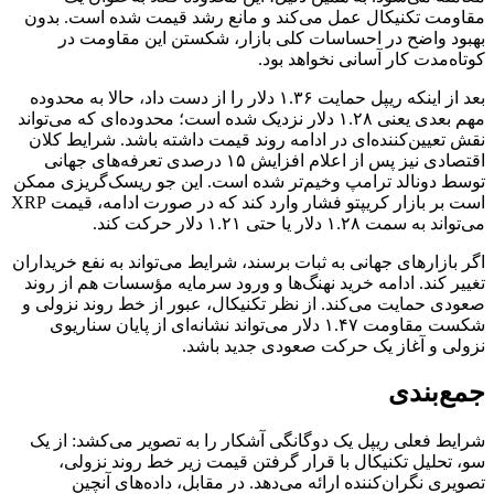
مت تکنیکال عمل می‌کند و مانع رشد قیمت شده است. بدون
د واضح در احساسات کلی بازار، شکستن این مقاومت در
ه‌مدت کار آسانی نخواهد بود.
بعد از اینکه ریپل حمایت ۱.۳۶ دلار را از دست داد، حالا به محدوده
مهم بعدی یعنی ۱.۲۸ دلار نزدیک شده است؛ محدوده‌ای که می‌تواند
تعیین‌کننده‌ای در ادامه روند قیمت داشته باشد. شرایط کلان
اقتصادی نیز پس از اعلام افزایش ۱۵ درصدی تعرفه‌های جهانی
 دونالد ترامپ وخیم‌تر شده است. این جو ریسک‌گریزی ممکن
است بر بازار کریپتو فشار وارد کند که در صورت ادامه، قیمت XRP
سمت ۱.۲۸ دلار یا حتی ۱.۲۱ دلار حرکت کند.
بازارهای جهانی به ثبات برسند، شرایط می‌تواند به نفع خریداران
ر کند. ادامه خرید نهنگ‌ها و ورود سرمایه مؤسسات هم از روند
ی حمایت می‌کند. از نظر تکنیکال، عبور از خط روند نزولی و
شکست مقاومت ۱.۴۷ دلار می‌تواند نشانه‌ای از پایان سناریوی
ی و آغاز یک حرکت صعودی جدید باشد.
‌بندی
ط فعلی ریپل یک دوگانگی آشکار را به تصویر می‌کشد: از یک
تحلیل تکنیکال با قرار گرفتن قیمت زیر خط روند نزولی،
ری نگران‌کننده ارائه می‌دهد. در مقابل، داده‌های آنچین