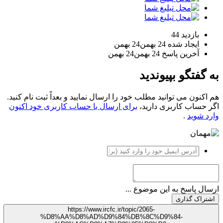
بازدید
44
ایجاد شده
24 بهمن
24 بهمن
آخرین پاسخ
24 بهمن
24 بهمن
گفتگو بپیوندید
کنون می توانید مطلب خود را ارسال نمایید و بعداً ثبت نام کنید.
حساب کاربری دارید،
برای ارسال با حساب کاربری خود اکنون
 شوید
.
ل پاسخ به این موضوع ...
راک گذاری
https://www.ircfc.ir/topic/2065-
%D8%AA%D8%AD%D9%84%DB%8C%D9%84-