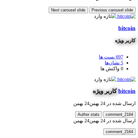
Next carousel slide
Previous carousel sl
bit
ر ویژه
697
پست ها
5
نشان‌ها
0
واکنش ها
bit
کاربر ویژه
ل شده در
24 بهمن
24 بهمن
Author stats
comment_2
ل شده در
24 بهمن
24 بهمن
comment_2