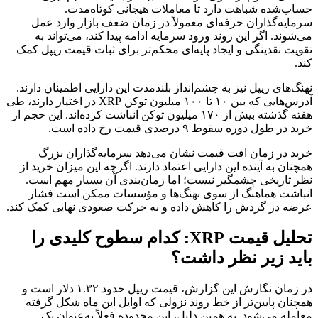
‌شده شباهت دارد تا معاملات هیجانی کوتاه‌مدت.
یه‌گذاران حرفه‌ای معمولاً در زمان ضعف بازار وارد عمل
وند. اگر این روند ورود سرمایه ادامه پیدا کند، می‌تواند به
ت نقدینگی و ایجاد پایه‌ای محکم‌تر برای ثبات قیمت ریپل کمک
‌های ریپل نیز به چشم‌انداز بلندمدت این دارایی اطمینان دارند.
آدرس‌هایی که بین ۱۰ تا ۱۰۰ میلیون توکن XRP در اختیار دارند، طی
هفته گذشته بیش از ۱۷۰ میلیون توکن انباشت کرده‌اند. این حجم از
 طول دوره سقوط ۹ درصدی قیمت رخ داده است.
 در زمان افت قیمت نشان می‌دهد سرمایه‌گذاران بزرگ
ان به آینده این دارایی اعتماد دارند. اگرچه این میزان خرید از
تاریخی چشمگیر نیست؛ اما زمان‌بندی آن بسیار مهم است.
شت هماهنگ از سوی نهنگ‌ها و مؤسسات ممکن است فشار
 در گردش را کاهش داده و به حرکت صعودی نهایی کمک کند.
تحلیل قیمت XRP: کدام سطوح کلیدی را
د زیر نظر داشت؟
در زمان نگارش این گزارش، قیمت ریپل حدود ۱.۳۲ دلار است و
ان پایین‌تر از خط روند نزولی که اوایل این ماه شکل گرفته
له می‌شود. به همین دلیل، این محدوده فعلاً به‌عنوان یک