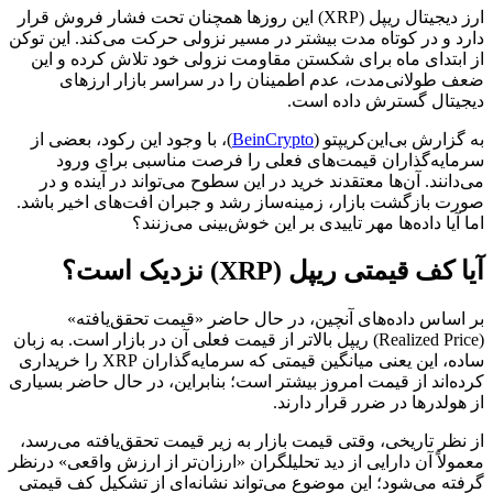
ارز دیجیتال ریپل (XRP) این روزها همچنان تحت فشار فروش قرار
 و در کوتاه‌ مدت بیشتر در مسیر نزولی حرکت می‌کند. این توکن
بتدای ماه برای شکستن مقاومت نزولی خود تلاش کرده و این
طولانی‌مدت، عدم اطمینان را در سراسر بازار ارزهای
تال گسترش داده است.
زارش بی‌این‌کریپتو (
BeinCrypto
)، با وجود این رکود، بعضی از
یه‌گذاران قیمت‌های فعلی را فرصت مناسبی برای ورود
انند. آن‌ها معتقدند خرید در این سطوح می‌تواند در آینده و در
 بازگشت بازار، زمینه‌ساز رشد و جبران افت‌های اخیر باشد.
آیا داده‌ها مهر تاییدی بر این خوش‌بینی می‌زنند؟
ف قیمتی ریپل (XRP) نزدیک است؟
ساس داده‌های آنچین، در حال حاضر «قیمت تحقق‌یافته»
(Realized Price) ریپل بالاتر از قیمت فعلی آن در بازار است. به زبان
ساده، این یعنی میانگین قیمتی که سرمایه‌گذاران XRP را خریداری
‌اند از قیمت امروز بیشتر است؛ بنابراین، در حال حاضر بسیاری
ولدرها در ضرر قرار دارند.
ظر تاریخی، وقتی قیمت بازار به زیر قیمت تحقق‌یافته می‌رسد،
لاً آن دارایی از دید تحلیلگران «ارزان‌تر از ارزش واقعی» درنظر
ه می‌شود؛ این موضوع می‌تواند نشانه‌ای از تشکیل کف قیمتی