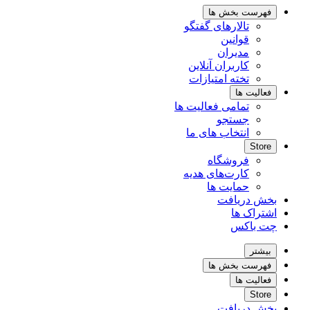
فهرست بخش ها
تالارهای گفتگو
قوانین
مدیران
کاربران آنلاین
تخته امتیازات
فعالیت ها
تمامی فعالیت ها
جستجو
انتخاب های ما
Store
فروشگاه
کارت‌های هدیه
حمایت ها
خش دریافت
شتراک ها
ت باکس
بیشتر
فهرست بخش ها
فعالیت ها
Store
خش دریافت