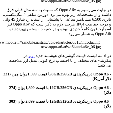
new-oppo-a6-a6s-a6i-and-a6v_05.jp
در نهایت می‌رسیم به Oppo A6v که نسبت به سه مدل قبلی فرق
داشته و از مشخصات زیر بهره می‌برد: دوربین سلفی 5 مگاپیکسلی،
باتری 6,500 میلی‌آمپر ساعتی با پشتیبانی از استاندارد شارژ 45 واتی
و درجه حفاطت IP64. هرچند لازم به ذکر است که Oppo A6v نیز
فون کاملاً جدیدی نبوده و در حقیقت نسخه ری‌برندشده
ی‌رود.
http://www.mobile.ir//s.mobile.ir/static/upload/articles/6313/introducing
new-oppo-a6-a6s-a6i-and-a6v_06.jp
مه لیست قیمت گوشی‌های هوشمند جدید
اوپو
در
ی‌های مختلف را با احتساب نرخ کنونی تبدیل ارز ملاحظه
:
- Oppo A6 در پیکربندی 8GB/256GB با قیمت 1,599 یوان چین (231
یکا)
- Oppo A6 در پیکربندی 12GB/256GB با قیمت 1,899 یوان (274
- Oppo A6 در پیکربندی 12GB/512GB با قیمت 2,099 یوان (303