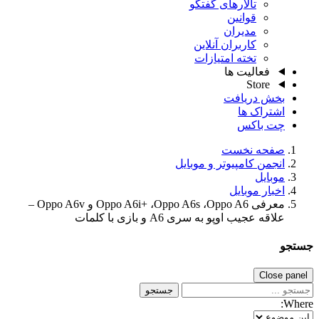
تالارهای گفتگو
قوانین
مدیران
کاربران آنلاین
تخته امتیازات
فعالیت ها
Store
خش دریافت
شتراک ها
ت باکس
فحه نخست
نجمن کامپیوتر و موبایل
وبایل
خبار موبایل
معرفی Oppo A6i+ ،Oppo A6s ،Oppo A6 و Oppo A6v –
اقه عجیب اوپو به سری A6 و بازی با کلمات
Close
جستجو