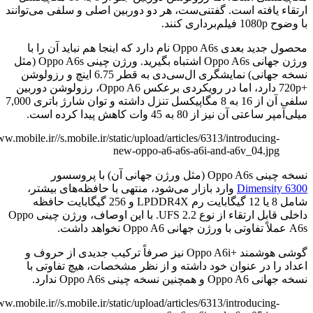
یافته است. گفتنی‌ست، هر دو دوربین اصلی و سلفی می‌توانند
 کنند.
محصول جدید بعدی Oppo A6s نام دارد که اینجا هم نباید آن را با
ورژن جهانی Oppo A6s اشتباه بگیرید. ورژن چینی Oppo A6s (مثل
نسخه جهانی) نمایشگری ال‌سی‌دی به قطر 6.75 اینچ و رزولوشن
+720p دارد، اما در رویکردی برعکس Oppo A6، رزولوشن دوربین
سلفی آن از 16 به 8 مگاپیکسل تنزل داشته و توان شارژ باتری 7,000
آن نیز از 80 به 45 وات کاهش پیدا کرده است.
http://www.mobile.ir//s.mobile.ir/static/upload/articles/6313/introducing
new-oppo-a6-a6s-a6i-and-a6v_04.jp
جهانی آن) با پروسسور
Dimensi
وارد بازار می‌شود، منتهی با حافظه‌های بیشتر،
شامل 8 یا 12 گیگابایت رم LPDDR4X و 256 گیگابایت حافظه
داخلی قابل ارتقاء از نوع UFS 2.2. با این اوصاف، ورژن چینی Oppo
گوشی هوشمند +Oppo A6i نیز صرفاً ترکیب جدیدی از حروف و
ا در عنوان خود داشته و از نظر مشخصات، هیچ تفاوتی با
سخه چینی Oppo A6s ندارد.
http://www.mobile.ir//s.mobile.ir/static/upload/articles/6313/introducing