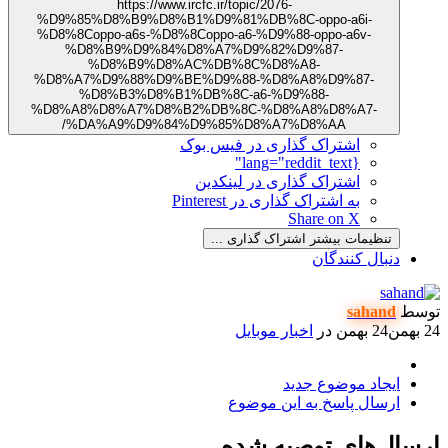
https://www.ircfc.ir/topic/2076-
%D9%85%D8%B9%D8%B1%D9%81%DB%8C-oppo-a6i-
%D8%8Coppo-a6s-%D8%8Coppo-a6-%D9%88-oppo-a6v-
%D8%B9%D9%84%D8%A7%D9%82%D9%87-
%D8%B9%D8%AC%DB%8C%D8%A8-
%D8%A7%D9%88%D9%BE%D9%88-%D8%A8%D9%87-
%D8%B3%D8%B1%DB%8C-a6-%D9%88-
%D8%A8%D8%A7%D8%B2%DB%8C-%D8%A8%D8%A7-
%DA%A9%D9%84%D9%85%D8%A7%D8%AA/
اشتراک گذاری در فیس بوک
{lang="reddit_text"
اشتراک گذاری در لینکدین
به اشتراک گذاری در Pinterest
Share on X
تنظیمات بیشتر اشتراک گذاری ...
نبال کنندگان
sahan
24 بهمن
در
اخبار موبایل
یجاد موضوع جدید
رسال پاسخ به این موضوع
ل‌های توصیه شده