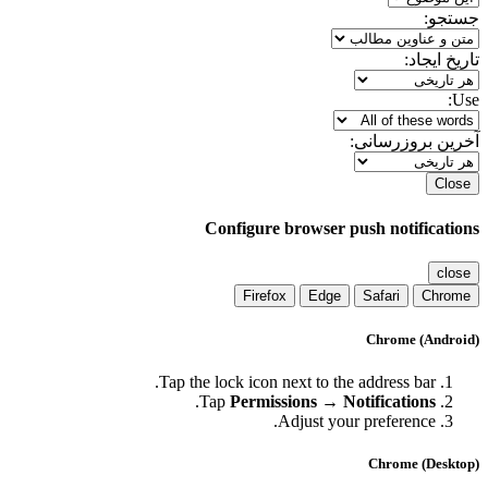
جاد:
روزرسانی:
Configure browser push notifi
Firefox
Edge
Safari
C
Chrome (A
Tap the lock icon next to the address bar
.
Tap
Permissions → Notification
Adjust your preference
Chrome (