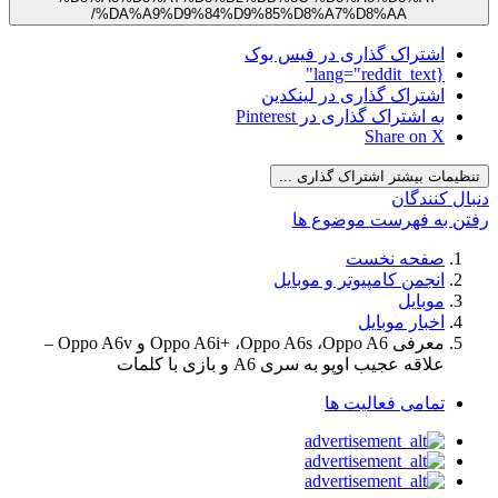
%DA%A9%D9%84%D9%85%D8%A7%D8%AA/
شتراک گذاری در فیس بوک
{lang="
شتراک گذاری در لینکدین
 اشتراک گذاری در Pinterest
Share on 
 بیشتر اشتراک گذاری ...
نندگان
ه فهرست موضوع ها
فحه نخست
نجمن کامپیوتر و موبایل
وبایل
خبار موبایل
معرفی Oppo A6i+ ،Oppo A6s ،Oppo A6 و Oppo A6v –
اقه عجیب اوپو به سری A6 و بازی با کلمات
مامی فعالیت ها