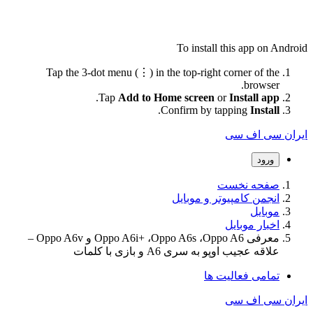
To install this app on
Tap the 3-dot menu (⋮) in the top-right corner of th
browser
.
Tap
Add to Home screen
or
Install ap
.
Confirm by tapping
Instal
سی اف سی
ورود
فحه نخست
نجمن کامپیوتر و موبایل
وبایل
خبار موبایل
معرفی Oppo A6i+ ،Oppo A6s ،Oppo A6 و Oppo A6v –
اقه عجیب اوپو به سری A6 و بازی با کلمات
مامی فعالیت ها
سی اف سی