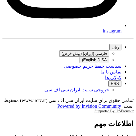
instagra
زبان
فارسی (ایران) (پیش فرض)
English (USA)
یاست حفظ حریم خصوصی
ماس با ما
وکی ها
RSS
خروجی سایت ایران سی اف سی
تمامی حقوق برای سایت ایران سی اف سی (www.ircfc.ir) محفوظ
Powered by Invision Communit
Supported By IP
عات مهم