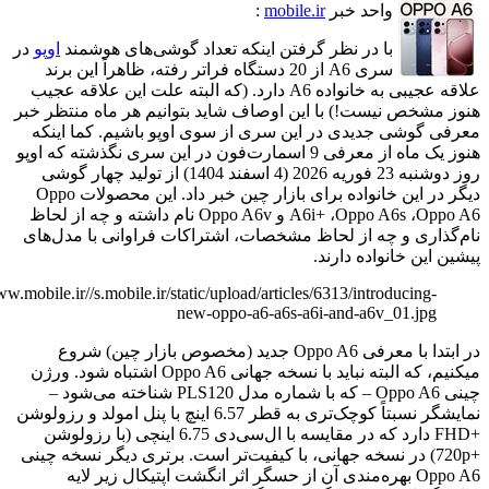
واحد خبر
mobile.ir
:
با در نظر گرفتن اینکه تعداد گوشی‌های هوشمند
اوپو
در
سری A6 از 20 دستگاه فراتر رفته، ظاهراً این برند
علاقه عجیبی به خانواده A6 دارد. (که البته علت این علاقه عجیب
خص نیست!) با این اوصاف شاید بتوانیم هر ماه منتظر خبر
وشی جدیدی در این سری از سوی اوپو باشیم. کما اینکه
هنوز یک ماه از معرفی 9 اسمارت‌فون در این سری نگذشته که اوپو
روز دوشنبه 23 فوریه 2026 (4 اسفند 1404) از تولید چهار گوشی
دیگر در این خانواده برای بازار چین خبر داد. این محصولات Oppo
A6i+ ،Oppo A6s ،Oppo A6 و Oppo A6v نام داشته و چه از لحاظ
ری و چه از لحاظ مشخصات، اشتراکات فراوانی با مدل‌های
ن خانواده دارند.
http://www.mobile.ir//s.mobile.ir/static/upload/articles/6313/introducing
new-oppo-a6-a6s-a6i-and-a6v_01.jp
در ابتدا با معرفی Oppo A6 جدید (مخصوص بازار چین) شروع
میکنیم، که البته نباید با نسخه جهانی Oppo A6 اشتباه شود. ورژن
چینی Oppo A6 – که با شماره مدل PLS120 شناخته می‌شود –
نمایشگر نسبتاً کوچک‌تری به قطر 6.57 اینچ با پنل امولد و رزولوشن
+FHD دارد که در مقایسه با ال‌سی‌دی 6.75 اینچی (با رزولوشن
720p) در نسخه جهانی، با کیفیت‌تر است. برتری دیگر نسخه چینی
Oppo A6 بهره‌مندی آن از حسگر اثر انگشت اپتیکال زیر لایه