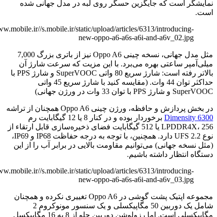
ر است که جایگزین حسگر روی لبه در مدل جهانی شده
http://www.mobile.ir//s.mobile.ir/static/upload/articles/6313/introducing
new-oppo-a6-a6s-a6i-and-a6v_02.jp
مثل مدل جهانی، نسخه چینی Oppo A6 نیز از باتری بزرگ 7,000
پر ساعتی بهره می‌برد. با این مزیت که سرعت شارژ آن
بالاتر رفته است: شارژ سریع 80 واتی SuperVOOC و شارژ PPS با
حداکثر توان 44 وات. (مقایسه کنید با شارژ سریع 45 واتی
ن 33 وات در ورژن جهانی)
ازش و حافظه، ورژن چینی Oppo A6 همچنان از تراشه
Dimensi
برخوردار بوده و در کنار 8 یا 12 گیگابایت رم
LPDDR4X، 256 یا 512 گیگابایت فضای ذخیره‌سازی قابل ارتقاء از
نوع UFS 2.2 دارد. همچنین، با توجه به درجه حفاظت IP68 و IP69،
خه جهانی) می‌توانیم مقاومت بالایی در برابر آب را از این
انتظار داشته باشیم.
http://www.mobile.ir//s.mobile.ir/static/upload/articles/6313/introducing
new-oppo-a6-a6s-a6i-and-a6v_03.jp
مجموعه اپتیک پشت گوشی در Oppo A6 تغییری نکرده و همچنان
شامل یک دوربین 50 مگاپیکسلی و یک سنسور مونوکروم 2
مگاپیکسلی است. اما رزولوشن دوربین جلو از 8 به 16 مگاپیکسل