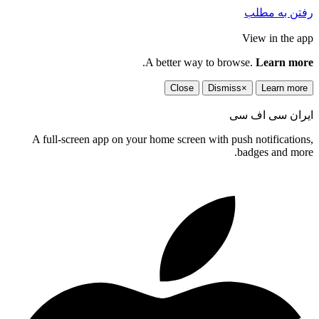
ه مطلب
View in 
.
A better way to browse.
Lear
Close
Dismiss
×
Lear
سی اف سی
A full-screen app on your home screen with push notifi
badges an