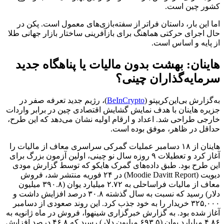
کشور چین است.
اما این بار، داستان فراتر از سفته‌بازی‌های معمول است. پکن در
حال اجرای حرکتی هماهنگ برای بازآفرینی ساختار بازار جهانی طلا
از پایه و اساس است.
هاینان: بهشت بدون مالیات یا پناهگاه جدید
سرمایه‌گذاران چینی؟
به‌گزارش بی‌این‌کریپتو (
BeInCrypto
)، رژیم جدید تعرفه صفر در
جزیره هاینان با هدف نمایش گشایش اقتصادی چین در برابر واردات
خارجی طراحی شد. اعداد و ارقام اولیه نشان می‌دهد که این طرح،
حداقل در ظاهر، موفق بوده است.
هاینان از ۱۸ دسامبر عملیات گمرکی سراسری معاف از مالیات را
آغاز کرد و تعطیلات ۹ روزه سال نو چینی، اولین آزمون بزرگ برای
این طرح بود. طبق داده‌های گمرک هایکو که توسط گزارش مودی
دیویت (Moodie Davitt Report) در ۲۴ فوریه منتشر شد، فروش
معاف از مالیات فراساحلی به ۲.۷۲ میلیارد یوان (۳۹۰.۸ میلیون
دلار) رسید که نسبت به سال گذشته ۳۰.۸ درصد افزایش داشت و
۳۲۵,۰۰۰ خریدار را به خود جذب کرد. این روند صعودی از دسامبر
آغاز شده بود. به گزارش خبرگزاری شینهوا، فروش در ماه ژانویه به
۴.۸۶ میلیارد یوان (۶۹۳.۵ میلیون دلار) رسید که ۴۶.۸ درصد افزایش