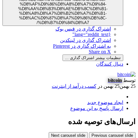
%D8%AF%D9%86%D8%A8%D8%A7%D9%84-
%D8%AA%D8%B3%D8%AE%DB%8C%D8%B1-
%D8%A8%D8%A7%D8%B2%D8%A7%D8%B1-
%D8%AC%D9%87%D8%A7%D9%86%DB%8C-
%D8%B7%D9%84%D8%A7/
اشتراک گذاری در فیس بوک
{lang="reddit_text"
اشتراک گذاری در لینکدین
به اشتراک گذاری در Pinterest
Share on X
تنظیمات بیشتر اشتراک گذاری ...
دنبال کنندگان
توسط
bitcoin
25 بهمن
25 بهمن
در
کسب درآمد از اینترنت
ایجاد موضوع جدید
ارسال پاسخ به این موضوع
ارسال‌های توصیه شده
Next carousel slide
Previous carousel slide