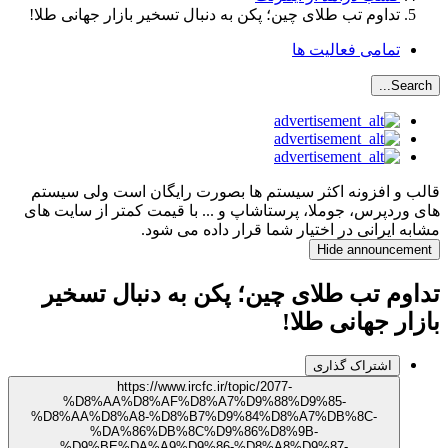
تداوم تب طلای چین؛ پکن به دنبال تسخیر بازار جهانی طلا!
تمامی فعالیت ها
Search...
قالب و افزونه اکثر سیستم ها بصورت رایگان است ولی سیستم
های وردپرس، جوملا، پرستاشاپ و ... با قیمت کمتر از سایت های
مشابه ایرانی در اختیار شما قرار داده می شود.
Hide announcement
تداوم تب طلای چین؛ پکن به دنبال تسخیر
بازار جهانی طلا!
اشتراک گذاری
https://www.ircfc.ir/topic/2077-
%D8%AA%D8%AF%D8%A7%D9%88%D9%85-
%D8%AA%D8%A8-%D8%B7%D9%84%D8%A7%DB%8C-
%DA%86%DB%8C%D9%86%D8%9B-
%D9%BE%DA%A9%D9%86-%D8%A8%D9%87-