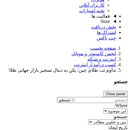
کاربران آنلاین
تخته امتیازات
فعالیت ها
Store
بخش دریافت
اشتراک ها
چت باکس
صفحه نخست
انجمن کامپیوتر و موبایل
اینترنت و شبکه
کسب درآمد از اینترنت
تداوم تب طلای چین؛ پکن به دنبال تسخیر بازار جهانی طلا!
جستجو
Close panel
جستجو
Where:
جستجو:
تاریخ ایجاد: