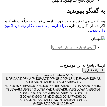
آخرین پاسخ
25 بهمن
25 بهمن
به گفتگو بپیوندید
هم اکنون می توانید مطلب خود را ارسال نمایید و بعداً ثبت نام کنید.
اگر حساب کاربری دارید،
برای ارسال با حساب کاربری خود اکنون
وارد شوید
.
ارسال پاسخ به این موضوع ...
اشتراک گذاری
https://www.ircfc.ir/topic/2077-
%D8%AA%D8%AF%D8%A7%D9%88%D9%85-%D8%AA%D8%A8-
%D8%B7%D9%84%D8%A7%DB%8C-
%DA%86%DB%8C%D9%86%D8%9B-%D9%BE%DA%A9%D9%86-
%D8%A8%D9%87-%D8%AF%D9%86%D8%A8%D8%A7%D9%84-
%D8%AA%D8%B3%D8%AE%DB%8C%D8%B1-
%D8%A8%D8%A7%D8%B2%D8%A7%D8%B1-
%D8%AC%D9%87%D8%A7%D9%86%DB%8C-
%D8%B7%D9%84%D8%A7/