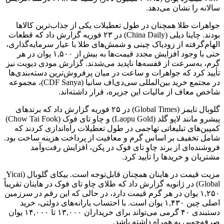
سالانه را نشان می‌دهد.
جواهرات طلا همچنان در طول تعطیلات یکی از جذاب‌ترین کالاها
بودند. چاینا دیلی (China Daily) در ۲۳ فوریه گزارش داد که قطعات
الهام‌گرفته از زودیاک چینی و شمش‌های طلا با عیار سرمایه‌گذاری،
حتی با وجود افزایش مجدد قیمت‌ها به بیش از ۱,۵۰۰ یوان در هر
گرم، به‌سرعت از قفسه‌ها ناپدید می‌شدند. گزارش مودی دیویت نیز
تأیید کرد که جواهرات و ساعت در میان پرفروش‌ترین دسته‌بندی‌ها
در مجتمع خرید بین‌المللی سی‌دی‌اف سانیا (CDF Sanya)، مجموعه
شاخص معاف از مالیات این جزیره، قرار داشته‌اند.
گلوبال تایمز (Global Times) در ۲۵ فوریه گزارش داد که برندهای
پیشرو مانند لاپو گلد (Laopu Gold) و چاو تای فوک (Chow Tai Fook)
کمپین‌های تبلیغاتی تهاجمی در طول تعطیلات راه‌اندازی کردند که
شامل تخفیف بر اساس گرم و معافیت از پرداخت هزینه ساخت بود.
فروشنده‌ای از برند چاو تای فوک در پکن، افزایش رفت‌وآمد
مشتریان و خریدها را تأیید کرد.
مزیت قیمت در هاینان همچنان قابل‌توجه است. ییکای گلوبال (Yicai
Global) در ژانویه گزارش داد که طلای چاو تای فوک در هاینان تقریباً
۱,۲۵۰ یوان در هر گرم قیمت دارد، در حالی که این رقم در سرزمین
اصلی چین ۱,۴۳۰ یوان است. با احتساب یارانه‌های دولتی، خرید
دستبندی ۴۰ گرمی می‌تواند برای خریداران ۱۳,۰۰۰ تا ۱۴,۰۰۰ یوان
صرفه‌جویی به همراه داشته باشد.