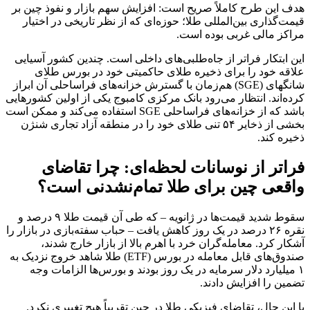
هدف این طرح کاملاً صریح است: افزایش سهم بازار و نفوذ چین بر
قیمت‌گذاری بین‌المللی طلا؛ حوزه‌ای که از نظر تاریخی در اختیار
مراکز مالی غربی بوده است.
این ابتکار فراتر از جاه‌طلبی‌های داخلی است. چندین کشور آسیایی
علاقه خود را برای ذخیره طلای حاکمیتی خود در بورس طلای
شانگهای (SGE) هم‌زمان با گسترش خزانه‌های فراساحلی آن ابراز
کرده‌اند. انتظار می‌رود بانک مرکزی کامبوج یکی از اولین کشورهایی
باشد که از خزانه‌های فراساحلی SGE استفاده می‌کند و ممکن است
بخشی از ذخایر ۵۴ تنی طلای خود را در منطقه آزاد تجاری شنژن
ذخیره کند.
فراتر از نوسانات لحظه‌ای: چرا تقاضای
واقعی چین برای طلا تمام‌نشدنی است؟
سقوط شدید قیمت‌ها در ژانویه – که طی آن قیمت طلا ۹ درصد و
نقره ۲۶ درصد در یک روز کاهش یافت – حباب سفته‌بازی در بازار را
آشکار کرد. معامله‌گران خرد با اهرم بالا از بازار خارج شدند،
صندوق‌های قابل معامله در بورس (ETF) طلا شاهد خروج نزدیک به
۱ میلیارد دلار سرمایه در یک روز بودند و بورس‌ها الزامات وجه
تضمین را افزایش دادند.
با این حال، تقاضای فیزیکی طلا در چین تقریباً هیچ تغییری نکرد.