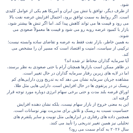
شود.
از طرف دیگر، توافق یا تنش بین ایران و آمریکا هم یکی از عوامل کلیدی
است. اگر روابط به سمت توافق برود، احتمال افزایش عرضه نفت بالا
می ‌رود و قیمت‌ ها می ‌تواند کاهش پیدا کند. اما اگر تنش ‌ها بیشتر شود،
بازار با کمبود عرضه روبه‌ رو می ‌شود و قیمت‌ ها معمولاً صعودی می
‌شوند.
به همین خاطر، بازار نفت فقط به عرضه و تقاضای ساده وابسته نیست؛
ترکیبی از سیاست، امنیت و اقتصاد است که مسیر آن را مشخص می
‌کند.
آیا سرمایه ‌گذاران محتاط‌ تر شده‌ اند؟
در ظاهر ممکن است بازارها همچنان آرام یا حتی صعودی به نظر برسند،
اما در لایه‌ های زیرین رفتار سرمایه‌ گذاران در حال تغییر است.
مشاهده جریان سرمایه نشان می ‌دهد که به‌ تدریج وزن دارایی‌های کم
‌ریسک‌ تر در پرتفوی ‌ها در حال افزایش است. دارایی ‌هایی مثل طلا،
اوراق قرضه بلند مدت و حتی برخی سهام انرژی دوباره مورد توجه قرار
گرفته ‌اند.
این به معنی خروج از بازار سهام نیست، بلکه نشان ‌دهنده افزایش
حساسیت نسبت به ریسک و تلاش برای مدیریت بهتر نوسانات است.
همچنین داده ‌های رفتاری در ابزارهایی مثل توبیت و سایر پلتفرم‌ های
تحلیلی نیز همین تغییر تدریجی را تأیید می‌ کنند.
سال ۲۰۲۶ به کدام سمت می ‌رود؟