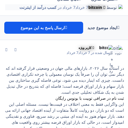
توسط
bitcoin
7 خرداد
7 خرداد
در
کسب درآمد از اینترنت
ایجاد موضوع جدید
ارسال پاسخ به این موضوع
comment_254
Author stat
bitcoin
کاربر ویژه
ارسال شده در
7 خرداد
7 خرداد
در آستانه سال ۲۰۲۶، بازارهای مالی جهان در وضعیتی قرار گرفته ‌اند که
دیگر نمی ‌توان آن را صرفاً یک نوسان معمولی یا چرخه تکراری اقتصادی
دانست. چیزی که اینبار دیده می ‌شود، نوعی فاصله ‌گیری ساختاری بین
بازار سهام و بازار اوراق قرضه است؛ فاصله ‌ای که بتدریج در حال تبدیل
شدن به یک شکاف تحلیلی جدی است.
ثبت نام در صرافی توبیت با بونوس رایگان
این واگرایی فقط به معنی اختلاف در قیمت‌ها نیست. مسئله اصلی این
است که دو بازار، دو روایت کاملاً متفاوت از آینده اقتصاد جهانی ارائه می
‌دهند. بازار سهام هنوز به آینده ‌ای مبتنی بر رشد سریع، فناوری و نقدینگی
امیدوار است، در حالی که بازار اوراق قرضه بیشتر روی واقعیت‌ های