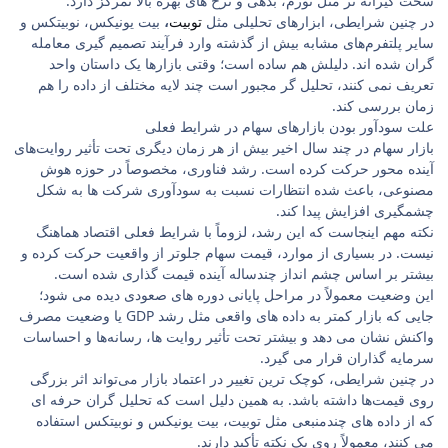
سخت ‌گیرانه ‌تر مثل تورم، بدهی و نرخ‌ های بهره بالا تمرکز دارد.
در چنین شرایطی، ابزارهای تحلیلی مثل
توبیت
،
بیت‌ یونیکس، نوبیتکس و
سایر پلتفرم‌های مشابه بیش از گذشته وارد فرآیند تصمیم‌ گیری معامله
‌گران شده ‌اند. دلیلش هم ساده است؛ وقتی بازارها یک داستان واحد
تعریف نمی‌ کنند، تحلیل ‌گر مجبور است چند لایه مختلف از داده را هم
‌زمان بررسی کند.
علت سودآور بودن بازارهای سهام در شرایط فعلی
بازار سهام در چند سال اخیر بیش از هر زمان دیگری تحت تأثیر روایت‌های
آینده‌ محور حرکت کرده است. رشد فناوری، مخصوصاً در حوزه هوش
مصنوعی، باعث شده انتظارات نسبت به سودآوری شرکت ‌ها به شکل
چشمگیری افزایش پیدا کند.
نکته مهم اینجاست که این رشد، لزوماً با شرایط فعلی اقتصاد هماهنگ
نیست. در بسیاری از موارد، قیمت سهام جلوتر از واقعیت حرکت کرده و
بیشتر بر اساس چشم ‌انداز چندساله آینده قیمت‌ گذاری شده است.
این وضعیت معمولاً در مراحل پایانی دوره‌ های صعودی دیده می‌ شود؛
جایی که بازار کمتر به داده ‌های واقعی مثل رشد GDP یا وضعیت مصرف
واکنش نشان می ‌دهد و بیشتر تحت تأثیر روایت‌ ها، رسانه‌ها و احساسات
سرمایه‌ گذاران قرار می ‌گیرد.
در چنین شرایطی، کوچک ‌ترین تغییر در اعتماد بازار می‌تواند اثر بزرگی
روی قیمت‌ها داشته باشد. به همین دلیل است که تحلیل ‌گران حرفه ‌ای
که از داده ‌های چندمنبعی مثل توبیت،
بیت‌ یونیکس و نوبیتکس استفاده
می ‌کنند، معمولاً روی یک نکته تأکید دارند.