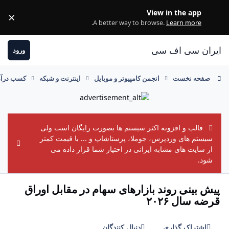
رفتن به مطلب
View in the app
×
ss
.
A better way to browse.
Learn more
ایران سی اف سی
ورود
صفحه نخست
انجمن کامپیوتر و موبایل
اینترنت و شبکه
کسب درآمد
قالب و افزونه اکثر سیستم ها بصورت رایگان است ولی
سیستم های وردپرس، جوملا، پرستاشاپ و ... با قیمت کمتر
ement
از سایت های مشابه ایرانی در اختیار شما قرار داده می
شود.
پیش بینی روند بازارهای سهام در مقابل اوراق
قرضه سال ۲۰۲۶
اشتراک گذاری
دنبال کنندگان