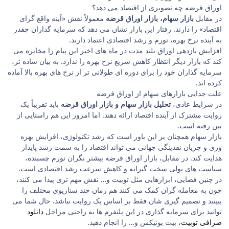
اوراق قرضه چه تصویری از اقتصاد می ‌دهد؟
در مقابل
بازار سهام، بازار اوراق قرضه
معمولاً نقش «آینه واقع ‌گرای
اقتصاد» را دارند. رفتار این بازار نشان می‌ دهد که سرمایه‌ گذاران چقدر
به آینده نرخ بهره، تورم و رشد اقتصادی اعتماد دارند.
افزایش بازدهی اوراق بلند مدت در ماه‌ های اخیر این پیام را مخابره می
‌کند که بازار دیگر انتظار کاهش سریع نرخ بهره را ندارد. به بیان ساده ‌تر،
سرمایه ‌گذاران خود را برای دوره ‌ای طولانی ‌تر از نرخ‌ های بهره بالا آماده
کرده ‌اند.
علت جدایی بازارهای سهام از اوراق قرضه
در شرایط عادی،
تحلیل بازار سهام و بازار اوراق قرضه
باید تقریباً یک
روایت مشترک از آینده اقتصاد ارائه دهند. اما امروز این هم ‌راستایی از
بین رفته است.
بازار سهام همچنان بر این باور است که رشد تکنولوژی، افزایش بهره‌
وری و جریان نقدینگی جهانی می ‌تواند اقتصاد را به سمت رشد پایدار
هدایت کند. در مقابل، بازار اوراق قرضه بیشتر نگران تورم چسبنده،
سیاست‌ های پولی سخت ‌گیرانه و کاهش سرعت رشد اقتصادی است.
در چنین فضایی، ابزارهایی مثل توبیت و… نقش مهم ‌تری پیدا می ‌کنند،
چون به معامله ‌گران کمک می ‌کنند هم ‌زمان چند سناریوی مختلف را
ببینند و تصمیم‌ گیری ‌شان فقط بر اساس یک روایت نباشد. حال شما می
توانید برای سرمایه گذاری در این پلتفرم ها به راحتی مراحل
دانلود
صرافی توبیت
، بیت یونیکس و… را انجام دهید.