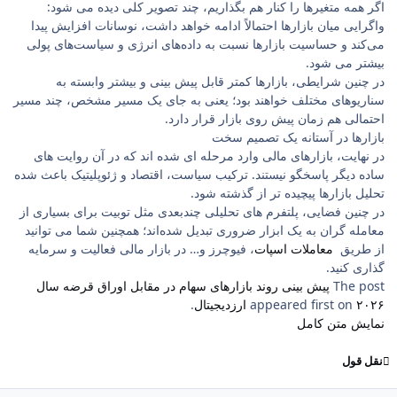
اگر همه متغیرها را کنار هم بگذاریم، چند تصویر کلی دیده می‌ شود:
واگرایی میان بازارها احتمالاً ادامه خواهد داشت، نوسانات افزایش پیدا
می‌کند و حساسیت بازارها نسبت به داده‌های انرژی و سیاست‌های پولی
بیشتر می ‌شود.
در چنین شرایطی، بازارها کمتر قابل پیش ‌بینی و بیشتر وابسته به
سناریوهای مختلف خواهند بود؛ یعنی به جای یک مسیر مشخص، چند مسیر
احتمالی هم‌ زمان پیش روی بازار قرار دارد.
بازارها در آستانه یک تصمیم سخت
در نهایت، بازارهای مالی وارد مرحله ‌ای شده‌ اند که در آن روایت‌ های
ساده دیگر پاسخگو نیستند. ترکیب سیاست، اقتصاد و ژئوپلیتیک باعث شده
تحلیل بازارها پیچیده‌ تر از گذشته شود.
در چنین فضایی، پلتفرم های تحلیلی چندبعدی مثل توبیت برای بسیاری از
معامله ‌گران به یک ابزار ضروری تبدیل شده‌اند؛ همچنین شما می توانید
از طریق
معاملات اسپات
، فیوچرز و… در بازار مالی فعالیت و سرمایه
گذاری کنید.
The post
پیش بینی روند بازارهای سهام در مقابل اوراق قرضه سال
۲۰۲۶
appeared first on
ارزدیجیتال
.
نمایش متن کامل
نقل قول