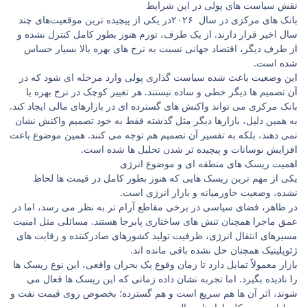
نقش سیاست ‌های پولی در این شرایط
بانک ‌های مرکزی در سال ۲۰۲۶در یکی از پیچیده ‌ترین موقعیت‌های چند
سال اخیر قرار دارند. از یک طرف، تورم هنوز ‌بطور کامل کنترل نشده و
از طرف دیگر، اقتصاد جهانی نسبت به نرخ‌ های بهره بالا بسیار حساس
شده است.
این وضعیت باعث شده سیاست‌ گذاری پولی وارد مرحله ‌ای شود که در
آن تصمیم‌ ها دیگر خطی و ساده نیستند. هر تغییر کوچک در نرخ بهره یا
بانک مرکزی می ‌تواند واکنش ‌های گسترده‌ ای در بازارهای مالی ایجاد کند.
به همین دلیل، بازارها دیگر مثل گذشته فقط به خود تصمیم واکنش نشان
نمی‌ دهند، بلکه به تفسیر آن تصمیم هم توجه می ‌کنند. همین موضوع باعث
افزایش نوسانات و پیچیده‌ تر شدن تحلیل ‌ها شده است.
اهمیت ریسک‌ های منطقه ‌ای و موضوع انرژی
یکی از مهم‌ ترین ریسک ‌هایی که هنوز بطور کامل در قیمت‌ ها لحاظ
نشده، وضعیت خاورمیانه و بازار انرژی است.
در ظاهر، فضای سیاسی در برخی مقاطع آرام‌ تر به نظر می ‌رسد، اما در
عمق ماجرا همچنان تنش ‌های ساختاری پابرجا هستند. مسائلی مثل امنیت
مسیرهای انتقال انرژی، ظرفیت تولید کشورهای صادرکننده و رقابت ‌های
ژئوپلیتیک همچنان حل نشده باقی مانده ‌اند.
بازار معمولاً تمایل دارد تا زمان وقوع یک بحران واقعی، این نوع ریسک‌ ها
را نادیده بگیرد. اما تجربه نشان داده زمانی که این ریسک ‌ها فعال می‌
شوند، اثر آن ‌ها هم سریع است و هم گسترده؛ بخصوص روی قیمت نفت و