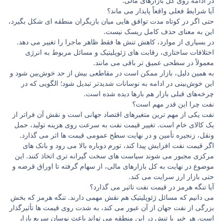
در ادامه روی کل بازارهای مالی.
آیا شرایط فعلی واقعاً پایدار می ماند؟
حتی اگر در کوتاه‌ مدت توافق ‌هایی میان بازیگران منطقه ‌ای شکل بگیرد،
این به معنای حذف کامل ریسک نیست.
در بسیاری از موارد، کاهش تنش ‌ها فقط ظاهر ماجرا را تغییر می ‌دهد.
اختلافات ساختاری، رقابت ‌های ژئوپلیتیک و مسائل مربوط به انرژی
معمولاً در سطحی عمیق ‌تر باقی می ‌مانند.
به همین دلیل، بازار ممکن است در مقاطعی بیش از حد خوش‌بین شود و
این خوش‌بینی در ادامه به نوسانات شدیدتر تبدیل شود؛ الگویی که در
چرخه‌های قبلی بازار هم بارها دیده شده است.
نفت چرا این ‌قدر مهم است؟
نفت یکی از مهم‌ ترین متغیرهای اقتصاد جهانی است و نقش آن فراتر از
یک کالای خام است. تغییر قیمت نفت به سرعت روی هزینه تولید، حمل
‌ونقل، زنجیره تأمین و در نهایت سطح عمومی قیمت‌ ها اثر می‌ گذارد.
اگر قیمت نفت افزایش پیدا کند، تورم دوباره بالا می ‌رود و بانک ‌های
مرکزی مجبور می ‌شوند سیاست‌ های سخت‌ گیرانه ‌تری اتخاذ کنند. این
موضوع در نهایت به کل بازارهای مالی، از سهام گرفته تا اوراق قرضه و
حتی بازار ارز سرایت می‌ کند.
آیا تنگه هرمز در قیمت نفت تاثیر می گذارد؟
می دانیم که مسائل ژئوپلیتیک هم نقش مهمی دارند. تنگه هرمز که بخش
بزرگی از نفت جهان از آن عبور می ‌کند، به‌ شدت روی قیمت‌ ها تأثیرگذار
است. هر خبر یا تنش در این منطقه می ‌تواند باعث نوسان سریع بازار