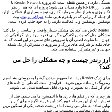
بستگی دارد. در همین نقطه است که پروژه Render Network یا
همان ارز RNDR وارد میدان می‌ شود؛ پروژه ‌ای که هم از نظر
تکنولوژی و هم از نظر سرمایه ‌گذاری، توجه بسیاری از فعالان بازار،
از جمله کاربرانی که در پلتفرم‌ هایی مانند
صرافی توبیت
، بیت
یونیکس، نوبیتکس و… فعالیت دارند، را به خود جلب کرده است.
Render تلاش می‌ کند یک مشکل بسیار واقعی و اساسی را حل کند؛
مشکلی مثل کمبود، پراکندگی و گرانی قدرت پردازش گرافیکی در
جهان. اما تفاوت اصلی آن با سرویس ‌های سنتی در این است که به
جای تکیه بر شرکت‌ های بزرگ و سرورهای متمرکز، از یک شبکه
جهانی و غیرمتمرکز استفاده می ‌کند.
ارز رندر چیست و چه مشکلی را حل می‌
کند؟
برای درک Render باید ابتدا مفهوم «رندرینگ» را به ‌درستی بشناسیم.
رندرینگ در ساده ‌ترین تعریف، فرآیندی است که طی آن داده ‌های
خام گرافیکی به تصویر یا ویدیوی قابل مشاهده تبدیل می ‌شوند.
هر چیزی که در فیلم ‌ها، بازی ‌ها یا انیمیشن ‌ها می ‌بینیم، قبل از
نمایش باید از این مرحله عبور کند. این فرآیند اگرچه برای کاربر
نهایی ساده به نظر می ‌رسد، اما در پشت صحنه یکی از سنگین‌ ترین
عملیات‌های محاسباتی محسوب می ‌شود.