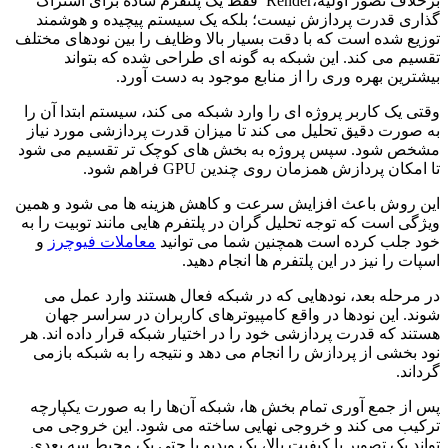
برخلاف تصور اولیه،Render فقط یک پلتفرم ساده برای اشتراک‌
گذاری قدرت پردازش نیست؛ بلکه یک سیستم پیچیده و هوشمند
توزیع‌ شده است که با دقت بسیار بالا وظایف را بین نودهای مختلف
تقسیم می ‌کند. این شبکه به‌ گونه ‌ای طراحی شده که بتواند
بیشترین بهره ‌وری را از منابع موجود به دست آورد.
وقتی یک کاربر پروژه‌ ای را وارد شبکه می ‌کند، سیستم ابتدا آن را
به ‌صورت دقیق تحلیل می ‌کند تا میزان قدرت پردازشی مورد نیاز
مشخص شود. سپس پروژه به بخش ‌های کوچک‌ تر تقسیم می ‌شود
تا امکان پردازش همزمان روی چندین GPU فراهم شود.
این روش باعث افزایش سرعت و کاهش هزینه ‌ها می ‌شود و همین
ویژگی است که توجه تحلیل ‌گران در پلتفرم‌ هایی مانند توبیت را به
خود جلب کرده است همچنین شما می توانید
معاملات فیوچرز
و
اسپات را نیز در این پلتفرم ها انجام دهید.
در مرحله بعد، نودهایی که در شبکه فعال هستند وارد عمل می
‌شوند. این نودها در واقع کامپیوترهای کاربران در سراسر جهان
هستند که قدرت پردازشی خود را در اختیار شبکه قرار داده ‌اند. هر
نود بخشی از پردازش را انجام می ‌دهد و نتیجه را به شبکه بازمی‌
گرداند.
پس از جمع ‌آوری تمام بخش ‌ها، شبکه آن‌ها را به ‌صورت یکپارچه
ترکیب می ‌کند و خروجی نهایی ساخته می ‌شود. این خروجی می
‌تواند یک تصویر با کیفیت بالا، یک ویدیو یا حتی یک محیط سه‌ بعدی