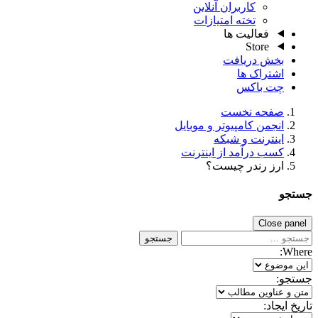
کاربران آنلاین
تخته امتیازات
فعالیت ها
Store
بخش دریافت
اشتراک ها
چت باکس
صفحه نخست
انجمن کامپیوتر و موبایل
اینترنت و شبکه
کسب درآمد از اینترنت
ارز رندر چیست؟
جستجو
Close panel
جستجو
Where:
جستجو:
تاریخ ایجاد: