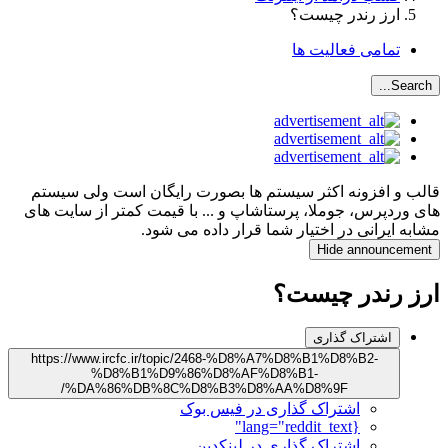
ارز رندر چیست؟
تمامی فعالیت ها
Search...
قالب و افزونه اکثر سیستم ها بصورت رایگان است ولی سیستم
های وردپرس، جوملا، پرستاشاپ و ... با قیمت کمتر از سایت های
مشابه ایرانی در اختیار شما قرار داده می شود.
Hide announcement
ارز رندر چیست؟
اشتراک گذاری
https://www.ircfc.ir/topic/2468-%D8%A7%D8%B1%D8%B2-
%D8%B1%D9%86%D8%AF%D8%B1-
%DA%86%DB%8C%D8%B3%D8%AA%D8%9F/
اشتراک گذاری در فیس بوک
{lang="reddit_text"
اشتراک گذاری در لینکدین