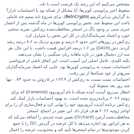
مشخص می‌کنیم که این رشد یک فرصت است یا تله.
سقوط اخیر پرایوسی کوین‌ها: آیا مشکل از شبکه بود یا احساسات بازار؟
به گزارش بی‌این‌کریپتو (
BeInCrypto
)، برای شروع باید ببینیم چه عاملی
باعث این سقوط شد. بخش پرایوسی کوین‌ها در ماه گذشته پس از انتشار
خبری مبنی بر وجود باگ در استخر محافظت‌شده زی‌کش، ضربه سختی
خورد و اعتماد سرمایه‌گذاران در کل این بخش را متزلزل کرد.
زی‌کش در روزهای اخیر حدود ۷ درصد و مونرو نزدیک به ۷.۶ درصد رشد
کردند. دش (DASH) نیز ۱.۶ درصد افزایش قیمت داشت. با این حال، هر
سه ارز دیجیتال هنوز در بازه ماهانه زیان سنگینی را نشان می‌دهند.
نکته کلیدی، عامل اصلی این آسیب است. این اتفاق ناشی از فروپاشی
احساسات نسبت به پرایوسی کوین‌ها بود، جایی که اعتماد سرمایه‌گذاران
سریع‌تر از خود شبکه‌ها از بین رفت.
احساسات مثبت نسبت به زی‌کش از ۱۶۳.۹ در ۵ ژوئن به حدود ۰.۷۳ تنها
چند روز بعد سقوط کرد.
انتظار می‌رود آپدیت آینده شبکه با نام آیرون‌وود (Ironwood) که برای
ژوئیه ۲۰۲۶ برنامه‌ریزی شده است، به بهبود احساسات بازار کمک کند.
زی‌کش برنامه آپدیت آیرون‌وود خود را نهایی کرد و فعال‌سازی آن را برای
اواخر ژوئیه ۲۰۲۶ هدف قرار داد. این تغییر در اجماع، استخر
محافظت‌شده آرچرد (Orchard) تعمیر شده جدیدی را اضافه می‌کند که
به هر اپراتور نود اجازه می‌دهد تا کل عرضه در گردش ZEC را با جمع
کردن موجودی‌ها در تمام استخرها تأیید کند و محدودیت عرضه را اعمال