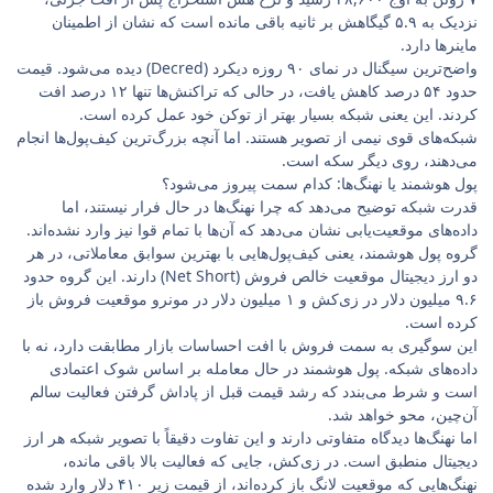
نزدیک به ۵.۹ گیگاهش بر ثانیه باقی مانده است که نشان از اطمینان
ماینرها دارد.
واضح‌ترین سیگنال در نمای ۹۰ روزه دیکرد (Decred) دیده می‌شود. قیمت
حدود ۵۴ درصد کاهش یافت، در حالی که تراکنش‌ها تنها ۱۲ درصد افت
کردند. این یعنی شبکه بسیار بهتر از توکن خود عمل کرده است.
شبکه‌های قوی نیمی از تصویر هستند. اما آنچه بزرگ‌ترین کیف‌پول‌ها انجام
می‌دهند، روی دیگر سکه است.
پول هوشمند یا نهنگ‌ها: کدام سمت پیروز می‌شود؟
قدرت شبکه توضیح می‌دهد که چرا نهنگ‌ها در حال فرار نیستند، اما
داده‌های موقعیت‌یابی نشان می‌دهد که آن‌ها با تمام قوا نیز وارد نشده‌اند.
گروه پول هوشمند، یعنی کیف‌پول‌هایی با بهترین سوابق معاملاتی، در هر
دو ارز دیجیتال موقعیت خالص فروش (Net Short) دارند. این گروه حدود
۹.۶ میلیون دلار در زی‌کش و ۱ میلیون دلار در مونرو موقعیت فروش باز
کرده است.
این سوگیری به سمت فروش با افت احساسات بازار مطابقت دارد، نه با
داده‌های شبکه. پول هوشمند در حال معامله بر اساس شوک اعتمادی
است و شرط می‌بندد که رشد قیمت قبل از پاداش گرفتن فعالیت سالم
آن‌چین، محو خواهد شد.
اما نهنگ‌ها دیدگاه متفاوتی دارند و این تفاوت دقیقاً با تصویر شبکه هر ارز
دیجیتال منطبق است. در زی‌کش، جایی که فعالیت بالا باقی مانده،
نهنگ‌هایی که موقعیت لانگ باز کرده‌اند، از قیمت زیر ۴۱۰ دلار وارد شده