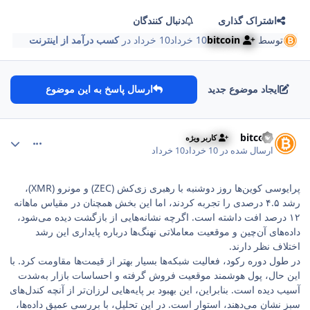
اشتراک گذاری
دنبال کنندگان
توسط
bitcoin
10 خرداد
10 خرداد
در
کسب درآمد از اینترنت
ایجاد موضوع جدید
ارسال پاسخ به این موضوع
comment_261
Author stat
bitcoin
کاربر ویژه
ارسال شده در
10 خرداد
10 خرداد
پرایوسی کوین‌ها روز دوشنبه با رهبری زی‌کش (ZEC) و مونرو (XMR)،
رشد ۴.۵ درصدی را تجربه کردند، اما این بخش همچنان در مقیاس ماهانه
۱۲ درصد افت داشته است. اگرچه نشانه‌هایی از بازگشت دیده می‌شود،
داده‌های آن‌چین و موقعیت معاملاتی نهنگ‌ها درباره پایداری این رشد
اختلاف نظر دارند.
در طول دوره رکود، فعالیت شبکه‌ها بسیار بهتر از قیمت‌ها مقاومت کرد. با
این حال، پول هوشمند موقعیت فروش گرفته و احساسات بازار به‌شدت
آسیب دیده است. بنابراین، این بهبود بر پایه‌هایی لرزان‌تر از آنچه کندل‌های
سبز نشان می‌دهند، استوار است. در این تحلیل، با بررسی عمیق داده‌ها،