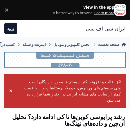
رفتن به مطلب
View in the app
×
ss
.
A better way to browse.
Learn more
ایران سی اف سی
ورود
صفحه نخست
انجمن کامپیوتر و موبایل
اینترنت و شبکه
کسب درآمد
قالب و افزونه اکثر سیستم ها بصورت رایگان است
ولی سیستم های وردپرس، جوملا، پرستاشاپ و ... با قیمت
ement
کمتر از سایت های مشابه ایرانی در اختیار شما قرار داده
می شود.
رشد پرایوسی کوین‌ها تا کی ادامه دارد؟ تحلیل
آن‌چین و داده‌های نهنگ‌ها