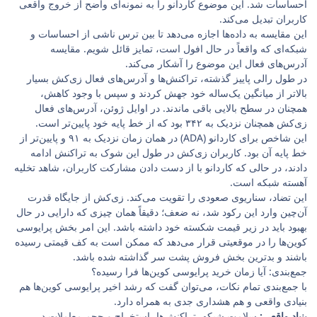
احساسات شد. این موضوع کاردانو را به نمونه‌ای واضح از خروج واقعی
کاربران تبدیل می‌کند.
این مقایسه به داده‌ها اجازه می‌دهد تا بین ترس ناشی از احساسات و
شبکه‌ای که واقعاً در حال افول است، تمایز قائل شویم. مقایسه
آدرس‌های فعال این موضوع را آشکار می‌کند.
در طول رالی پاییز گذشته، تراکنش‌ها و آدرس‌های فعال زی‌کش بسیار
بالاتر از میانگین یک‌ساله خود جهش کردند و سپس با وجود کاهش،
همچنان در سطح بالایی باقی ماندند. در اوایل ژوئن، آدرس‌های فعال
زی‌کش همچنان نزدیک به ۳۴۲ بود که از خط پایه خود پایین‌تر است.
این شاخص برای کاردانو (ADA) در همان زمان نزدیک به ۹۱ و پایین‌تر از
خط پایه آن بود. کاربران زی‌کش در طول این شوک به تراکنش ادامه
دادند، در حالی که کاردانو با از دست دادن مشارکت کاربران، شاهد تخلیه
آهسته شبکه است.
این تضاد، سناریوی صعودی را تقویت می‌کند. زی‌کش از جایگاه قدرت
آن‌چین وارد این رکود شد، نه ضعف؛ دقیقاً همان چیزی که دارایی در حال
بهبود باید در زیر قیمت شکسته خود داشته باشد. این امر بخش پرایوسی
کوین‌ها را در موقعیتی قرار می‌دهد که ممکن است به کف قیمتی رسیده
باشند و بدترین بخش فروش پشت سر گذاشته شده باشد.
جمع‌بندی: آیا زمان خرید پرایوسی کوین‌ها فرا رسیده؟
با جمع‌بندی تمام نکات، می‌توان گفت که رشد اخیر پرایوسی کوین‌ها هم
بنیادی واقعی و هم هشداری جدی به همراه دارد.
بنیاد واقعی:
سلامت شبکه. تراکنش‌ها، استخراج و حجم معاملات در