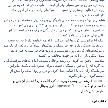
زی‌کش، مونرو و دش بسیار بهتر از قیمت مقاومت کردند. علاوه بر این،
زی‌کش فعالیت بیشتری را نسبت به شبکه‌ای واقعاً در حال افول مانند
کاردانو حفظ کرده است.
هشدار جدی:
موقعیت معاملاتی بازیگران بزرگ. پول هوشمند در هر دو ارز
پیشرو موقعیت فروش خالص دارد و ورودی ۳.۳ برابری زی‌کش به
صرافی‌ها نشان می‌دهد که برخی از دارندگان بزرگ ممکن است از این
رالی برای فروش استفاده کنند.
اینکه آیا پرایوسی کوین‌ها این حرکت را ادامه خواهند داد یا نه، به نتیجه
این تقابل بستگی دارد. قدرت شبکه و نهنگ‌های سودآور زی‌کش از یک سو
و موقعیت‌های فروش پول هوشمند و ورودی‌های فزاینده به صرافی‌ها از
سوی دیگر، بازار را به دو جهت مخالف می‌کشند.
سلامت آن‌چین می‌گوید این رشد توخالی نیست، اما داده‌های موقعیت‌یابی
می‌گوید آن را به‌عنوان سیگنال قطعی برای صعود تلقی نکنید. بنابراین،
سرمایه‌گذاران باید با احتیاط عمل کرده و هر دو روی سکه را پیش از
تصمیم‌گیری در نظر بگیرند.
The post
رشد پرایوسی کوین‌ها تا کی ادامه دارد؟ تحلیل آن‌چین و
داده‌های نهنگ‌ها
appeared first on
ارزدیجیتال
.
نمایش متن کامل
نقل قول