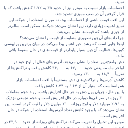
نماید.
احساسات بازار نسبت به مونرو نیز از حدود ۳۵ به ۱.۷۲ کاهش یافت که با
قرار گرفتن آن در صف ممیزی تشدید شد.
این افت قیمت ناشی از احساسات بود، نه میزان استفاده از شبکه. این
تمایز اهمیت زیادی دارد، زیرا نشان می‌دهد شبکه‌ها ممکن است سالم‌تر
از چیزی باشند که قیمت‌ها نشان می‌دهند.
چرا داده‌های آن‌چین تصویری متفاوت از قیمت را نشان می‌دهند؟
اینجا جایی است که رشد اخیر اعتبار پیدا می‌کند. در میان برترین پرایوسی
کوین‌ها، فعالیت آن‌چین بسیار پایدارتر از قیمت‌های در حال سقوط باقی
ماند.
دش واضح‌ترین تضاد را نشان می‌دهد. آدرس‌های فعال از اوج خود در
اواخر ماه مه یعنی حدود ۶۶,۰۰۰ به ۳۴,۰۰۰ کاهش یافت و تراکنش‌ها از
تقریباً ۱۸,۴۰۰ به ۱۳,۰۰۰ رسید.
کاهش آدرس‌ها و تراکنش‌های دش مستقیماً با افت احساسات بازار
هم‌راستاست که امتیاز آن از ۶.۶۷ به ۱.۷۴ کاهش یافت.
با این حال، جریان پول دش به هر حال افزایش یافت. روند حجم معاملات
۳۰ روزه در صرافی‌ها دوباره در حال افزایش است و حجم تجمعی نزدیک
به ۲.۹۶ میلیارد دلار و اوج روزانه ۲۱۰ میلیون دلار را ثبت کرده است. این
نشان می‌دهد که با وجود کاهش تعداد آدرس‌ها، استفاده از شبکه در حال
افزایش است.
مونرو این تحلیل را تقویت می‌کند. تراکنش‌های روزانه از حدود ۲۳,۹۰۰ در
۷ ژوئن به اوج ۲۸,۶۰۰ رسید و نرخ هش استخراج پس از افت جزئی،