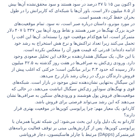
و اکنون بین ۱۵ تا ۳۷ درصد در سود هستند و سود محقق‌نشده آن‌ها بیش
از ۸.۵ میلیون دلار است. باور آن‌ها با شبکه‌ای که کاربرانش را در طول
بحران حفظ کرده، همسو است.
در مورد مونرو، داستان درباره صبر است، نه سود. تمام موقعیت‌های
خرید بزرگ نهنگ‌ها در ضرر هستند و نقاط ورود آن‌ها بین ۳۳۷ تا ۴۰۷ دلار
متمرکز است، اما هیچ‌کدام موقعیت خود را نبسته‌اند. آن‌ها این افت را
تحمل می‌کنند زیرا تعداد تراکنش‌ها و نرخ هش استخراج به رشد خود
ادامه داده‌اند؛ قدرتی که قیمت هنوز آن را منعکس نکرده است.
با این حال، یک سیگنال هشداردهنده برخلاف این تحلیل صعودی وجود
دارد. ورودی زی‌کش به صرافی‌ها در هفت روز گذشته به ۴۲.۵ میلیون
دلار رسیده که حدود ۳.۳ برابر میانگین است؛ حرکتی که اغلب پیش از
فروش دارندگان بزرگ در زمان رشد بازار رخ می‌دهد.
این سیگنال به‌تنهایی نشان‌دهنده تنش موجود در بازار است. شبکه‌های
قوی و نهنگ‌های سودآور زی‌کش سیگنال انباشت می‌دهند، در حالی که
موقعیت‌های فروش پول هوشمند و ورودی‌های سنگین به صرافی‌ها نشان
می‌دهند که این رشد می‌تواند فرصتی برای فروش باشد.
کاردانو، یک معیار مهم: چرا پرایوسی کوین‌ها در موقعیت بهتری قرار
دارند؟
کاردانو به یک دلیل وارد این بحث می‌شود: این شبکه تقریباً همزمان با
پرایوسی کوین‌ها، پس از گزارش‌هایی مبنی بر توقف فعالیت برنامه‌های
غیرمتمرکز (DApps) مرتبط با چارلز هاسکینسون، دچار فروپاشی