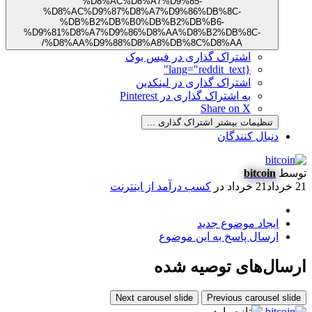
%D8%AC%D8%A7%D9%85-
%D8%AC%D9%87%D8%A7%D9%86%DB%8C-
%DB%B2%DB%B0%DB%B2%DB%B6-
%D9%81%D8%A7%D9%86%D8%AA%D8%B2%DB%8C-
%D8%AA%D9%88%D8%A8%DB%8C%D8%AA/
اشتراک گذاری در فیس بوک
{lang="reddit_text"
اشتراک گذاری در لینکدین
به اشتراک گذاری در Pinterest
Share on X
تنظیمات بیشتر اشتراک گذاری ...
دنبال کنندگان
توسط
bitcoin
21 خرداد
21 خرداد
در
کسب درآمد از اینترنت
ایجاد موضوع جدید
ارسال پاسخ به این موضوع
ارسال‌های توصیه شده
Next carousel slide
Previous carousel slide