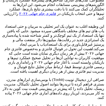
مصنوعی، مدل‌های آماری، شاخص‌های پیشرفته عملکرد بازیکنان و
الگوریتم‌های پیش‌بینی مسابقات انجام می‌شود. این ابزارها به
تحلیلگران کمک می‌کنند تا با دقت بیشتری نتایج بازی‌ها، عملکرد
تیم‌ها و حتی انتخاب بازیکنان در
فانتزی جام جهانی ۲۰۲۶
را ارزیابی
کنند.
این وظیفه اغلب به عنوان یک امر تحلیلی به مربیان و حتی استعداد
یاب های تیم های مختلف باشگاهی سپرده میشود .جایی که یافتن
تنها یک استعداد از یک تیم کوچک‌تر و کمتر شناخته شده یا پیاده‌سازی
یک استراتژی جدید در رقابت‌ها، میلیون‌ها دلار منفعت مالی و
پرستیژ غیرقابل‌باوری برای یک استعدادیاب یا مربی ایجاد
می‌کند.اهمیت این تحول در فوتبال فانتزی و به‌خصوص فانتزی جام
جهانی ۲۰۲۶ بیش از هر زمان دیگری نمایان شده است جایی که
موفقیت کاربران به توانایی آن‌ها در تحلیل صحیح عملکرد تیم‌ها و
بازیکنان وابسته است. با آغاز جام جهانی ۲۰۲۶ و راه‌اندازی بازی
رسمی فانتزی توسط فیفا، ارتباط میان تحلیل نتایج فوتبال و
مدیریت تیم فانتزی بیش از هر زمان دیگری اهمیت یافته است.
صرافی ارز دیجیتال توبیت (Toobit) با بومی‌سازی ابزارهای مدرن،
بستری فراهم کرده تا تریدرها بتوانند اصول تحلیل تکنیکال، مدیریت
ریسک، تحلیل داده را که پیش‌تر در پیش‌بینی قیمت بیت کوین به دلار
به کار می‌بردند، این‌بار روی داده‌های آماری جام جهانی ۲۰۲۶ پیاده
کنند.
و امیدوار است که کاربران خود را علاوه بر جنبه های سرگرم کننده