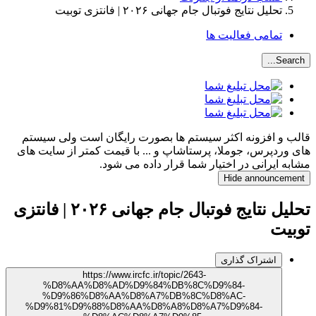
تحلیل نتایج فوتبال جام جهانی ۲۰۲۶ | فانتزی توبیت
تمامی فعالیت ها
Search...
قالب و افزونه اکثر سیستم ها بصورت رایگان است ولی سیستم
های وردپرس، جوملا، پرستاشاپ و ... با قیمت کمتر از سایت های
مشابه ایرانی در اختیار شما قرار داده می شود.
Hide announcement
تحلیل نتایج فوتبال جام جهانی ۲۰۲۶ | فانتزی
توبیت
اشتراک گذاری
https://www.ircfc.ir/topic/2643-
%D8%AA%D8%AD%D9%84%DB%8C%D9%84-
%D9%86%D8%AA%D8%A7%DB%8C%D8%AC-
%D9%81%D9%88%D8%AA%D8%A8%D8%A7%D9%84-