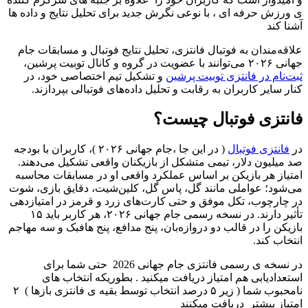
ی ورزش حرفه ای ، با نوعی نگرش جدید برای تحلیل نتایج و داده ها
آشنا کند
علاقه‌مندان به فوتبال فانتزی، تحلیل نتایج فوتبال و مسابقات جام
جهانی ۲۰۲۶ می‌توانند با عضویت در گروه و کانال توبیت پرشین،
ثبت‌نام در فانتزی توبیت پرشین
و تشکیل تیم اختصاصی خود، در
کنار سایر کاربران به رقابت و تحلیل داده‌های فوتبالی بپردازند.
فانتزی فوتبال چیست؟
در
فانتزی فوتبال
( در این جا ،جام جهانی ۲۰۲۶ )، کاربران با بودجه
صد میلیون دلار، تیمی متشکل از بازیکنان واقعی تشکیل می‌دهند.
امتیاز هر بازیکن بر اساس عملکرد واقعی او در مسابقات محاسبه
می‌شود؛ عواملی مانند گل، پاس گل، کلین‌شیت، دقایق بازی، شوت
در چارچوب، تکل موفق و حتی کارت‌های زرد و قرمز در امتیازدهی
تأثیر دارند. در نسخه رسمی جام جهانی ۲۰۲۶، هر کاربر باید ۱۵
بازیکن را در قالب دو دروازه‌بان، پنج مدافع، پنج هافبک و سه مهاجم
انتخاب کند.
در نسخه ی رسمی فانتزی جام جهانی 2026 حتی شما برای
استعدادیابی هم امتیاز دریافت میکنید . بطوریکه انتخاب های
نامحبوب شما ( زیر ۵ درصد انتخاب توسط بقیه ی فانتزی بازها ) ۲
امتیاز بیشتر دریافت میکنند