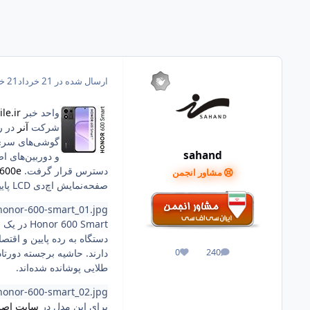
ارسال شده در
21 خرداد
21 خرداد
واحد خبر
le.ir
شرکت
آنر
گوشی‌های سری 600 آنر در خارج از بازار چین است. از خانواده آنر 600 در آوریل گ
sahand
دسترس قرار گرفت.
 600e
مشاور انجمن
صفحه‌نمایش اچ‌دی LCD پایین‌تری مشخصات این خانواده را عرضه می‌کند.
-honor-600-smart_01.jpg
00 Smart
دستگاه به رده پایین و اقتص
0
240
پست ها
واکنش ها
طلایی پوشانده شده‌اند.
-honor-600-smart_02.jpg
برای این مدل در
سایت اصل