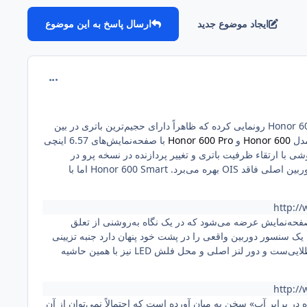
ایجاد موضوع جدید
ارسال پاسخ به این موضوع
comment_2757
در روز پنج‌شنبه 18 ژوئن 2026 (28 خرداد 1405) از گوشی جدیدی به‌نام Honor 600 Smart رونمایی کرده که ظاهراً دارای حجیم‌ترین باتری در بین
Honor 600
و
Honor 600 Pro
با صفحه‌نمایش‌های 6.57 اینچی
ین دو گوشی با ارتقاء ظرفیت باتری و تغییر پردازنده در نسخه پرو در
و دوربین اصلی فاقد OIS‌ بهره می‌برد. Honor 600 Smart اما با
http://
تادور صفحه‌نمایش عرضه می‌شود که در یک نگاه به‌روشنی از تعلق
ه یک سنسور دوربین واقعی را در پشت خود پنهان دارد جنبه تزیینی
دارند. حاشیه برجسته دورتادور این محوطه در رنگ سفید هم‌رنگ بدنه است اما در ورژن مشکی، به رنگ طلایی‌ست و دور لنز اصلی و محل فلش LED‌ نیز با همین حاشیه
http://
ده در برابر آب» سخن به میان آورده است که احتمالاً نمی‌توان از آن