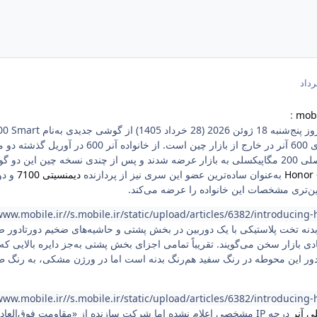
:
mobi
ذشته دو مدل
و دوربین‌های اصلی 200 مگاپیکسلی به بازار عرضه شدند و پس از چندی نسخه چین ا
Honor
به‌عنوان ساده‌ترین عضو این سری نیز از پردازنده
دیمنسیتی 7100
www.mobile.ir//s.mobile.ir/static/upload/articles/6382/introducing
Honor 6 در یک بدنه تخت پلاستیکی با یک دوربین در بخش پشتی و حاشیه‌های ضخیم دور
ادی بازار سخن می‌گویند. تقریباً تمامی اجزای بخش پشتی به‌جز دایره بالایی ک
www.mobile.ir//s.mobile.ir/static/upload/articles/6382/introducing
ی آنر
درجه IP‌ مشخصی اعلام نشده اما شرکت سازنده از «مقاومت فوق‌العا