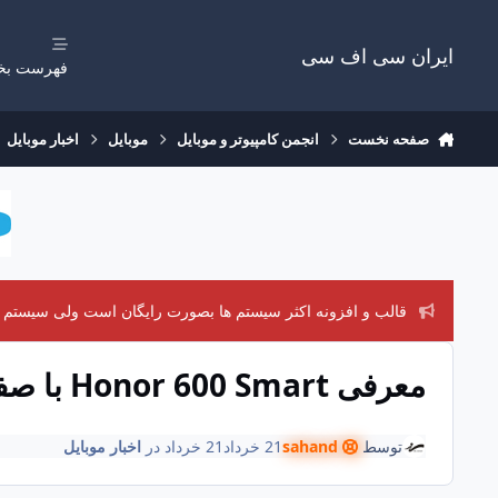
رفتن به مطلب
ایران سی اف سی
فهرست بخ
صفحه نخست
انجمن کامپیوتر و موبایل
موبایل
اخبار موبایل
قالب و افزونه اکثر سیستم ها بصورت رایگان است ولی سیستم های
معرفی Honor 600 Smart با صفحه‌نمایش LCD و باتری 7,700 میلی آمپر ساعتی
توسط
sahand
21 خرداد
21 خرداد
در
اخبار موبایل