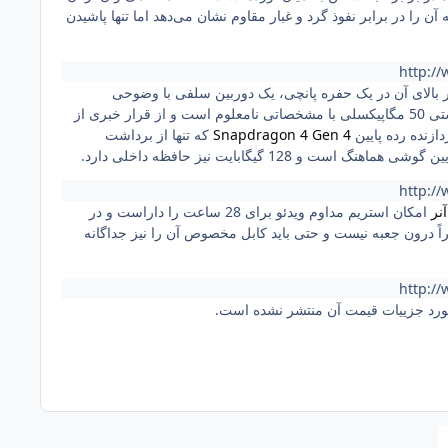
 به استاندارد IP64 برای این گوشی اشاره شده که آن را در برابر نفوذ گرد و غبار مقاوم نشان می‌دهد اما تنها پاشیدن
http://
ی LCD با وضوح نازل اچ‌دی پلاس (720×1592 پیکسل) است که بر بالای آن در یک حفره پانچی، یک دوربین سلفی با وضوحی
نامشخص جای دارد و سنسور اثر انگشت نیز طبیعتاً در کناره گوشی قرار گرفته است. تک دوربین بخش پشتی 50 مگاپیکسلی با مشخصاتی نامعلوم است و از قرار خبری از
دازنده رده پایین
Snapdragon 4 Gen 4
که تنها از برداشت
http://
آنر
امکان استریم مداوم ویدئو برای 28 ساعت را داراست و در
ی با یک شارژر سیمی 45 واتی تغذیه می‌شود که ظاهراً درون جعبه نیست و حتی باید کابل مخصوص آن را نیز جداگانه
http://