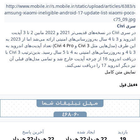
http://www.mobile.ir//s.mobile.ir/static/upload/articles/6383/s
amsung-xiaomi-ineligible-android-17-update-list-xiaomi-poco-
c75_09.jpg
سری Civi
در سری Civi در نسخه‌های قدیمی‌تر 2021 و 2022 مابین 2 تا 3 آپدیت
اندروید و 3 تا 4 سال به‌روزرسانی‌های امنیتی ارائه می‌شد اما از 2023 به
این طرف (مدل‌هایی مثل
Civi 3
و
Civi 4 Pro
) تعداد آپدیت‌های اندروید به
3 تا 4 و به‌روزرسانی‌های امنیتی به 4 تا 5 سال رسید. بدین‌ترتیب Civi 3 با
دریافت اندروید 16 از چرخه آپدیت خارج شد و تمامی مدل‌های قبلی آن
نیز دیگر اندروید 17 را دریافت نمی‌کنند.
نمایش متن کامل
نقل قول
بازدید
ایجاد شده
آخرین پاسخ
19
22 خرداد
22 خرداد
22 خرداد
22 خرداد