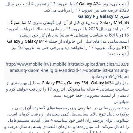
آپدیت می‌شوند.
Galaxy A24
که با اندروید 13 و تضمین 4 آپدیت در سال
2023 عرضه شد نیز اندروید 17 را دریافت می‌کند.
سری Galaxy M و Galaxy F
Galaxy M54 5G
و مدل‌های قبل از آن: این گوشی سری M
سامسونگ
که در ابتدای سال 2023 با اندروید 13 رونمایی شد حالا با دریافت اندروید
16 (و با اتکا به سیاست پشتیبانی 4 ساله) به پایان کار خود رسیده
است.تمامی مدل‌های قبلی این خانواده از جمله
Galaxy M14
و
Galaxy
F14
نیز رنگ اندروید 17 را نخواهند دید و برخی حتی به اندروید 16 نیز
آپدیت نشدند.
http://www.mobile.ir//s.mobile.ir/static/upload/articles/6383/s
amsung-xiaomi-ineligible-android-17-update-list-samsung-
galaxy-m54_04.jpg
مدل‌های
Galaxy M34
،
Galaxy F54
و
Galaxy F34
به دلیل بهره‌مندی از
سیاست پشتیبانی 4 ساله سامسونگ، اندروید 17 را دریافت خواهند کرد و
نامشان از لیست محرومان خط خورده است.
شیائومی
روند به‌روزرسانی در
شیائومی
و زیرمجموعه‌های گسترده آن (ردمی و
پوکو) به دلیل تنوع بالای سیاست‌ها، کمی پیچیده‌تر از رقیب کره‌ای است.
شیائومی برای پرچمداران اخیر خود سیاست 4 سال آپدیت سیستم‌عامل
را اعمال می‌کند، اما میان‌رده‌ها و مدل‌های اقتصادی بسته به سال عرضه و
رده قیمتی، بین 1 تا 3 آپدیت بزرگ دریافت می‌کنند. مدل‌های محروم از