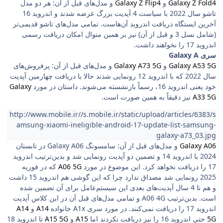
Galaxy Z Fold4
و
Galaxy Z Flip4
و مدل‌های قبل از آن: هر دو مدل
تاشو سال 2022 با سیاست 4 آپدیت بزرگ عرضه شدند و اندروید 16
آخرین ایستگاه دریافت اندروید آن‌هاست. تمامی مدل‌های تاشو قدیمی‌تر
(شامل نسل 3 و قبل از آن) نیز بر همین منوال امکان دریافت رسمی
اندروید 17 را نخواهند داشت.
سری Galaxy A
Galaxy A53 5G
و
Galaxy A73 5G
و مدل‌های قبل از آن: پرفروش‌های
سال 2022 که با اندروید 12 رونمایی شدند حالا با دریافت چهارمین آپدیت
خود یعنی اندروید 16، رسماً بازنشسته می‌شوند. داستان در مورد
Galaxy
A33 5G
نیز دقیقاً به همین صورت است.
http://www.mobile.ir//s.mobile.ir/static/upload/articles/6383/s
amsung-xiaomi-ineligible-android-17-update-list-samsung-
galaxy-a73_03.jpg
Galaxy A06
و مدل‌های قبل از آن: سامسونگ Galaxy A06 در تابستان
2024 با اندروید 14 و تضمین دو آپدیت رونمایی شد و بدین‌ترتیب اندروید
17 را دریافت نخواهد کرد. این موضوع در مورد
A06 5G
که در فوریه
2025 رونمایی شد مصداق ندارد چرا که این گوشی هم اندروید 15 داشت
و هم تا 4 سال آپدیت‌های بعدی این سیستم‌عامل برای آن تضمین شده
است. بدین‌ترتیب A06 4G و تمامی مدل‌های قبل آن در این کلاس آپدیت
اندروید 17 را دریافت نمی‌کنند. در مورد سری A1x خانواده
A14
و
A14
5G
حتی اندروید 16 را نیز دریافت نکردند اما
A15
و
A15 5G
تا اندروید 18