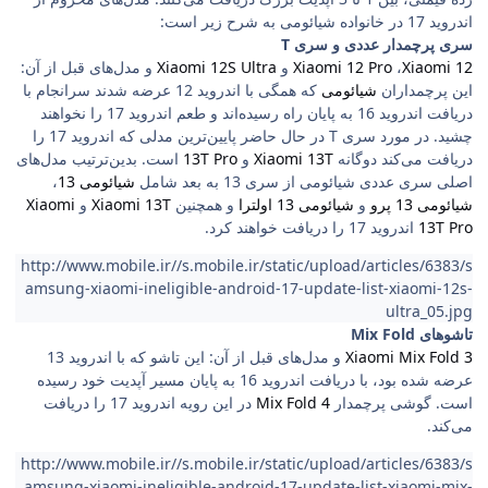
اندروید 17 در خانواده شیائومی به شرح زیر است:
سری پرچمدار عددی و سری T
Xiaomi 12
،
Xiaomi 12 Pro
و
Xiaomi 12S Ultra
و مدل‌های قبل از آن:
این پرچمداران
شیائومی
که همگی با اندروید 12 عرضه شدند سرانجام با
دریافت اندروید 16 به پایان راه رسیده‌اند و طعم اندروید 17 را نخواهند
چشید. در مورد سری T در حال حاضر پایین‌ترین مدلی که اندروید 17 را
دریافت می‌کند دوگانه
Xiaomi 13T
و
13T Pro
است. بدین‌ترتیب مدل‌های
اصلی سری عددی شیائومی از سری 13 به بعد شامل
شیائومی 13
،
شیائومی 13 پرو
و
شیائومی 13 اولترا
و همچنین
Xiaomi 13T
و
Xiaomi
13T Pro
اندروید 17 را دریافت خواهند کرد.
http://www.mobile.ir//s.mobile.ir/static/upload/articles/6383/s
amsung-xiaomi-ineligible-android-17-update-list-xiaomi-12s-
ultra_05.jpg
تاشوهای Mix Fold
Xiaomi Mix Fold 3
و مدل‌های قبل از آن: این تاشو که با اندروید 13
عرضه شده بود، با دریافت اندروید 16 به پایان مسیر آپدیت خود رسیده
است. گوشی پرچمدار
Mix Fold 4
در این رویه اندروید 17 را دریافت
می‌کند.
http://www.mobile.ir//s.mobile.ir/static/upload/articles/6383/s
amsung-xiaomi-ineligible-android-17-update-list-xiaomi-mix-