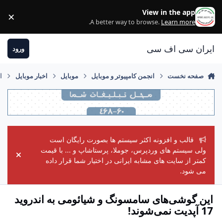
رفتن به مطلب
View in the app
×
ss
.
A better way to browse.
Learn more
ایران سی اف سی
ورود
صفحه نخست
انجمن کامپیوتر و موبایل
موبایل
اخبار موبایل
ای
قالب و افزونه اکثر سیستم ها بصورت رایگان است
ولی سیستم های وردپرس، جوملا، پرستاشاپ و ... با قیمت
ement
کمتر از سایت های مشابه ایرانی در اختیار شما قرار داده
می شود.
این گوشی‌های سامسونگ و شیائومی به اندروید
17 آپدیت نمی‌شوند!