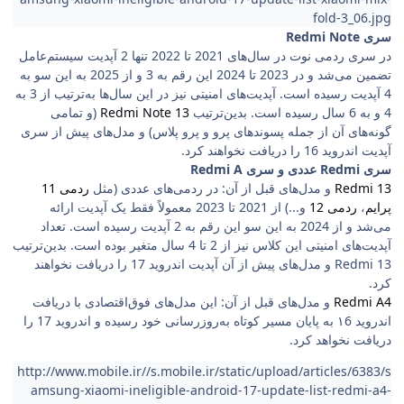
fold-3_06.jpg
سری Redmi Note
در سری ردمی نوت در سال‌های 2021 تا 2022 تنها 2 آپدیت سیستم‌عامل
تضمین می‌شد و در 2023 تا 2024 این رقم به 3 و از 2025 به این سو به
4 آپدیت رسیده است. آپدیت‌های امنیتی نیز در این سال‌ها به‌ترتیب از 3 به
4 و به 6 سال رسیده است. بدین‌ترتیب
Redmi Note 13
(و تمامی
گونه‌های آن از جمله پسوندهای پرو و پرو پلاس) و مدل‌های پیش از سری
آپدیت اندروید 16 را دریافت نخواهند کرد.
سری Redmi عددی و سری Redmi A
Redmi 13
و مدل‌های قبل از آن: در ردمی‌های عددی (مثل
پرایم
،
ردمی 12
و...) از 2021 تا 2023 معمولاً فقط یک آپدیت ارائه
می‌شد و از 2024 به این سو این رقم به 2 آپدیت رسیده است. تعداد
آپدیت‌های امنیتی این کلاس نیز از 2 تا 4 سال متغیر بوده است. بدین‌ترتیب
Redmi 13 و مدل‌های پیش از آن آپدیت اندروید 17 را دریافت نخواهند
کرد.
Redmi A4
و مدل‌های قبل از آن: این مدل‌های فوق‌اقتصادی با دریافت
اندروید ۱6 به پایان مسیر کوتاه به‌روزرسانی خود رسیده و اندروید 17 را
دریافت نخواهد کرد.
http://www.mobile.ir//s.mobile.ir/static/upload/articles/6383/s
amsung-xiaomi-ineligible-android-17-update-list-redmi-a4-