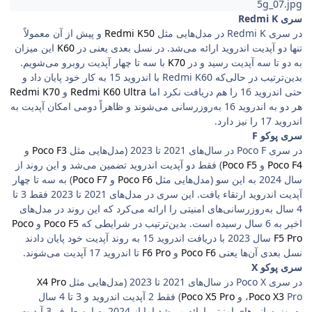
5g_07.jpg
سری Redmi K
در سری Redmi K در مدل‌هایی مثل
Redmi K50
و پیش از آن معمولاً
تنها دو آپدیت اندروید ارائه می‌شد. در نسل بعدی یعنی در
K60
این میزان
به دو تا سه آپدیت رسید و در
K70
با سه تا چهار آپدیت روبرو می‌شویم.
بدین‌ترتیب در حالی‌که Redmi K60 با اندروید 15 به کار خود پایان داد و
حتی اندروید 16 را هم دریافت نکرد اما
Redmi K60 Ultra
و
Redmi K70
هر دو به اندروید 16 به‌روزرسانی می‌شوند و ظاهراً دومی امکان آپدیت به
اندروید 17 را نیز دارد.
سری پوکو F
در سری Poco F در سال‌های 2021 تا 2023 (مدل‌هایی مثل
Poco F3
و
Poco F4
و
Poco F5
) فقط دو آپدیت اندروید تضمین می‌شد و این روند از
سال 2024 به این سو (مدل‌هایی مثل
Poco F6
و
Poco F7
) به سه تا چهار
آپدیت اندروید ارتقاء یافت. این سری در مدل‌های 2021 تا 2023 فقط 3 تا
4 سال به‌روزرسانی‌های امنیتی را ارائه می‌کرد که این روند در مدل‌های
اخیر به 6 سال رسیده است. بدین‌ترتیب در شرایطی که
Poco F5
و
Poco
F5 Pro
سال 2023 با دریافت اندروید 15 به روند آپدیت خود پایان دادند
نسل بعدی آن‌ها یعنی
Poco F6
و
F6 Pro
تا اندروید 17 آپدیت می‌شوند.
سری پوکو X
در سری Poco X در سال‌های 2021 تا 2023 (مدل‌هایی مثل
X4 Pro
Pro و
Poco X3
،
Poco X5 Pro
) فقط 2 آپدیت اندروید و 3 تا 4 سال
به‌روزرسانی‌های امنیتی ارائه می‌شد اما از 2024 به این طرف 3 آپدیت