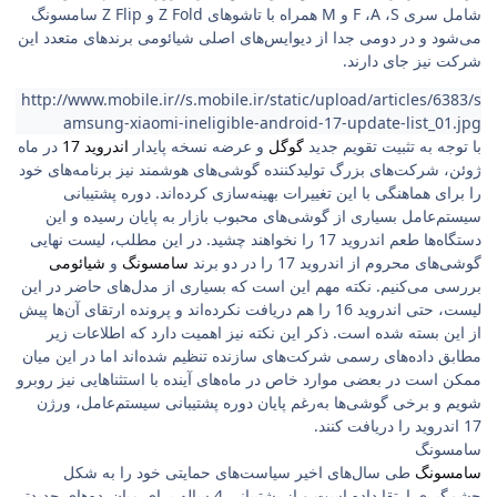
شامل سری F ،A ،S و M همراه با تاشوهای Z Fold و Z Flip سامسونگ
می‌شود و در دومی جدا از دیوایس‌های اصلی شیائومی برندهای متعدد این
شرکت نیز جای دارند.
http://www.mobile.ir//s.mobile.ir/static/upload/articles/6383/s
amsung-xiaomi-ineligible-android-17-update-list_01.jpg
با توجه به تثبیت تقویم جدید
گوگل
و عرضه نسخه پایدار
اندروید 17
در ماه
ژوئن، شرکت‌های بزرگ تولیدکننده گوشی‌های هوشمند نیز برنامه‌های خود
را برای هماهنگی با این تغییرات بهینه‌سازی کرده‌اند. دوره پشتیبانی
سیستم‌عامل بسیاری از گوشی‌های محبوب بازار به پایان رسیده و این
دستگاه‌ها طعم اندروید 17 را نخواهند چشید. در این مطلب، لیست نهایی
گوشی‌های محروم از اندروید 17 را در دو برند
سامسونگ
و
شیائومی
بررسی می‌کنیم. نکته مهم این است که بسیاری از مدل‌های حاضر در این
لیست، حتی اندروید 16 را هم دریافت نکرده‌اند و پرونده ارتقای آن‌ها پیش
از این بسته شده است. ذکر این نکته نیز اهمیت دارد که اطلاعات زیر
مطابق داده‌های رسمی شرکت‌های سازنده تنظیم شده‌اند اما در این میان
ممکن است در بعضی موارد خاص در ماه‌های آینده با استثناهایی نیز روبرو
شویم و برخی گوشی‌ها به‌رغم پایان دوره پشتیبانی سیستم‌عامل، ورژن
17 اندروید را دریافت کنند.
سامسونگ
سامسونگ
طی سال‌های اخیر سیاست‌های حمایتی خود را به شکل
چشمگیری ارتقا داده است و از پشتیبانی 4 ساله برای میان‌رده‌های جدیدتر