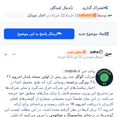
اشتراک گذاری
دنبال کنندگان
توسط
sahand
22 خرداد
22 خرداد
در
اخبار موبایل
ایجاد موضوع جدید
ارسال پاسخ به این موضوع
comment_276
Author stat
sahand
مشاور انجمن
ارسال شده در
22 خرداد
22 خرداد
واحد خبر
mobile.ir
:
شرکت
گوگل
چند روز پیش از
اولین نسخه پایدار اندروید 17
با 7 ویژگی برجسته
رونمایی کرد که طبق معمول ابتدا در
اختیار پیکسل‌های این شرکت قرار می‌گیرد و سایر شرکت‌ها
نیز به‌تدریج این ورژن سیستم‌عامل را برای مدل‌های منطبق خود عرضه
می‌کنند. در این میان طبیعتاً دوره پشتیبانی بسیاری از گوشی‌های فعلی
کاربران با دریافت
اندروید 16
به پایان رسیده و برنامه‌ای برای ارائه
اندروید 17 برای آن‌ها در نظر گرفته نشده است. در این مطلب لیست این
گوشی‌ها در برندهای
سامسونگ
و
شیائومی
را مرور می‌کنیم که اولی