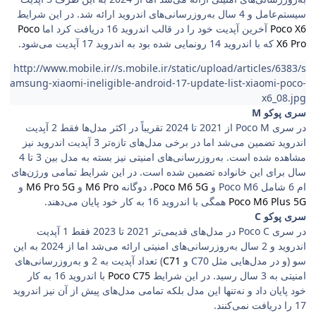
سیستم‌‌عامل و 4 سال به‌روزرسانی‌های اندروید ارائه شد. در این شرایط
Poco X6
آخرین آپدیت خود را در قالب اندروید 16 دریافت کرد اما
Poco
X6 Pro
که با اندروید 14 رونمایی شده بود به اندروید 17 آپدیت می‌شود.
http://www.mobile.ir//s.mobile.ir/static/upload/articles/6383/s
amsung-xiaomi-ineligible-android-17-update-list-xiaomi-poco-
x6_08.jpg
سری پوکو M
در سری Poco M از 2021 تا 2024 تقریباً در اکثر مدل‌ها فقط 2 آپدیت
اندروید تضمین می‌شد اما در برخی مدل‌های تازه‌تر 3 آپدیت اندروید نیز
مشاهده شده است. به‌روزرسانی‌های امنیتی نیز بسته به مدل بین 3 تا 4
سال برای این خانواده تضمین شده است. در این شرایط تمامی ورژن‌های
ام 6 شامل Poco M6 و
Poco M6 5G
، دوگانه
M6 Pro
و
M6 Pro 5G
و
Poco M6 Plus 5G
همگی با اندروید 16 به کار خود پایان می‌دهند.
سری پوکو C
در سری Poco C در مدل‌های قدیمی‌تر 2021 تا 2023 فقط 1 آپدیت
اندروید و 2 سال به‌روزرسانی‌های امنیتی ارائه می‌شد اما از 2024 به این
سو (و در مدل‌هایی مثل C70 و
C71
) تعداد آپدیت به 2 و به‌روزرسانی‌های
امنیتی به 3 سال رسید. در این شرایط
Poco C75
با اندروید 16 به کار
خود پایان داد و نه‌تنها این مدل بلکه تمامی مدل‌های پیش از آن نیز اندروید
17 را دریافت نمی‌کنند.