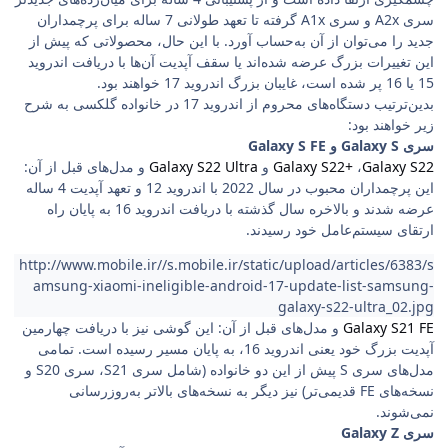
سری A2x و سری A1x گرفته تا تعهد طولانی 7 ساله برای پرچمداران
جدید را می‌توان از آن به‌حساب آورد. با این حال، محصولاتی که پیش از
این تغییرات بزرگ عرضه شده‌اند یا سقف آپدیت آن‌ها با دریافت اندروید
15 یا 16 پر شده است، غایبان بزرگ اندروید 17 خواهند بود.
بدین‌ترتیب دستگاه‌های محروم از اندروید 17 در خانواده گلکسی به شرح
زیر خواهند بود:
سری Galaxy S و Galaxy S FE
Galaxy S22
،
Galaxy S22+
و
Galaxy S22 Ultra
و مدل‌های قبل از آن:
این پرچمداران محبوب در سال 2022 با اندروید 12 و تعهد آپدیت 4 ساله
عرضه شدند و بالاخره سال گذشته با دریافت اندروید 16 به پایان راه
ارتقای سیستم‌عامل خود رسیدند.
http://www.mobile.ir//s.mobile.ir/static/upload/articles/6383/s
amsung-xiaomi-ineligible-android-17-update-list-samsung-
galaxy-s22-ultra_02.jpg
Galaxy S21 FE
و مدل‌های قبل از آن: این گوشی نیز با دریافت چهارمین
آپدیت بزرگ خود یعنی اندروید 16، به پایان مسیر رسیده است. تمامی
مدل‌های سری S پیش از این دو خانواده (شامل سری S21، سری S20 و
نسخه‌های FE قدیمی‌تر) نیز دیگر به نسخه‌های بالاتر به‌روزرسانی
نمی‌شوند.
سری Galaxy Z