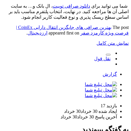
ا می توانید برای
دانلود صرافی توبیت
، ال بانک و… به سایت
لی آن ها مراجعه کنید. در نهایت، انتخاب پلتفرم مناسب باید بر
اس سطح ریسک پذیری و نوع فعالیت کاربر انجام شود.
The po
بهترین صرافی های جایگزین انتقال دارایی CoinEx |
صت ویژه کارمزد صفر
appeared first on
ارزدیجیتال
.
ایش متن کامل
نقل قول
گزارش
بازدید
17
ایجاد شده
30 خرداد
30 خرداد
آخرین پاسخ
30 خرداد
30 خرداد
 گفتگو بپیوندید