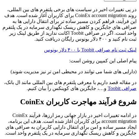
 پی تغییرات اخیر در سیاست های برخی پلتفرم های بین المللی،
روند CoinEx account migration برای کاربران آغاز شده است. هدف
ن فرآیند، فراهم کردن مسیر ساده تر برای انتقال دارایی ها به
افی های جایگزین و کاهش ریسک نگهداری سرمایه در یک پلتفرم
واحد است. اگر در صرافی Toobit اکانت ندارید از طریق لینک زیر
م کنید و ۴۰۰ دلار بونوس رایگان دریافت کنید.
 ثبت نام صرافی Toobit با ۴۰۰ دلار بونوس
ام اصلی این کمپین روشن است:
ارایی های شما می توانند در محیطی امن تر نیز مدیریت شوند)
 مقاله قصد داریم با معرفی پلتفرم های بین المللی مانند ال بانک،
فی Toobit
و…، جایگزین های کوینکس را بیان کنیم.
وع فرآیند مهاجرت کاربران CoinEx
در ادامه تغییرات اخیر در بازار جهانی رمز ارزها، فرآیند CoinEx
account migration برای کاربران آغاز شده است. هدف این برنامه،
جاد مسیر ساده و امن برای انتقال دارایی کاربران به صرافی های
یگزین و کاهش ریسک نگهداری سرمایه در یک پلتفرم واحد است.