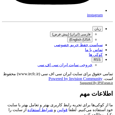
instagram
زبان
فارسی (ایران) (پیش فرض)
English (USA)
سیاست حفظ حریم خصوصی
تماس با ما
کوکی ها
RSS
خروجی سایت ایران سی اف سی
تمامی حقوق برای سایت ایران سی اف سی (www.ircfc.ir) محفوظ
ت.
Powered by Invision Community
Supported By IPSForum
طلاعات مهم
 از کوکی‌ها برای تجربه رابط کاربری بهتر و تعامل بهتر با سایت
د استفاده می‌کنیم. لطفا
قوانین
و
شرایط استفاده
از سایت را
بار مطالعه کنید.