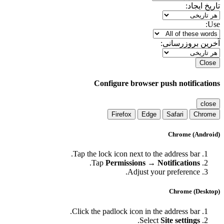
ریخ ایجاد:
Us
رین بروزرسانی:
Clos
Configure browser push notificatio
clos
Firefox
Edge
Safari
Chrom
Chrome (Androi
Tap the lock icon next to the address bar.
.
Tap
Permissions → Notifications
Adjust your preference.
Chrome (Deskto
Click the padlock icon in the address bar.
.
Select
Site settings