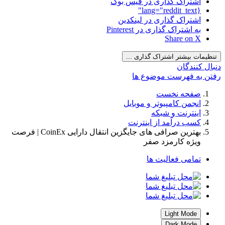
اشتراک گذاری در فیس بوک
{lang="reddit_text"
اشتراک گذاری در لینکدین
به اشتراک گذاری در Pinterest
Share on X
نظیمات بیشتر اشتراک گذاری ...
بال کنندگان
تن به فهرست موضوع ها
صفحه نخست
انجمن کامپیوتر و موبایل
اینترنت و شبکه
کسب درآمد از اینترنت
بهترین صرافی های جایگزین انتقال دارایی CoinEx | فرصت
ویژه کارمزد صفر
تمامی فعالیت ها
Light Mode
Dark Mode