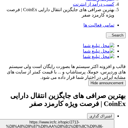
کسب درآمد از اینترنت
بهترین صرافی های جایگزین انتقال دارایی CoinEx | فرصت
ویژه کارمزد صفر
تمامی فعالیت ها
Search..
لب و افزونه اکثر سیستم ها بصورت رایگان است ولی سیستم
ی وردپرس، جوملا، پرستاشاپ و ... با قیمت کمتر از سایت های
ابه ایرانی در اختیار شما قرار داده می شود.
Hide announcemen
ترین صرافی های جایگزین انتقال دارایی
C | فرصت ویژه کارمزد صفر
اشتراک گذاری
https://www.ircfc.ir/topic/2713-
%D8%A8%D9%87%D8%AA%D8%B1%DB%8C%D9%86-