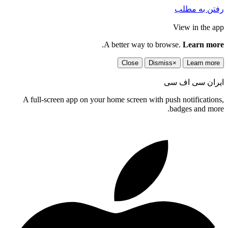
تن به مطلب
View in the a
.
A better way to browse.
Learn mo
Close
Dismiss
×
Learn mor
ران سی اف سی
A full-screen app on your home screen with push notification
badges and mor